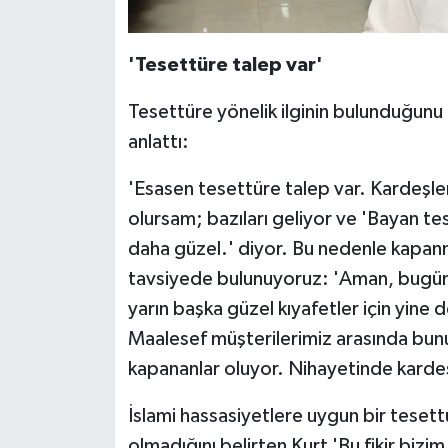
'Tesettüre talep var'
Tesettüre yönelik ilginin bulunduğunu b
anlattı:
'Esasen tesettüre talep var. Kardeşleri
olursam; bazıları geliyor ve 'Bayan te
daha güzel.' diyor. Bu nedenle kapan
tavsiyede bulunuyoruz: 'Aman, bugün s
yarın başka güzel kıyafetler için yine de
Maalesef müşterilerimiz arasında bunu
kapananlar oluyor. Nihayetinde kardeşl
İslami hassasiyetlere uygun bir tesettü
olmadığını belirten Kurt 'Bu fikir bizi