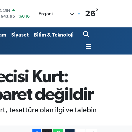
°
LAR
26
Ergani
,6704
%0
RO
,0406
%-0.08
ERLİN
am
Si̇yaset
Bi̇li̇m & Teknoloji̇
,2143
%0
AM ALTIN
00.87
%0.12
ST100
.799
%70
TCOIN
cisi Kurt:
.643,95
%0.16
baret değildir
, tesettüre olan ilgi ve talebin