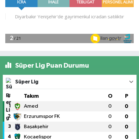
Süper Lig Puan Durumu
Süper Lig
#
Takım
O
P
1
Amed
0
0
2
Erzurumspor FK
0
0
3
Başakşehir
0
0
4
Kocaelispor
0
0