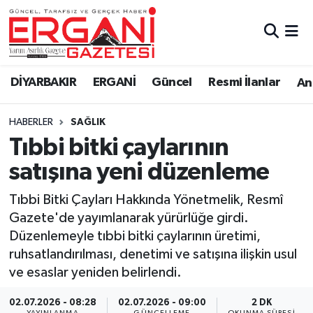
DİYARBAKIR
BİSMİL
Ergani Nöbetçi Eczaneler
DİYARBAKIR
ERGANİ
Güncel
Resmi İlanlar
Ana
BAĞLAR
ERGANİ
Ergani Hava Durumu
HABERLER
SAĞLIK
Güncel
Ergani Trafik Yoğunluk Haritası
Tıbbi bitki çaylarının
Eği̇ti̇m
Süper Lig Puan Durumu ve Fikstür
satışına yeni düzenleme
Resmi İlanlar
Tüm Manşetler
Tıbbi Bitki Çayları Hakkında Yönetmelik, Resmî
Gazete'de yayımlanarak yürürlüğe girdi.
Sağlık
Son Dakika Haberleri
Düzenlemeyle tıbbi bitki çaylarının üretimi,
ruhsatlandırılması, denetimi ve satışına ilişkin usul
Si̇yaset
Haber Arşivi
ve esaslar yeniden belirlendi.
Spor
02.07.2026 - 08:28
02.07.2026 - 09:00
2 DK
YAYINLANMA
GÜNCELLEME
OKUNMA SÜRESI