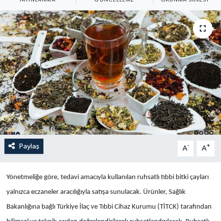
Yaşam
Anali̇z
Bi̇li̇m & Teknoloji̇
Dünya
Eği̇ti̇m
Paylaş
-
+
A
A
Yönetmeliğe göre, tedavi amacıyla kullanılan ruhsatlı tıbbi bitki çayları
yalnızca eczaneler aracılığıyla satışa sunulacak. Ürünler, Sağlık
Bakanlığına bağlı Türkiye İlaç ve Tıbbi Cihaz Kurumu (TİTCK) tarafından