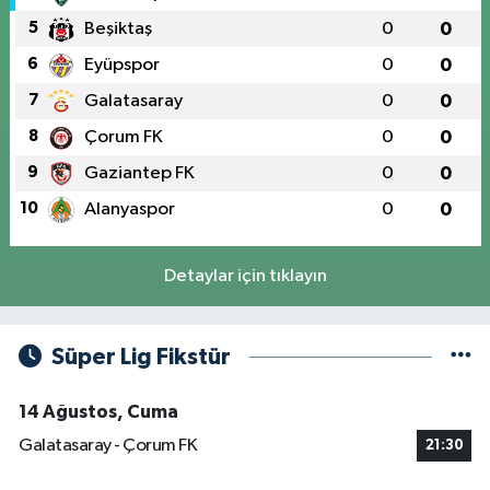
5
Beşiktaş
0
0
6
Eyüpspor
0
0
7
Galatasaray
0
0
8
Çorum FK
0
0
9
Gaziantep FK
0
0
10
Alanyaspor
0
0
Detaylar için tıklayın
Süper Lig Fikstür
14 Ağustos, Cuma
Galatasaray - Çorum FK
21:30