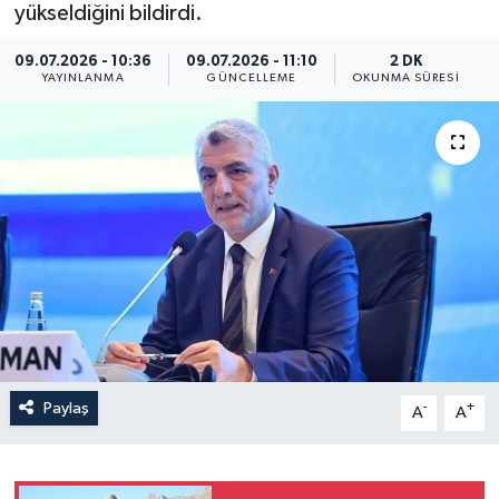
yükseldiğini bildirdi.
Yaşam
09.07.2026 - 10:36
09.07.2026 - 11:10
2 DK
YAYINLANMA
GÜNCELLEME
OKUNMA SÜRESI
Anali̇z
Bi̇li̇m & Teknoloji̇
Dünya
Eği̇ti̇m
Paylaş
-
+
A
A