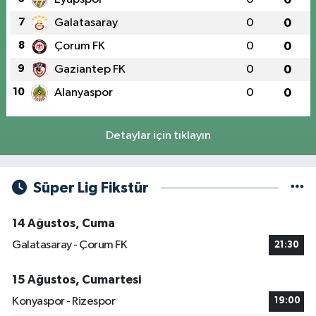
7
Galatasaray
0
0
8
Çorum FK
0
0
9
Gaziantep FK
0
0
10
Alanyaspor
0
0
Detaylar için tıklayın
Süper Lig Fikstür
14 Ağustos, Cuma
Galatasaray - Çorum FK
21:30
15 Ağustos, Cumartesi
Konyaspor - Rizespor
19:00