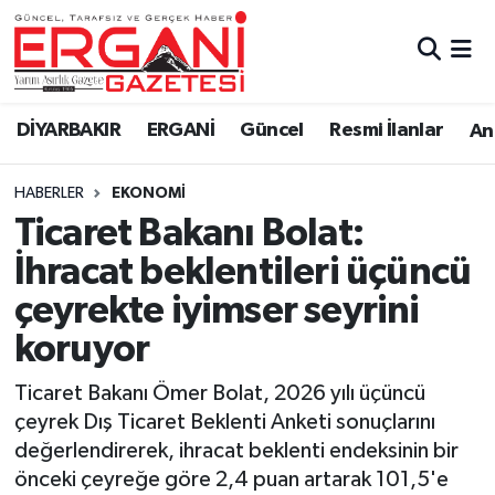
DİYARBAKIR
BİSMİL
Ergani Nöbetçi Eczaneler
DİYARBAKIR
ERGANİ
Güncel
Resmi İlanlar
Ana
BAĞLAR
ERGANİ
Ergani Hava Durumu
HABERLER
EKONOMİ
Güncel
Ergani Trafik Yoğunluk Haritası
Ticaret Bakanı Bolat:
Eği̇ti̇m
Süper Lig Puan Durumu ve Fikstür
İhracat beklentileri üçüncü
çeyrekte iyimser seyrini
Resmi İlanlar
Tüm Manşetler
koruyor
Sağlık
Son Dakika Haberleri
Ticaret Bakanı Ömer Bolat, 2026 yılı üçüncü
çeyrek Dış Ticaret Beklenti Anketi sonuçlarını
Si̇yaset
Haber Arşivi
değerlendirerek, ihracat beklenti endeksinin bir
önceki çeyreğe göre 2,4 puan artarak 101,5'e
Spor