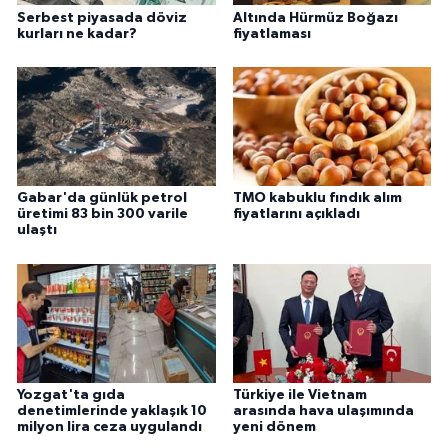
Serbest piyasada döviz
Altında Hürmüz Boğazı
kurları ne kadar?
fiyatlaması
Gabar'da günlük petrol
TMO kabuklu fındık alım
üretimi 83 bin 300 varile
fiyatlarını açıkladı
ulaştı
Yozgat'ta gıda
Türkiye ile Vietnam
denetimlerinde yaklaşık 10
arasında hava ulaşımında
milyon lira ceza uygulandı
yeni dönem