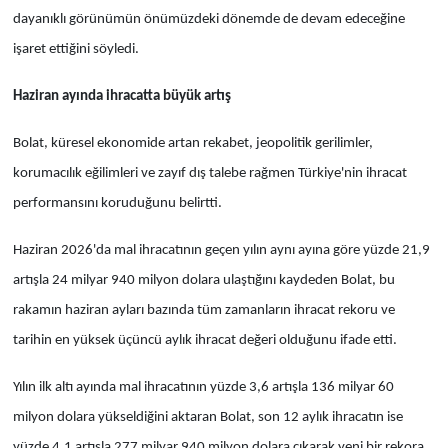
dayanıklı görünümün önümüzdeki dönemde de devam edeceğine
işaret ettiğini söyledi.
Haziran ayında ihracatta büyük artış
Bolat, küresel ekonomide artan rekabet, jeopolitik gerilimler,
korumacılık eğilimleri ve zayıf dış talebe rağmen Türkiye'nin ihracat
performansını koruduğunu belirtti.
Haziran 2026'da mal ihracatının geçen yılın aynı ayına göre yüzde 21,9
artışla 24 milyar 940 milyon dolara ulaştığını kaydeden Bolat, bu
rakamın haziran ayları bazında tüm zamanların ihracat rekoru ve
tarihin en yüksek üçüncü aylık ihracat değeri olduğunu ifade etti.
Yılın ilk altı ayında mal ihracatının yüzde 3,6 artışla 136 milyar 60
milyon dolara yükseldiğini aktaran Bolat, son 12 aylık ihracatın ise
yüzde 4,1 artışla 277 milyar 940 milyon dolara çıkarak yeni bir rekora