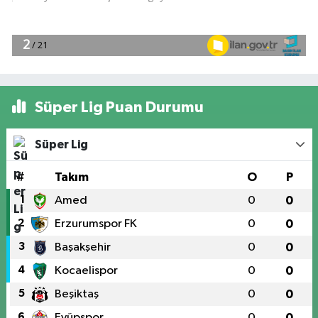
Süper Lig Puan Durumu
Süper Lig
#
Takım
O
P
1
Amed
0
0
2
Erzurumspor FK
0
0
3
Başakşehir
0
0
4
Kocaelispor
0
0
5
Beşiktaş
0
0
6
Eyüpspor
0
0