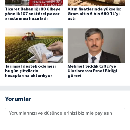
Ticaret Bakanlığı 80 ülkeye
Altın fiyatlarında yükseliş:
yönelik 107 sektörel pazar
Gram altın 6 bin 660 TL'yi
araştırması hazırladı
aştı
Tarımsal destek ödemesi
Mehmet Sıddık Çiftçi'ye
bugün çiftçilerin
Uluslararası Esnaf Birliği
hesaplarına aktarılıyor
görevi
Yorumlar