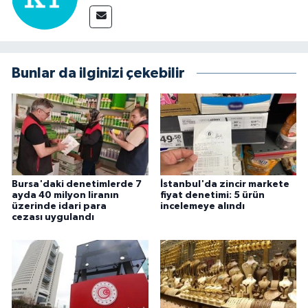
Bunlar da ilginizi çekebilir
Bursa'daki denetimlerde 7
İstanbul'da zincir markete
ayda 40 milyon liranın
fiyat denetimi: 5 ürün
üzerinde idari para
incelemeye alındı
cezası uygulandı