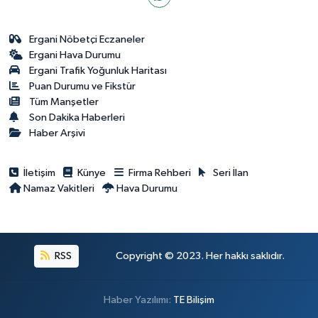
Ergani Nöbetçi Eczaneler
Ergani Hava Durumu
Ergani Trafik Yoğunluk Haritası
Puan Durumu ve Fikstür
Tüm Manşetler
Son Dakika Haberleri
Haber Arşivi
İletişim
Künye
Firma Rehberi
Seri İlan
Namaz Vakitleri
Hava Durumu
RSS
Copyright © 2023. Her hakkı saklıdır.
Haber Yazılımı:
TE Bilişim