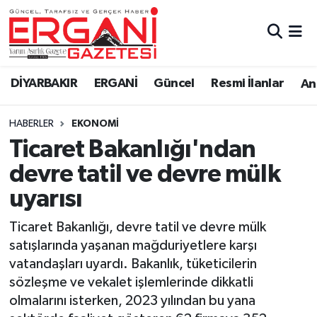
DİYARBAKIR
BİSMİL
Ergani Nöbetçi Eczaneler
DİYARBAKIR
ERGANİ
Güncel
Resmi İlanlar
Ana
BAĞLAR
ERGANİ
Ergani Hava Durumu
HABERLER
EKONOMİ
Güncel
Ergani Trafik Yoğunluk Haritası
Ticaret Bakanlığı'ndan
Eği̇ti̇m
Süper Lig Puan Durumu ve Fikstür
devre tatil ve devre mülk
uyarısı
Resmi İlanlar
Tüm Manşetler
Ticaret Bakanlığı, devre tatil ve devre mülk
Sağlık
Son Dakika Haberleri
satışlarında yaşanan mağduriyetlere karşı
vatandaşları uyardı. Bakanlık, tüketicilerin
Si̇yaset
Haber Arşivi
sözleşme ve vekalet işlemlerinde dikkatli
olmalarını isterken, 2023 yılından bu yana
Spor