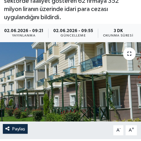
sektörde faaliyet gösteren 62 firmaya 352
milyon liranın üzerinde idari para cezası
Yaşam
uygulandığını bildirdi.
Anali̇z
02.06.2026 - 09:21
02.06.2026 - 09:55
3 DK
YAYINLANMA
GÜNCELLEME
OKUNMA SÜRESI
Bi̇li̇m & Teknoloji̇
Dünya
Eği̇ti̇m
Paylaş
-
+
A
A