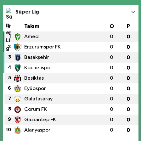
Süper Lig
#
Takım
O
P
1
Amed
0
0
2
Erzurumspor FK
0
0
3
Başakşehir
0
0
4
Kocaelispor
0
0
5
Beşiktaş
0
0
6
Eyüpspor
0
0
7
Galatasaray
0
0
8
Çorum FK
0
0
9
Gaziantep FK
0
0
10
Alanyaspor
0
0