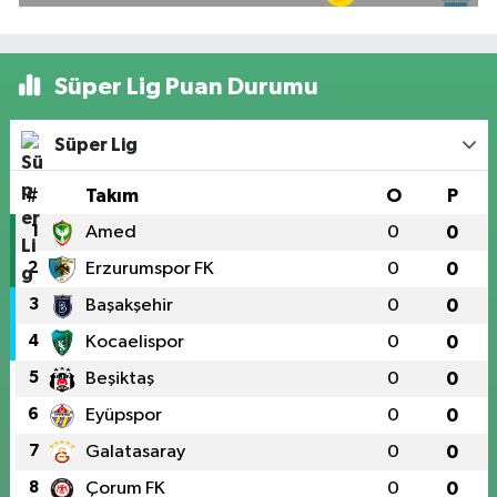
Süper Lig Puan Durumu
Süper Lig
#
Takım
O
P
1
Amed
0
0
2
Erzurumspor FK
0
0
3
Başakşehir
0
0
4
Kocaelispor
0
0
5
Beşiktaş
0
0
6
Eyüpspor
0
0
7
Galatasaray
0
0
8
Çorum FK
0
0