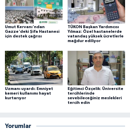
Umut Kervanı'ndan
TÜKON Başkan Yardımcısı
Gazze'deki Şifa Hastanesi
Yılmaz: Özel hastanelerde
için destek çağrısı
vatandaş yüksek ücretlerle
mağdur ediliyor
Uzmanı uyardı: Emniyet
Eğitimci Özçelik: Üniversite
kemeri kullanımı hayat
tercihlerinde
kurtarıyor
sevebileceğiniz meslekleri
tercih edin
Yorumlar