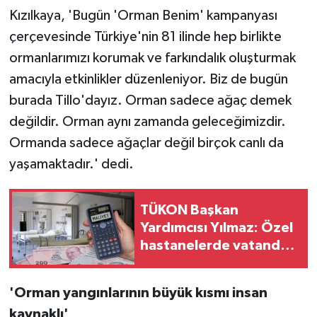
Kızılkaya, 'Bugün 'Orman Benim' kampanyası
çerçevesinde Türkiye'nin 81 ilinde hep birlikte
ormanlarımızı korumak ve farkındalık oluşturmak
amacıyla etkinlikler düzenleniyor. Biz de bugün
burada Tillo'dayız. Orman sadece ağaç demek
değildir. Orman aynı zamanda geleceğimizdir.
Ormanda sadece ağaçlar değil birçok canlı da
yaşamaktadır.' dedi.
TÜKON Başkan
Yardımcısı Yılmaz: Özel
hastanelerde vatandaş
yüksek ücretlerle
mağdur ediliyor
'Orman yangınlarının büyük kısmı insan
kaynaklı'