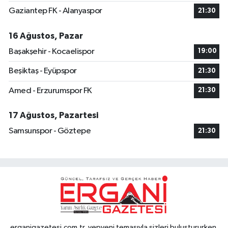
Gaziantep FK - Alanyaspor
21:30
16 Ağustos, Pazar
Başakşehir - Kocaelispor
19:00
Beşiktaş - Eyüpspor
21:30
Amed - Erzurumspor FK
21:30
17 Ağustos, Pazartesi
Samsunspor - Göztepe
21:30
erganigazetesi.com.tr, yepyeni temasıyla sizleri buluştururken,