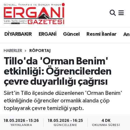
DİYARBAKIR
BİSMİL
Ergani Nöbetçi Eczaneler
DİYARBAKIR
ERGANİ
Güncel
Resmi İlanlar
Ana
BAĞLAR
ERGANİ
Ergani Hava Durumu
HABERLER
RÖPORTAJ
Güncel
Ergani Trafik Yoğunluk Haritası
Tillo'da 'Orman Benim'
Eği̇ti̇m
Süper Lig Puan Durumu ve Fikstür
etkinliği: Öğrencilerden
çevre duyarlılığı çağrısı
Resmi İlanlar
Tüm Manşetler
Siirt'in Tillo ilçesinde düzenlenen 'Orman Benim'
Sağlık
Son Dakika Haberleri
etkinliğinde öğrenciler ormanlık alanda çöp
toplayarak çevre temizliği yaptı.
Si̇yaset
Haber Arşivi
18.05.2026 - 15:26
18.05.2026 - 16:25
4 DK
Spor
YAYINLANMA
GÜNCELLEME
OKUNMA SÜRESI