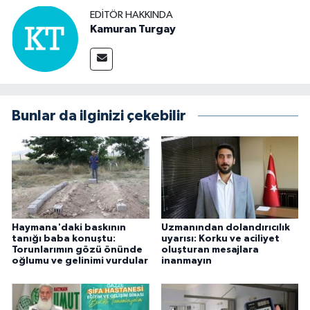
EDITÖR HAKKINDA
Kamuran Turgay
Bunlar da ilginizi çekebilir
Haymana'daki baskının
Uzmanından dolandırıcılık
tanığı baba konuştu:
uyarısı: Korku ve aciliyet
Torunlarımın gözü önünde
oluşturan mesajlara
oğlumu ve gelinimi vurdular
inanmayın