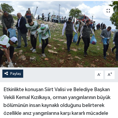
Yaşam
Anali̇z
Bi̇li̇m & Teknoloji̇
Dünya
Eği̇ti̇m
Paylaş
-
+
A
A
Etkinlikte konuşan Siirt Valisi ve Belediye Başkan
Vekili Kemal Kızılkaya, orman yangınlarının büyük
bölümünün insan kaynaklı olduğunu belirterek
özellikle anız yangınlarına karşı kararlı mücadele