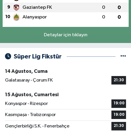
9
Gaziantep FK
0
0
10
Alanyaspor
0
0
Detaylar için tıklayın
Süper Lig Fikstür
14 Ağustos, Cuma
Galatasaray - Çorum FK
21:30
15 Ağustos, Cumartesi
Konyaspor - Rizespor
19:00
Kasımpaşa - Trabzonspor
19:00
Gençlerbirliği S.K. - Fenerbahçe
21:30