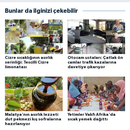
Bunlar da ilginizi çekebilir
Cizre sıcaklığının asırlık
Otocam ustaları: Çatlak ön
serinliği: Tescilli Cizre
camlar trafik kazalarına
limonatası
davetiye çıkarıyor
Malatya'nın asırlık lezzeti
Yetimler Vakfı Afrika'da
dut pekmezi kış sofralarına
sıcak yemek dağıttı
hazırlanıyor