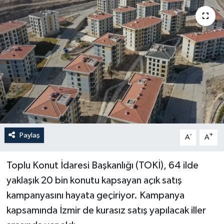
Yaşam
Anali̇z
Bi̇li̇m & Teknoloji̇
Dünya
Eği̇ti̇m
Paylaş
-
+
A
A
Toplu Konut İdaresi Başkanlığı (TOKİ), 64 ilde
yaklaşık 20 bin konutu kapsayan açık satış
kampanyasını hayata geçiriyor. Kampanya
kapsamında İzmir de kurasız satış yapılacak iller