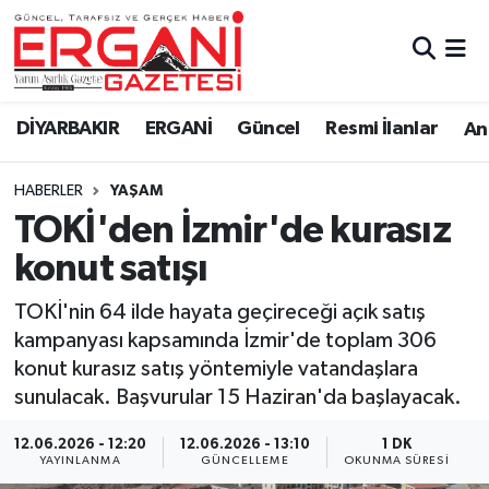
DİYARBAKIR
BİSMİL
Ergani Nöbetçi Eczaneler
DİYARBAKIR
ERGANİ
Güncel
Resmi İlanlar
Ana
BAĞLAR
ERGANİ
Ergani Hava Durumu
HABERLER
YAŞAM
Güncel
Ergani Trafik Yoğunluk Haritası
TOKİ'den İzmir'de kurasız
Eği̇ti̇m
Süper Lig Puan Durumu ve Fikstür
konut satışı
Resmi İlanlar
Tüm Manşetler
TOKİ'nin 64 ilde hayata geçireceği açık satış
kampanyası kapsamında İzmir'de toplam 306
Sağlık
Son Dakika Haberleri
konut kurasız satış yöntemiyle vatandaşlara
sunulacak. Başvurular 15 Haziran'da başlayacak.
Si̇yaset
Haber Arşivi
12.06.2026 - 12:20
12.06.2026 - 13:10
1 DK
YAYINLANMA
GÜNCELLEME
OKUNMA SÜRESI
Spor