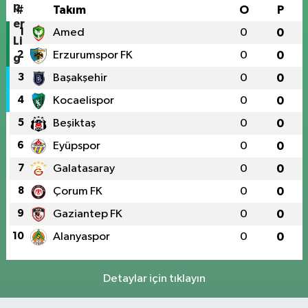
#
Takım
O
P
1
Amed
0
0
2
Erzurumspor FK
0
0
3
Başakşehir
0
0
4
Kocaelispor
0
0
5
Beşiktaş
0
0
6
Eyüpspor
0
0
7
Galatasaray
0
0
8
Çorum FK
0
0
9
Gaziantep FK
0
0
10
Alanyaspor
0
0
Detaylar için tıklayın