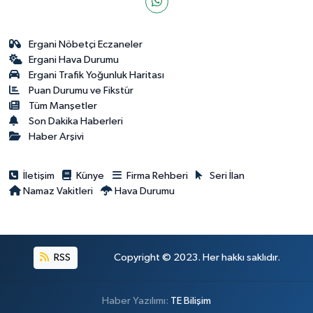
Ergani Nöbetçi Eczaneler
Ergani Hava Durumu
Ergani Trafik Yoğunluk Haritası
Puan Durumu ve Fikstür
Tüm Manşetler
Son Dakika Haberleri
Haber Arşivi
İletişim
Künye
Firma Rehberi
Seri İlan
Namaz Vakitleri
Hava Durumu
RSS
Copyright © 2023. Her hakkı saklıdır.
Haber Yazılımı:
TE Bilişim