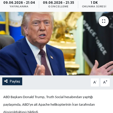
09.06.2026 - 21:04
09.06.2026 - 21:35
1 DK
YAYINLANMA
GÜNCELLEME
OKUNMA SÜRESI
Yaşam
Anali̇z
Bi̇li̇m & Teknoloji̇
Dünya
Eği̇ti̇m
Paylaş
-
+
A
A
ABD Başkanı Donald Trump,
Truth Social hesabından yaptığı
paylaşımda, ABD'ye ait Apache helikopterinin İran tarafından
düşürüldüğünü bildirdi.