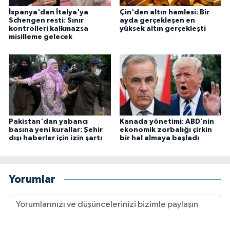
İspanya'dan İtalya'ya
Çin'den altın hamlesi: Bir
Schengen resti: Sınır
ayda gerçekleşen en
kontrolleri kalkmazsa
yüksek altın gerçekleşti
misilleme gelecek
Pakistan'dan yabancı
Kanada yönetimi: ABD'nin
basına yeni kurallar: Şehir
ekonomik zorbalığı çirkin
dışı haberler için izin şartı
bir hal almaya başladı
Yorumlar