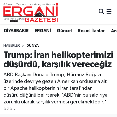
DİYARBAKIR
BİSMİL
Ergani Nöbetçi Eczaneler
DİYARBAKIR
ERGANİ
Güncel
Resmi İlanlar
Ana
BAĞLAR
ERGANİ
Ergani Hava Durumu
HABERLER
DÜNYA
Güncel
Ergani Trafik Yoğunluk Haritası
Trump: İran helikopterimizi
Eği̇ti̇m
Süper Lig Puan Durumu ve Fikstür
düşürdü, karşılık vereceğiz
Resmi İlanlar
Tüm Manşetler
ABD Başkanı Donald Trump, Hürmüz Boğazı
üzerinde devriye gezen Amerikan ordusuna ait
Sağlık
Son Dakika Haberleri
bir Apache helikopterinin İran tarafından
düşürüldüğünü belirterek, 'ABD'nin bu saldırıya
Si̇yaset
Haber Arşivi
zorunlu olarak karşılık vermesi gerekmektedir.'
dedi.
Spor