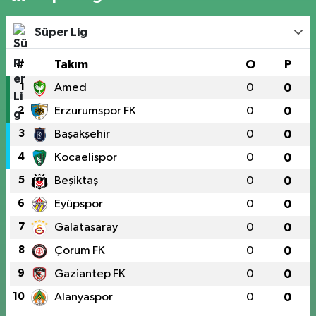
Süper Lig
#
Takım
O
P
1
Amed
0
0
2
Erzurumspor FK
0
0
3
Başakşehir
0
0
4
Kocaelispor
0
0
5
Beşiktaş
0
0
6
Eyüpspor
0
0
7
Galatasaray
0
0
8
Çorum FK
0
0
9
Gaziantep FK
0
0
10
Alanyaspor
0
0