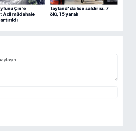
ayfunu Çin'e
Tayland'da lise saldırısı. 7
r: Acil müdahale
ölü, 15 yaralı
artırıldı