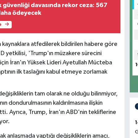
 güvenliği davasında rekor ceza: 567
 daha ödeyecek
e
aynaklara atfedilerek bildirilen habere göre
D yetkilisi, 'Trump'ın müzakere sürecini
için İran'ın Yüksek Lideri Ayetullah Mücteba
1
ının ilk taslağını kabul etmeye zorlamak
işikliklerin tam olarak ne olduğu bilinmiyor,
nın dondurulmasının kaldırılmasına ilişkin
. Ayrıca, Trump, İran'ın ABD'nin tekliflerine
yor.
1
G
lak anlaşmada yaptığı değişikliklerin amacı,