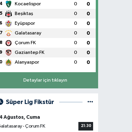
4
Kocaelispor
0
0
5
Beşiktaş
0
0
6
Eyüpspor
0
0
7
Galatasaray
0
0
8
Çorum FK
0
0
9
Gaziantep FK
0
0
0
Alanyaspor
0
0
Detaylar için tıklayın
Süper Lig Fikstür
4 Ağustos, Cuma
alatasaray - Çorum FK
21:30