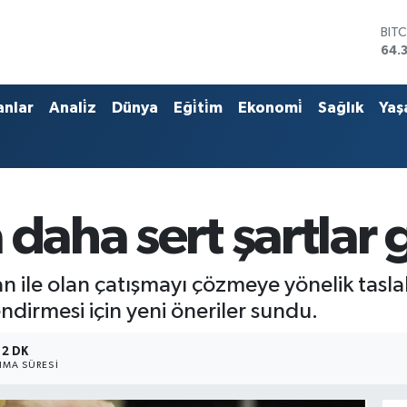
BIT
64.
DO
47,
EU
anlar
Anali̇z
Dünya
Eği̇ti̇m
Ekonomi̇
Sağlık
Yaş
55,
STE
64,
GRA
657
BİS
 daha sert şartlar
13.
 ile olan çatışmayı çözmeye yönelik taslak
endirmesi için yeni öneriler sundu.
2 DK
MA SÜRESI