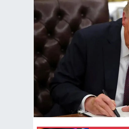
Yaşam
Anali̇z
Bi̇li̇m & Teknoloji̇
Dünya
Eği̇ti̇m