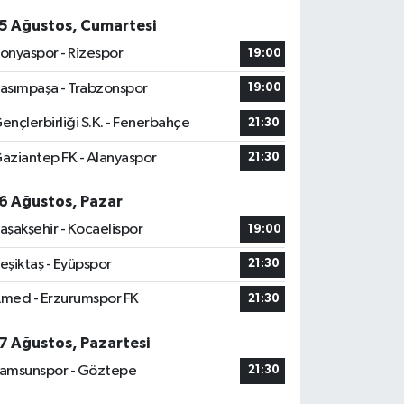
5 Ağustos, Cumartesi
onyaspor - Rizespor
19:00
asımpaşa - Trabzonspor
19:00
ençlerbirliği S.K. - Fenerbahçe
21:30
aziantep FK - Alanyaspor
21:30
6 Ağustos, Pazar
aşakşehir - Kocaelispor
19:00
eşiktaş - Eyüpspor
21:30
med - Erzurumspor FK
21:30
7 Ağustos, Pazartesi
amsunspor - Göztepe
21:30