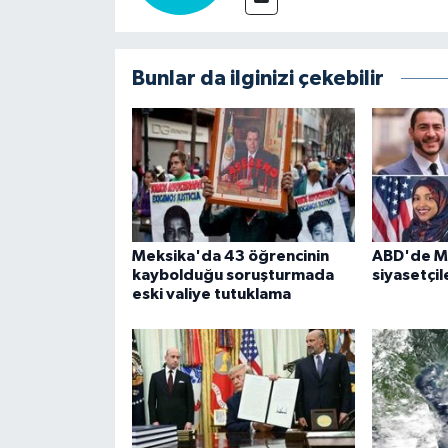
Bunlar da ilginizi çekebilir
Meksika'da 43 öğrencinin
ABD'de M
kaybolduğu soruşturmada
siyasetçil
eski valiye tutuklama