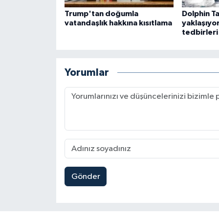
Trump'tan doğumla
Dolphin T
vatandaşlık hakkına kısıtlama
yaklaşıyo
tedbirleri 
Yorumlar
Gönder