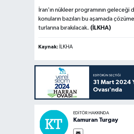
İran'ın nükleer programının geleceği 
konuların bazıları bu aşamada çözüm
turlarına bırakılacak.
(İLKHA)
Kaynak:
İLKHA
EDITÖRÜN SEÇTIĞI
31 Mart 2024 Y
Ovası'nda
EDITÖR HAKKINDA
Kamuran Turgay