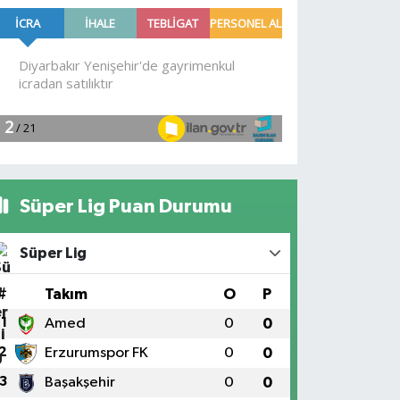
Süper Lig Puan Durumu
Süper Lig
#
Takım
O
P
1
Amed
0
0
2
Erzurumspor FK
0
0
3
Başakşehir
0
0