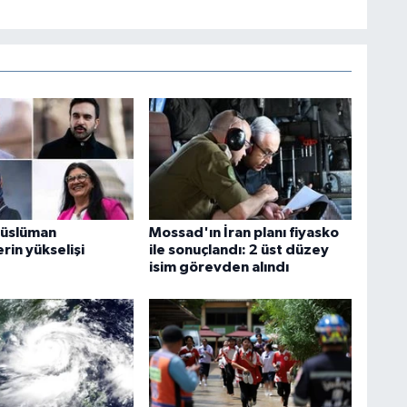
üslüman
Mossad'ın İran planı fiyasko
erin yükselişi
ile sonuçlandı: 2 üst düzey
isim görevden alındı