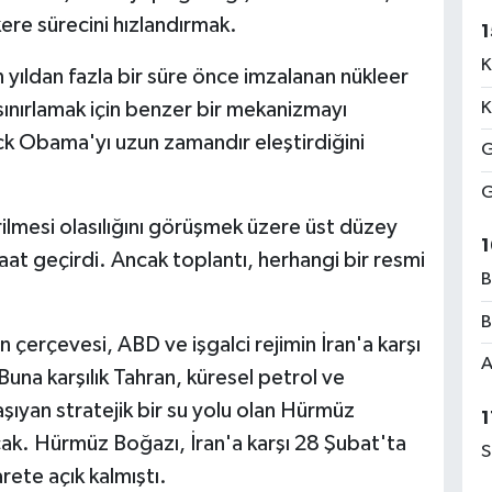
kere sürecini hızlandırmak.
1
K
on yıldan fazla bir süre önce imzalanan nükleer
sınırlamak için benzer bir mekanizmayı
K
ack Obama'yı uzun zamandır eleştirdiğini
G
G
ilmesi olasılığını görüşmek üzere üst düzey
1
at geçirdi. Ancak toplantı, herhangi bir resmi
B
B
çerçevesi, ABD ve işgalci rejimin İran'a karşı
A
Buna karşılık Tahran, küresel petrol ve
şıyan stratejik bir su yolu olan Hürmüz
1
cak. Hürmüz Boğazı, İran'a karşı 28 Şubat'ta
S
rete açık kalmıştı.