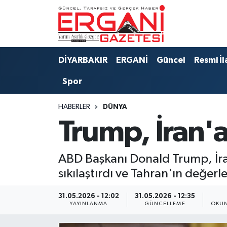
DİYARBAKIR
BİSMİL
Ergani Nöbetçi Eczaneler
DİYARBAKIR
ERGANİ
Güncel
Resmi İl
BAĞLAR
ERGANİ
Ergani Hava Durumu
Spor
Güncel
Ergani Trafik Yoğunluk Haritası
HABERLER
DÜNYA
Eği̇ti̇m
Süper Lig Puan Durumu ve Fikstür
Trump, İran'a
Resmi İlanlar
Tüm Manşetler
ABD Başkanı Donald Trump, İran
Sağlık
Son Dakika Haberleri
sıkılaştırdı ve Tahran'ın değerl
Si̇yaset
Haber Arşivi
31.05.2026 - 12:02
31.05.2026 - 12:35
YAYINLANMA
GÜNCELLEME
OKUN
Spor