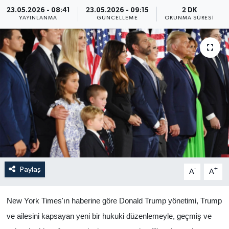
23.05.2026 - 08:41
23.05.2026 - 09:15
2 DK
Yaşam
YAYINLANMA
GÜNCELLEME
OKUNMA SÜRESI
Anali̇z
Bi̇li̇m & Teknoloji̇
Dünya
Eği̇ti̇m
Paylaş
-
+
A
A
New York Times'ın haberine göre Donald Trump yönetimi, Trump
ve ailesini kapsayan yeni bir hukuki düzenlemeyle, geçmiş ve