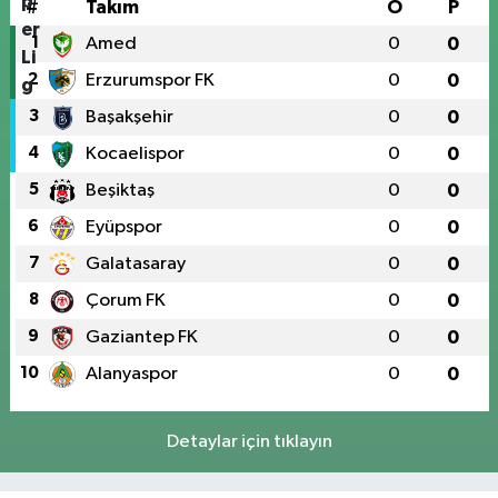
#
Takım
O
P
1
Amed
0
0
2
Erzurumspor FK
0
0
3
Başakşehir
0
0
4
Kocaelispor
0
0
5
Beşiktaş
0
0
6
Eyüpspor
0
0
7
Galatasaray
0
0
8
Çorum FK
0
0
9
Gaziantep FK
0
0
10
Alanyaspor
0
0
Detaylar için tıklayın