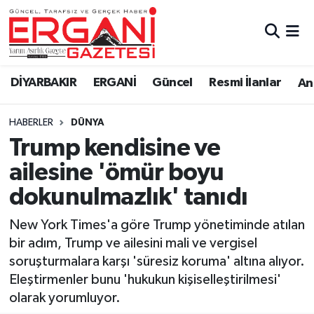
DİYARBAKIR
BİSMİL
Ergani Nöbetçi Eczaneler
DİYARBAKIR
ERGANİ
Güncel
Resmi İlanlar
Ana
BAĞLAR
ERGANİ
Ergani Hava Durumu
HABERLER
DÜNYA
Güncel
Ergani Trafik Yoğunluk Haritası
Trump kendisine ve
Eği̇ti̇m
Süper Lig Puan Durumu ve Fikstür
ailesine 'ömür boyu
dokunulmazlık' tanıdı
Resmi İlanlar
Tüm Manşetler
New York Times'a göre Trump yönetiminde atılan
Sağlık
Son Dakika Haberleri
bir adım, Trump ve ailesini mali ve vergisel
soruşturmalara karşı 'süresiz koruma' altına alıyor.
Si̇yaset
Haber Arşivi
Eleştirmenler bunu 'hukukun kişiselleştirilmesi'
olarak yorumluyor.
Spor