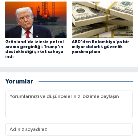
Grönland'da izinsiz petrol
ABD'den Kolombiya'ya bir
arama gerginliği: Trump'ın
milyar dolarlık güvenlik
desteklediği şirket sahaya
yardımı planı
indi
Yorumlar