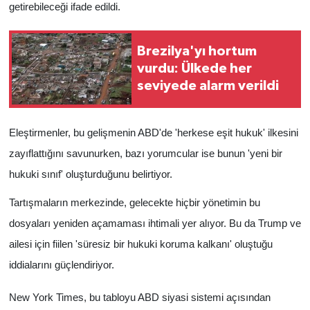
getirebileceği ifade edildi.
Brezilya'yı hortum
vurdu: Ülkede her
seviyede alarm verildi
Eleştirmenler, bu gelişmenin ABD'de 'herkese eşit hukuk' ilkesini
zayıflattığını savunurken, bazı yorumcular ise bunun 'yeni bir
hukuki sınıf' oluşturduğunu belirtiyor.
Tartışmaların merkezinde, gelecekte hiçbir yönetimin bu
dosyaları yeniden açamaması ihtimali yer alıyor. Bu da Trump ve
ailesi için fiilen 'süresiz bir hukuki koruma kalkanı' oluştuğu
iddialarını güçlendiriyor.
New York Times, bu tabloyu ABD siyasi sistemi açısından