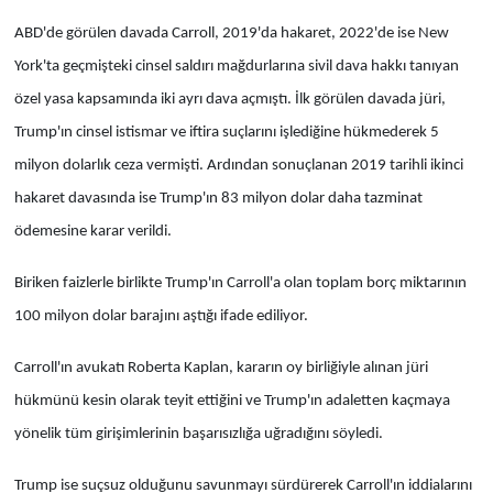
ABD'de görülen davada Carroll, 2019'da hakaret, 2022'de ise New
York'ta geçmişteki cinsel saldırı mağdurlarına sivil dava hakkı tanıyan
özel yasa kapsamında iki ayrı dava açmıştı. İlk görülen davada jüri,
Trump'ın cinsel istismar ve iftira suçlarını işlediğine hükmederek 5
milyon dolarlık ceza vermişti. Ardından sonuçlanan 2019 tarihli ikinci
hakaret davasında ise Trump'ın 83 milyon dolar daha tazminat
ödemesine karar verildi.
Biriken faizlerle birlikte Trump'ın Carroll'a olan toplam borç miktarının
100 milyon dolar barajını aştığı ifade ediliyor.
Carroll'ın avukatı Roberta Kaplan, kararın oy birliğiyle alınan jüri
hükmünü kesin olarak teyit ettiğini ve Trump'ın adaletten kaçmaya
yönelik tüm girişimlerinin başarısızlığa uğradığını söyledi.
Trump ise suçsuz olduğunu savunmayı sürdürerek Carroll'ın iddialarını