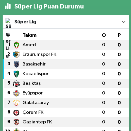
Süper Lig Puan Durumu
Süper Lig
#
Takım
O
P
1
Amed
0
0
2
Erzurumspor FK
0
0
3
Başakşehir
0
0
4
Kocaelispor
0
0
5
Beşiktaş
0
0
6
Eyüpspor
0
0
7
Galatasaray
0
0
8
Çorum FK
0
0
9
Gaziantep FK
0
0