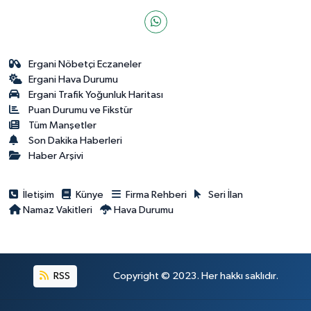
Ergani Nöbetçi Eczaneler
Ergani Hava Durumu
Ergani Trafik Yoğunluk Haritası
Puan Durumu ve Fikstür
Tüm Manşetler
Son Dakika Haberleri
Haber Arşivi
İletişim
Künye
Firma Rehberi
Seri İlan
Namaz Vakitleri
Hava Durumu
RSS
Copyright © 2023. Her hakkı saklıdır.