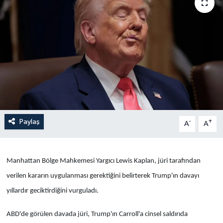
Yaşam
Anali̇z
Bi̇li̇m & Teknoloji̇
Dünya
Eği̇ti̇m
Paylaş
-
+
A
A
Manhattan Bölge Mahkemesi Yargıcı Lewis Kaplan, jüri tarafından
verilen kararın uygulanması gerektiğini belirterek Trump'ın davayı
yıllardır geciktirdiğini vurguladı.
ABD'de görülen davada jüri, Trump'ın Carroll'a cinsel saldırıda