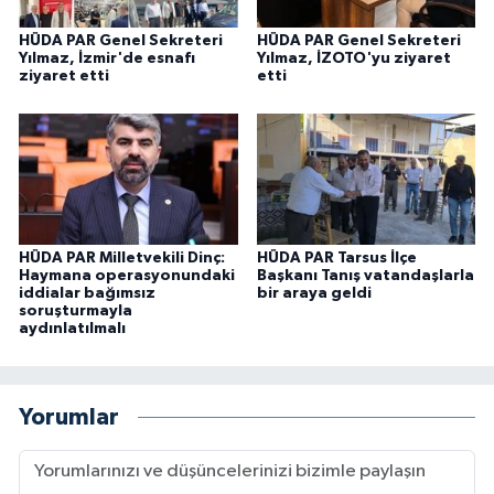
HÜDA PAR Genel Sekreteri
HÜDA PAR Genel Sekreteri
Yılmaz, İzmir'de esnafı
Yılmaz, İZOTO'yu ziyaret
ziyaret etti
etti
HÜDA PAR Milletvekili Dinç:
HÜDA PAR Tarsus İlçe
Haymana operasyonundaki
Başkanı Tanış vatandaşlarla
iddialar bağımsız
bir araya geldi
soruşturmayla
aydınlatılmalı
Yorumlar