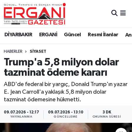
DİYARBAKIR
BİSMİL
Ergani Nöbetçi Eczaneler
DİYARBAKIR
ERGANİ
Güncel
Resmi İlanlar
Ana
BAĞLAR
ERGANİ
Ergani Hava Durumu
HABERLER
SİYASET
Güncel
Ergani Trafik Yoğunluk Haritası
Trump'a 5,8 milyon dolar
Eği̇ti̇m
Süper Lig Puan Durumu ve Fikstür
tazminat ödeme kararı
Resmi İlanlar
Tüm Manşetler
ABD'de federal bir yargıç, Donald Trump'ın yazar
E. Jean Carroll'a yaklaşık 5,8 milyon dolar
Sağlık
Son Dakika Haberleri
tazminat ödemesine hükmetti.
Si̇yaset
Haber Arşivi
09.07.2026 - 12:17
09.07.2026 - 13:10
3 DK
YAYINLANMA
GÜNCELLEME
OKUNMA SÜRESI
Spor