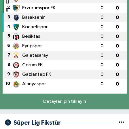
2
Erzurumspor FK
0
0
3
Başakşehir
0
0
4
Kocaelispor
0
0
5
Beşiktaş
0
0
6
Eyüpspor
0
0
7
Galatasaray
0
0
8
Çorum FK
0
0
9
Gaziantep FK
0
0
10
Alanyaspor
0
0
Detaylar için tıklayın
Süper Lig Fikstür