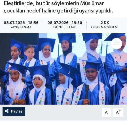
Eleştirilerde, bu tür söylemlerin Müslüman
Yaşam
çocukları hedef haline getirdiği uyarısı yapıldı.
08.07.2026 - 18:56
08.07.2026 - 19:30
2 DK
Anali̇z
YAYINLANMA
GÜNCELLEME
OKUNMA SÜRESI
Bi̇li̇m & Teknoloji̇
Dünya
Eği̇ti̇m
Paylaş
-
+
A
A