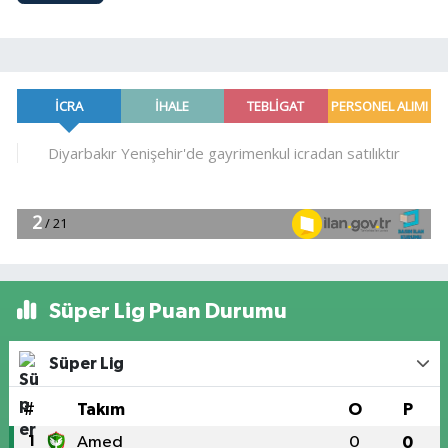
Süper Lig Puan Durumu
Süper Lig
#
Takım
O
P
1
Amed
0
0