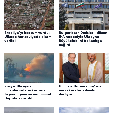
Brezilya'yı hortum vurdu:
Bulgaristan Dışişleri, düşen
Ülkede her seviyede alarm
İHA nedeniyle Ukrayna
verildi
Büyükelçisi'ni bakanlığa
çağırdı
Rusya: Ukrayna
Umman: Hürmüz Boğazı
limanlarında askeri yük
müzakereleri olumlu
taşıyan gemi ve mühimmat
ilerliyor
depoları vuruldu