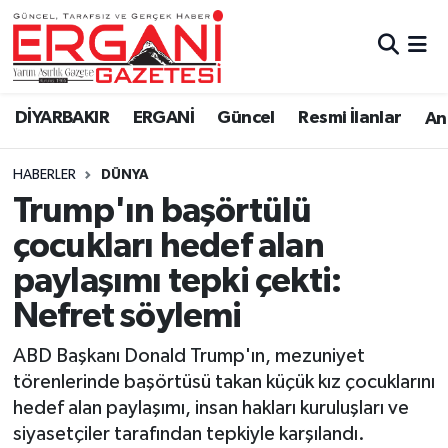
DİYARBAKIR
BİSMİL
Ergani Nöbetçi Eczaneler
DİYARBAKIR
ERGANİ
Güncel
Resmi İlanlar
Ana
BAĞLAR
ERGANİ
Ergani Hava Durumu
HABERLER
DÜNYA
Güncel
Ergani Trafik Yoğunluk Haritası
Trump'ın başörtülü
Eği̇ti̇m
Süper Lig Puan Durumu ve Fikstür
çocukları hedef alan
paylaşımı tepki çekti:
Resmi İlanlar
Tüm Manşetler
Nefret söylemi
Sağlık
Son Dakika Haberleri
ABD Başkanı Donald Trump'ın, mezuniyet
törenlerinde başörtüsü takan küçük kız çocuklarını
Si̇yaset
Haber Arşivi
hedef alan paylaşımı, insan hakları kuruluşları ve
siyasetçiler tarafından tepkiyle karşılandı.
Spor