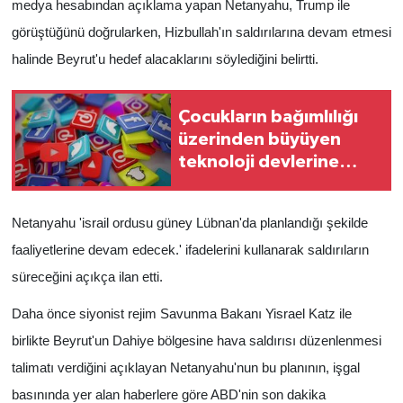
medya hesabından açıklama yapan Netanyahu, Trump ile
görüştüğünü doğrularken, Hizbullah'ın saldırılarına devam etmesi
halinde Beyrut'u hedef alacaklarını söylediğini belirtti.
Çocukların bağımlılığı
üzerinden büyüyen
teknoloji devlerine
yaptırımlar çoğalıyor
Netanyahu 'israil ordusu güney Lübnan'da planlandığı şekilde
faaliyetlerine devam edecek.' ifadelerini kullanarak saldırıların
süreceğini açıkça ilan etti.
Daha önce siyonist rejim Savunma Bakanı Yisrael Katz ile
birlikte Beyrut'un Dahiye bölgesine hava saldırısı düzenlenmesi
talimatı verdiğini açıklayan Netanyahu'nun bu planının, işgal
basınında yer alan haberlere göre ABD'nin son dakika