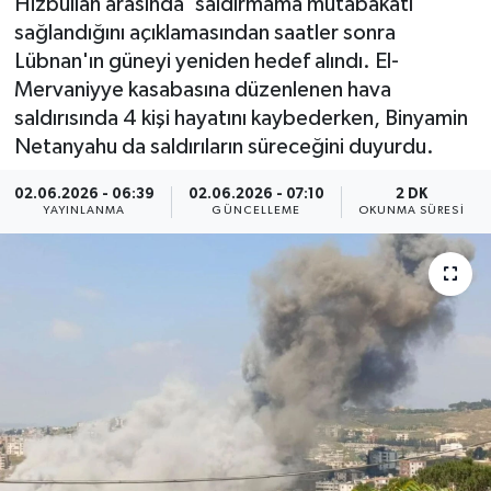
Hizbullah arasında 'saldırmama mutabakatı'
sağlandığını açıklamasından saatler sonra
Yaşam
Lübnan'ın güneyi yeniden hedef alındı. El-
Mervaniyye kasabasına düzenlenen hava
Anali̇z
saldırısında 4 kişi hayatını kaybederken, Binyamin
Netanyahu da saldırıların süreceğini duyurdu.
Bi̇li̇m & Teknoloji̇
02.06.2026 - 06:39
02.06.2026 - 07:10
2 DK
Dünya
YAYINLANMA
GÜNCELLEME
OKUNMA SÜRESI
Eği̇ti̇m