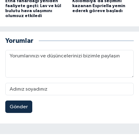
Etna Yanardağı yeniden
Kolombiya'da seçimini
faaliyete geçti: Lav ve kül
kazanan Espriella yemin
bulutu hava ulaşımını
ederek göreve başladı
olumsuz etkiledi
Yorumlar
Gönder