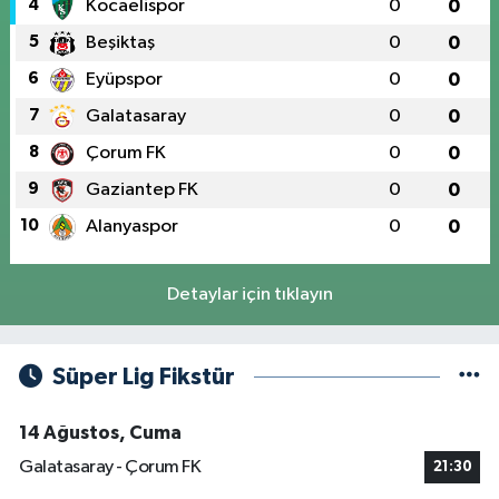
4
Kocaelispor
0
0
5
Beşiktaş
0
0
6
Eyüpspor
0
0
7
Galatasaray
0
0
8
Çorum FK
0
0
9
Gaziantep FK
0
0
10
Alanyaspor
0
0
Detaylar için tıklayın
Süper Lig Fikstür
14 Ağustos, Cuma
Galatasaray - Çorum FK
21:30