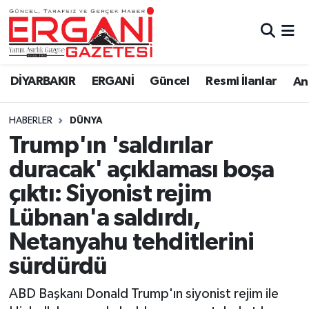
DİYARBAKIR
BİSMİL
Ergani Nöbetçi Eczaneler
DİYARBAKIR
ERGANİ
Güncel
Resmi İlanlar
Ana
BAĞLAR
ERGANİ
Ergani Hava Durumu
HABERLER
DÜNYA
Güncel
Ergani Trafik Yoğunluk Haritası
Trump'ın 'saldırılar
Eği̇ti̇m
Süper Lig Puan Durumu ve Fikstür
duracak' açıklaması boşa
çıktı: Siyonist rejim
Resmi İlanlar
Tüm Manşetler
Lübnan'a saldırdı,
Sağlık
Son Dakika Haberleri
Netanyahu tehditlerini
sürdürdü
Si̇yaset
Haber Arşivi
ABD Başkanı Donald Trump'ın siyonist rejim ile
Spor