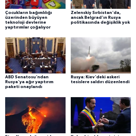
Çocukların bağımlılığı
Zelenskiy Sırbistan'da,
üzerinden büyüyen
ancak Belgrad'ın Rusya
teknoloji devlerine
politikasında değişiklik yok
yaptırımlar çoğalıyor
ABD Senatosu'ndan
Rusya: Kiev'deki askeri
Rusya'ya ağır yaptırım
tesislere saldırı düzenlendi
paketi onaylandı