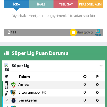
Süper Lig Puan Durumu
Süper Lig
#
Takım
O
P
1
Amed
0
0
2
Erzurumspor FK
0
0
3
Başakşehir
0
0