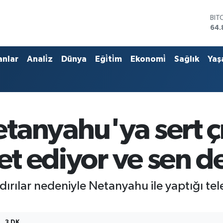
BIT
64.
DO
47,
EU
anlar
Anali̇z
Dünya
Eği̇ti̇m
Ekonomi̇
Sağlık
Yaş
55,
STE
64,
GRA
666
BİS
tanyahu'ya sert ç
13.
ret ediyor ve sen d
ırılar nedeniyle Netanyahu ile yaptığı te
3 DK