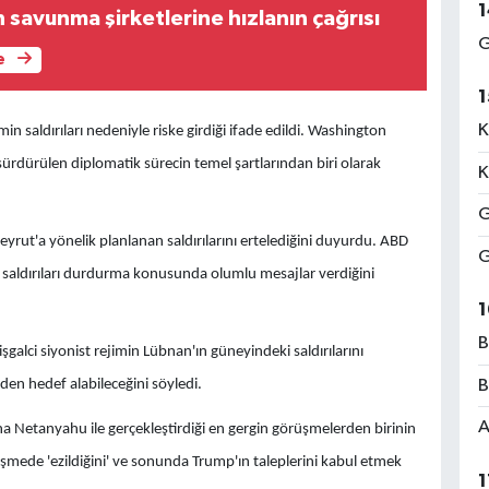
1
savunma şirketlerine hızlanın çağrısı
G
e
1
K
min saldırıları nedeniyle riske girdiği ifade edildi. Washington
ürdürülen diplomatik sürecin temel şartlarından biri olarak
K
G
yrut'a yönelik planlanan saldırılarını ertelediğini duyurdu. ABD
G
a saldırıları durdurma konusunda olumlu mesajlar verdiğini
1
B
galci siyonist rejimin Lübnan'ın güneyindeki saldırılarını
den hedef alabileceğini söyledi.
B
A
 Netanyahu ile gerçekleştirdiği en gergin görüşmelerden birinin
üşmede 'ezildiğini' ve sonunda Trump'ın taleplerini kabul etmek
1