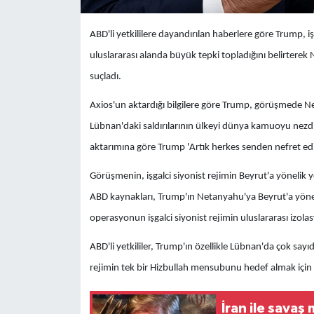
ABD'li yetkililere dayandırılan haberlere göre Trump, i
uluslararası alanda büyük tepki topladığını belirtere
suçladı.
Axios'un aktardığı bilgilere göre Trump, görüşmede Neta
Lübnan'daki saldırılarının ülkeyi dünya kamuoyu nezdind
aktarımına göre Trump 'Artık herkes senden nefret ediyo
Görüşmenin, işgalci siyonist rejimin Beyrut'a yönelik yen
ABD kaynakları, Trump'ın Netanyahu'ya Beyrut'a yöneli
operasyonun işgalci siyonist rejimin uluslararası izo
ABD'li yetkililer, Trump'ın özellikle Lübnan'da çok sayı
rejimin tek bir Hizbullah mensubunu hedef almak için ge
İran ile savaş