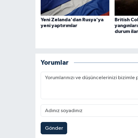
Yeni Zelanda'dan Rusya'ya
British C
yeni yaptırımlar
yangınları
durum ilan
Yorumlar
Gönder