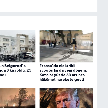
ın Belgorod'a
Fransa'da elektrikli
nda 3 kişi öldü, 25
scooterlarda yeni dönem:
andı
Kazalar yüzde 33 artınca
hükümet harekete geçti