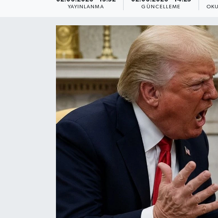
YAYINLANMA
GÜNCELLEME
OKU
Yaşam
Anali̇z
Bi̇li̇m & Teknoloji̇
Dünya
Eği̇ti̇m