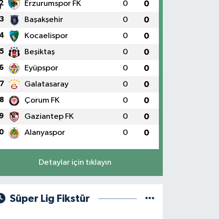
2
Erzurumspor FK
0
0
3
Başakşehir
0
0
4
Kocaelispor
0
0
5
Beşiktaş
0
0
6
Eyüpspor
0
0
7
Galatasaray
0
0
8
Çorum FK
0
0
9
Gaziantep FK
0
0
0
Alanyaspor
0
0
Detaylar için tıklayın
Süper Lig Fikstür