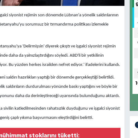
şgalci siyonist rejimin son dönemde Lübnan'a yönelik saldırılarının
k Netanyahu'yu sorumsuz bir tırmandırma politikası izlemekle
nyahu'ya 'Delirmişsin' diyerek çıkıştı ve işgalci siyonist rejimin
e daha da yalnızlaştırdığını söyledi. ABD'li bir yetkilinin
r. Bu yüzden herkes israilden nefret ediyor.' ifadelerini kullandı.
i saldırı hazırlıkları yaptığı bir dönemde gerçekleştiği belirtildi.
1
k saldırıların durdurulması yönünde baskı yaptığını ve böyle bir
lasyonunu daha da derinleştireceği uyarısında bulunduğunu aktardı.
da sivilin katledilmesinden rahatsızlık duyduğunu ve işgalci siyonist
niş çaplı yıkıma başvurmasını eleştirdiğini belirtti.
 mühimmat stoklarını tüketti: