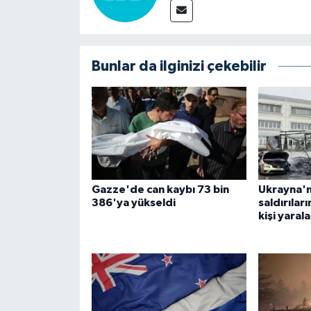
Bunlar da ilginizi çekebilir
Gazze'de can kaybı 73 bin
Ukrayna'n
386'ya yükseldi
saldırıları
kişi yaral