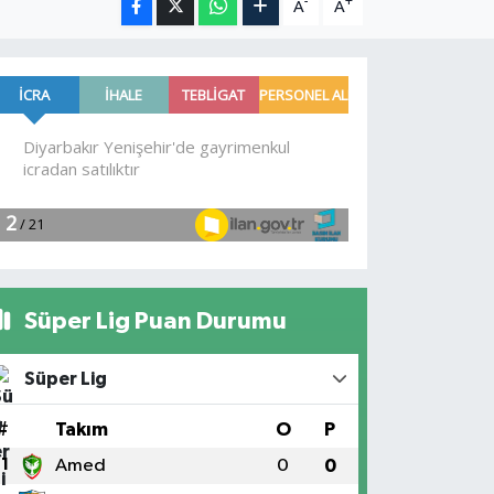
-
+
A
A
Süper Lig Puan Durumu
Süper Lig
#
Takım
O
P
1
Amed
0
0