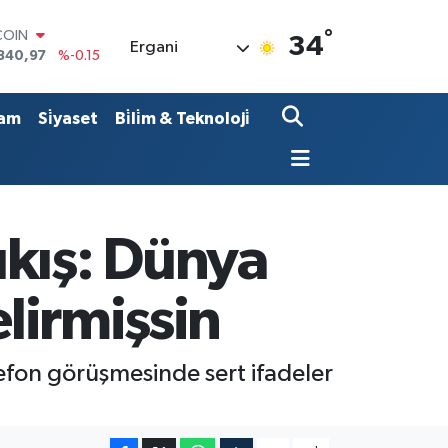
COIN
°
34
Ergani
840,97
%-0.15
LAR
7436
%0.18
RO
am
Si̇yaset
Bi̇li̇m & Teknoloji̇
2510
%0.32
RLİN
4811
%0.38
M ALTIN
0.55
%0
T100
ıkış: Dünya
779
%-14
elirmişsin
lefon görüşmesinde sert ifadeler