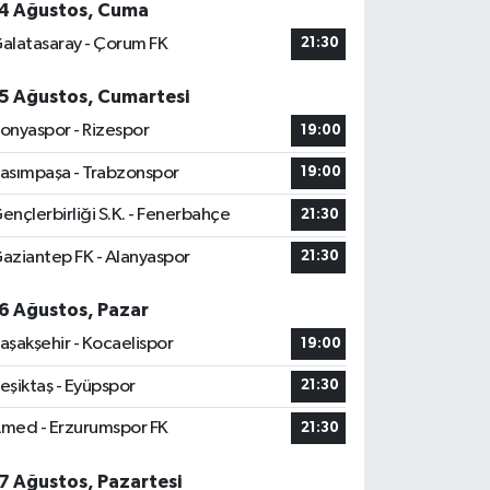
4 Ağustos, Cuma
alatasaray - Çorum FK
21:30
5 Ağustos, Cumartesi
onyaspor - Rizespor
19:00
asımpaşa - Trabzonspor
19:00
ençlerbirliği S.K. - Fenerbahçe
21:30
aziantep FK - Alanyaspor
21:30
6 Ağustos, Pazar
aşakşehir - Kocaelispor
19:00
eşiktaş - Eyüpspor
21:30
med - Erzurumspor FK
21:30
7 Ağustos, Pazartesi