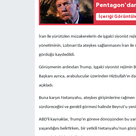
Pentagon'dan 
İçeriği Görüntül
İran ile yürütülen müzakerelerin de işgalci siyonist reji
yönetiminin, Lübnan'da ateşkes sağlanmasını İran ile s
gördüğü kaydedildi.
Görüşmenin ardından Trump, işgalci siyonist rejimin Be
Başkanı ayrıca, arabulucular üzerinden Hizbullah'ın d
açıkladı.
Buna karşın Netanyahu, ateşkes girişimlerine rağmen iş
sürdüreceğini ve gerekli görmesi halinde Beyrut'u yeni
ABD'li kaynaklar, Trump'ın göreve dönüşünden bu yana
yaşandığını belirtirken, bir yetkili Netanyahu'nun gör