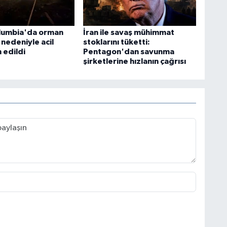
olumbia'da orman
İran ile savaş mühimmat
 nedeniyle acil
stoklarını tüketti:
 edildi
Pentagon'dan savunma
şirketlerine hızlanın çağrısı