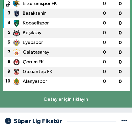
2
Erzurumspor FK
0
0
3
Başakşehir
0
0
4
Kocaelispor
0
0
5
Beşiktaş
0
0
6
Eyüpspor
0
0
7
Galatasaray
0
0
8
Çorum FK
0
0
9
Gaziantep FK
0
0
10
Alanyaspor
0
0
Detaylar için tıklayın
Süper Lig Fikstür