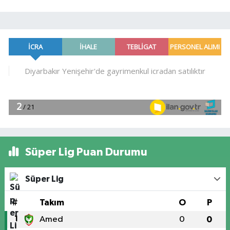
Süper Lig Puan Durumu
Süper Lig
#
Takım
O
P
1
Amed
0
0