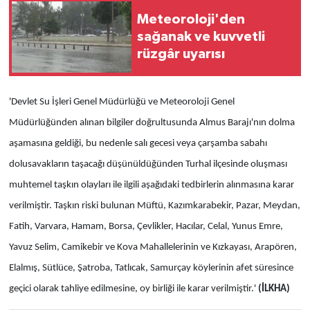
Meteoroloji'den
sağanak ve kuvvetli
rüzgâr uyarısı
'Devlet Su İşleri Genel Müdürlüğü ve Meteoroloji Genel
Müdürlüğünden alınan bilgiler doğrultusunda Almus Barajı'nın dolma
aşamasına geldiği, bu nedenle salı gecesi veya çarşamba sabahı
dolusavakların taşacağı düşünüldüğünden Turhal ilçesinde oluşması
muhtemel taşkın olayları ile ilgili aşağıdaki tedbirlerin alınmasına karar
verilmiştir. Taşkın riski bulunan Müftü, Kazımkarabekir, Pazar, Meydan,
Fatih, Varvara, Hamam, Borsa, Çevlikler, Hacılar, Celal, Yunus Emre,
Yavuz Selim, Camikebir ve Kova Mahallelerinin ve Kızkayası, Arapören,
Elalmış, Sütlüce, Şatroba, Tatlıcak, Samurçay köylerinin afet süresince
geçici olarak tahliye edilmesine, oy birliği ile karar verilmiştir.'
(İLKHA)