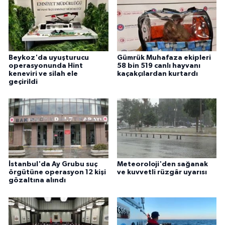
Beykoz'da uyuşturucu
Gümrük Muhafaza ekipleri
operasyonunda Hint
58 bin 519 canlı hayvanı
keneviri ve silah ele
kaçakçılardan kurtardı
geçirildi
İstanbul'da Ay Grubu suç
Meteoroloji'den sağanak
örgütüne operasyon 12 kişi
ve kuvvetli rüzgâr uyarısı
gözaltına alındı