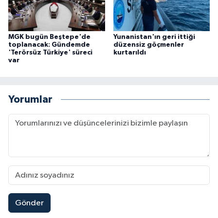
MGK bugün Beştepe'de
Yunanistan'ın geri ittiği
toplanacak: Gündemde
düzensiz göçmenler
'Terörsüz Türkiye' süreci
kurtarıldı
var
Yorumlar
Gönder