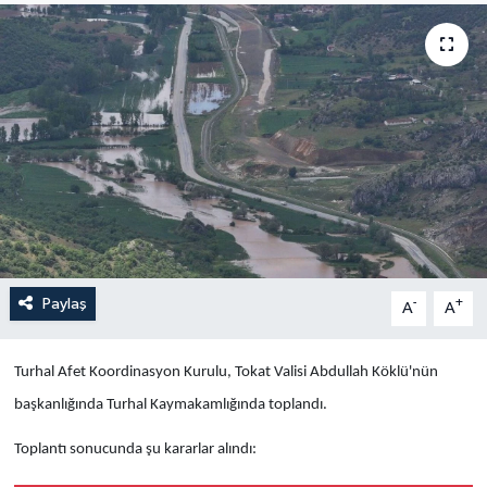
Yaşam
Anali̇z
Bi̇li̇m & Teknoloji̇
Dünya
Eği̇ti̇m
Paylaş
-
+
A
A
Turhal Afet Koordinasyon Kurulu, Tokat Valisi Abdullah Köklü'nün
başkanlığında Turhal Kaymakamlığında toplandı.
Toplantı sonucunda şu kararlar alındı: