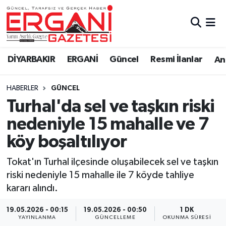
DİYARBAKIR
BİSMİL
Ergani Nöbetçi Eczaneler
DİYARBAKIR
ERGANİ
Güncel
Resmi İlanlar
Ana
BAĞLAR
ERGANİ
Ergani Hava Durumu
HABERLER
GÜNCEL
Güncel
Ergani Trafik Yoğunluk Haritası
Turhal'da sel ve taşkın riski
Eği̇ti̇m
Süper Lig Puan Durumu ve Fikstür
nedeniyle 15 mahalle ve 7
köy boşaltılıyor
Resmi İlanlar
Tüm Manşetler
Tokat'ın Turhal ilçesinde oluşabilecek sel ve taşkın
Sağlık
Son Dakika Haberleri
riski nedeniyle 15 mahalle ile 7 köyde tahliye
kararı alındı.
Si̇yaset
Haber Arşivi
19.05.2026 - 00:15
19.05.2026 - 00:50
1 DK
Spor
YAYINLANMA
GÜNCELLEME
OKUNMA SÜRESI