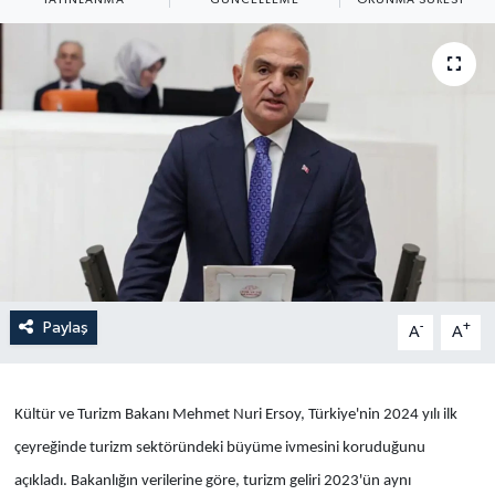
Yaşam
Anali̇z
Bi̇li̇m & Teknoloji̇
Dünya
Eği̇ti̇m
Paylaş
-
+
A
A
Kültür ve Turizm Bakanı Mehmet Nuri Ersoy, Türkiye'nin 2024 yılı ilk
çeyreğinde turizm sektöründeki büyüme ivmesini koruduğunu
açıkladı. Bakanlığın verilerine göre, turizm geliri 2023'ün aynı