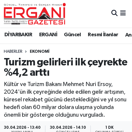
DİYARBAKIR
BİSMİL
Ergani Nöbetçi Eczaneler
DİYARBAKIR
ERGANİ
Güncel
Resmi İlanlar
Ana
BAĞLAR
ERGANİ
Ergani Hava Durumu
HABERLER
EKONOMİ
Güncel
Ergani Trafik Yoğunluk Haritası
Turizm gelirleri ilk çeyrekte
Eği̇ti̇m
Süper Lig Puan Durumu ve Fikstür
%4,2 arttı
Resmi İlanlar
Tüm Manşetler
Kültür ve Turizm Bakanı Mehmet Nuri Ersoy,
2024'ün ilk çeyreğinde elde edilen gelir artışının,
Sağlık
Son Dakika Haberleri
küresel rekabet gücünü desteklediğini ve yıl sonu
hedefi olan 60 milyar dolara ulaşma yolunda
Si̇yaset
Haber Arşivi
önemli bir gösterge olduğunu vurguladı.
Spor
30.04.2026 - 13:40
30.04.2026 - 14:10
1 DK
YAYINLANMA
GÜNCELLEME
OKUNMA SÜRESI