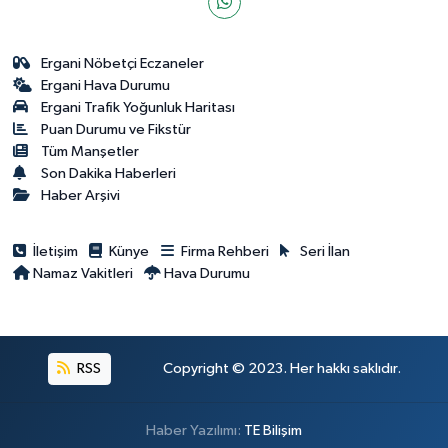
Ergani Nöbetçi Eczaneler
Ergani Hava Durumu
Ergani Trafik Yoğunluk Haritası
Puan Durumu ve Fikstür
Tüm Manşetler
Son Dakika Haberleri
Haber Arşivi
İletişim
Künye
Firma Rehberi
Seri İlan
Namaz Vakitleri
Hava Durumu
RSS
Copyright © 2023. Her hakkı saklıdır.
Haber Yazılımı:
TE Bilişim