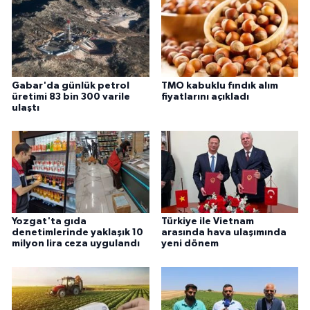
Gabar'da günlük petrol
TMO kabuklu fındık alım
üretimi 83 bin 300 varile
fiyatlarını açıkladı
ulaştı
Yozgat'ta gıda
Türkiye ile Vietnam
denetimlerinde yaklaşık 10
arasında hava ulaşımında
milyon lira ceza uygulandı
yeni dönem