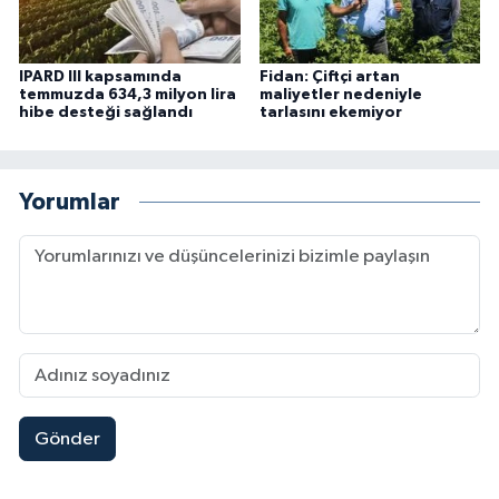
IPARD III kapsamında
Fidan: Çiftçi artan
temmuzda 634,3 milyon lira
maliyetler nedeniyle
hibe desteği sağlandı
tarlasını ekemiyor
Yorumlar
Gönder