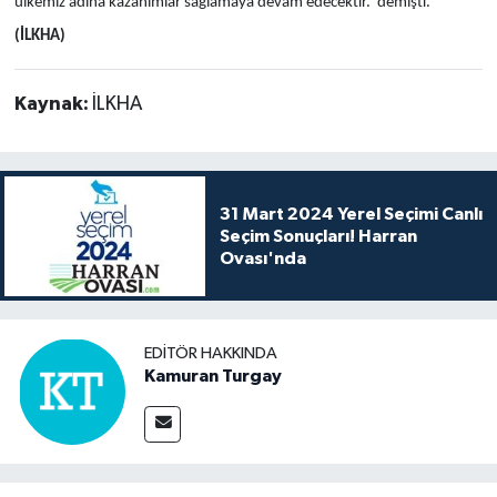
ülkemiz adına kazanımlar sağlamaya devam edecektir.' demişti.
(İLKHA)
Kaynak:
İLKHA
31 Mart 2024 Yerel Seçimi Canlı
Seçim Sonuçları! Harran
Ovası'nda
EDITÖR HAKKINDA
Kamuran Turgay