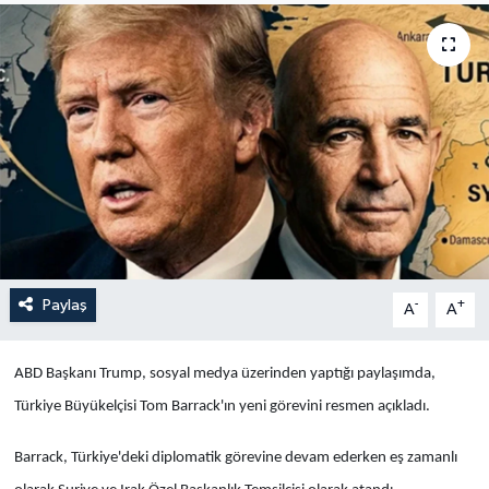
Yaşam
Anali̇z
Bi̇li̇m & Teknoloji̇
Dünya
Eği̇ti̇m
Paylaş
-
+
A
A
ABD Başkanı Trump, sosyal medya üzerinden yaptığı paylaşımda,
Türkiye Büyükelçisi Tom Barrack'ın yeni görevini resmen açıkladı.
Barrack, Türkiye'deki diplomatik görevine devam ederken eş zamanlı