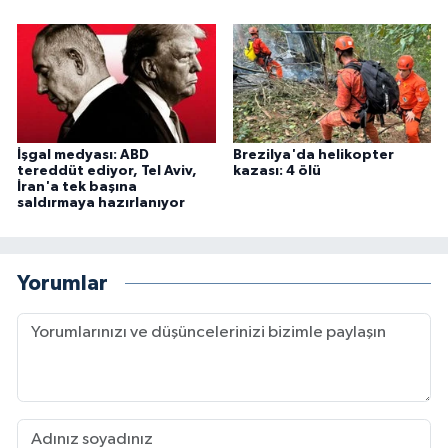
İşgal medyası: ABD
Brezilya'da helikopter
tereddüt ediyor, Tel Aviv,
kazası: 4 ölü
İran'a tek başına
saldırmaya hazırlanıyor
Yorumlar