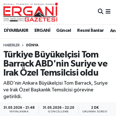
DİYARBAKIR
BİSMİL
Ergani Nöbetçi Eczaneler
DİYARBAKIR
ERGANİ
Güncel
Resmi İlanlar
Ana
BAĞLAR
ERGANİ
Ergani Hava Durumu
HABERLER
DÜNYA
Güncel
Ergani Trafik Yoğunluk Haritası
Türkiye Büyükelçisi Tom
Eği̇ti̇m
Süper Lig Puan Durumu ve Fikstür
Barrack ABD'nin Suriye ve
Irak Özel Temsilcisi oldu
Resmi İlanlar
Tüm Manşetler
ABD'nin Ankara Büyükelçisi Tom Barrack, Suriye
Sağlık
Son Dakika Haberleri
ve Irak Özel Başkanlık Temsilcisi görevine
getirildi.
Si̇yaset
Haber Arşivi
31.05.2026 - 21:48
31.05.2026 - 22:20
2 DK
Spor
YAYINLANMA
GÜNCELLEME
OKUNMA SÜRESI