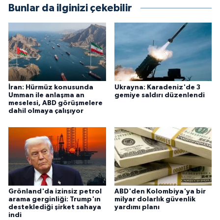
Bunlar da ilginizi çekebilir
İran: Hürmüz konusunda
Ukrayna: Karadeniz'de 3
Umman ile anlaşma an
gemiye saldırı düzenlendi
meselesi, ABD görüşmelere
dahil olmaya çalışıyor
Grönland'da izinsiz petrol
ABD'den Kolombiya'ya bir
arama gerginliği: Trump'ın
milyar dolarlık güvenlik
desteklediği şirket sahaya
yardımı planı
indi