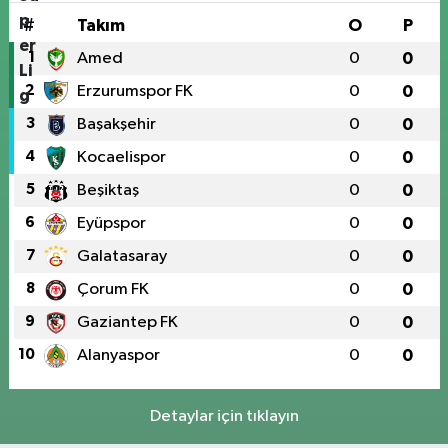
#
Takım
O
P
1
Amed
0
0
2
Erzurumspor FK
0
0
3
Başakşehir
0
0
4
Kocaelispor
0
0
5
Beşiktaş
0
0
6
Eyüpspor
0
0
7
Galatasaray
0
0
8
Çorum FK
0
0
9
Gaziantep FK
0
0
10
Alanyaspor
0
0
Detaylar için tıklayın