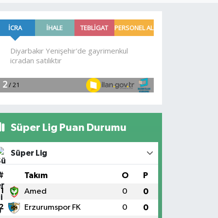
Süper Lig Puan Durumu
Süper Lig
#
Takım
O
P
1
Amed
0
0
2
Erzurumspor FK
0
0