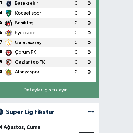
3
Başakşehir
0
0
4
Kocaelispor
0
0
5
Beşiktaş
0
0
6
Eyüpspor
0
0
7
Galatasaray
0
0
8
Çorum FK
0
0
9
Gaziantep FK
0
0
0
Alanyaspor
0
0
Detaylar için tıklayın
Süper Lig Fikstür
4 Ağustos, Cuma