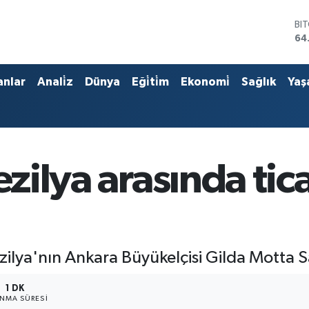
BI
64
DO
47
EU
anlar
Anali̇z
Dünya
Eği̇ti̇m
Ekonomi̇
Sağlık
Yaş
55
ST
64
GR
66
Bİ
zilya arasında ticar
13
ilya'nın Ankara Büyükelçisi Gilda Motta Sa
1 DK
NMA SÜRESI