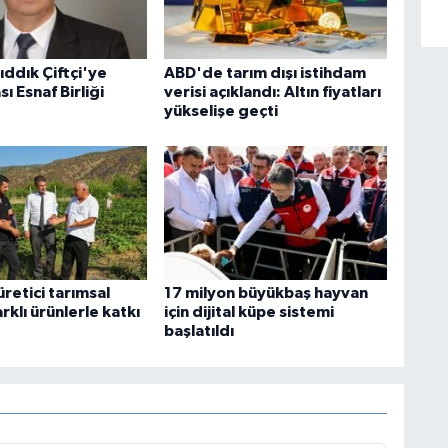
ddık Çiftçi'ye
ABD'de tarım dışı istihdam
sı Esnaf Birliği
verisi açıklandı: Altın fiyatları
yükselişe geçti
üretici tarımsal
17 milyon büyükbaş hayvan
rklı ürünlerle katkı
için dijital küpe sistemi
başlatıldı