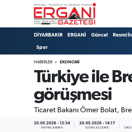
DİYARBAKIR
BİSMİL
Ergani Nöbetçi Eczaneler
DİYARBAKIR
ERGANİ
Güncel
Resmi İl
BAĞLAR
ERGANİ
Ergani Hava Durumu
Spor
Güncel
Ergani Trafik Yoğunluk Haritası
HABERLER
EKONOMİ
Eği̇ti̇m
Süper Lig Puan Durumu ve Fikstür
Türkiye ile Bre
Resmi İlanlar
Tüm Manşetler
görüşmesi
Sağlık
Son Dakika Haberleri
Ticaret Bakanı Ömer Bolat, Brez
Si̇yaset
Haber Arşivi
20.05.2026 - 13:34
20.05.2026 - 14:17
Spor
YAYINLANMA
GÜNCELLEME
OKU