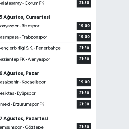
alatasaray - Çorum FK
21:30
5 Ağustos, Cumartesi
onyaspor - Rizespor
19:00
asımpaşa - Trabzonspor
19:00
ençlerbirliği S.K. - Fenerbahçe
21:30
aziantep FK - Alanyaspor
21:30
6 Ağustos, Pazar
aşakşehir - Kocaelispor
19:00
eşiktaş - Eyüpspor
21:30
med - Erzurumspor FK
21:30
7 Ağustos, Pazartesi
amsunspor - Göztepe
21:30