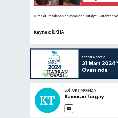
Yumaklı, imzalanan anlaşmaların Türkiye, Gürcistan ve
Kaynak:
İLKHA
EDITÖRÜN SEÇTIĞI
31 Mart 2024 Y
Ovası'nda
EDITÖR HAKKINDA
Kamuran Turgay