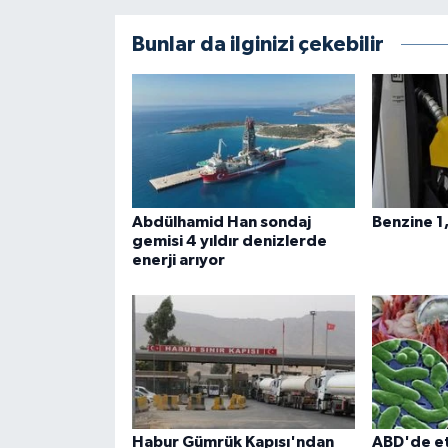
Bunlar da ilginizi çekebilir
Abdülhamid Han sondaj
Benzine 1
gemisi 4 yıldır denizlerde
enerji arıyor
Habur Gümrük Kapısı'ndan
ABD'de et