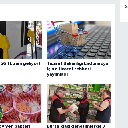
S
,56 TL zam geliyor!
Ticaret Bakanlığı Endonezya
için e ticaret rehberi
yayımladı
 yiyen bakteri
Bursa'daki denetimlerde 7