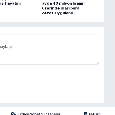
işi hayatını
ayda 40 milyon liranın
üzerinde idari para
cezası uygulandı
Ergani Nöbetçi Eczaneler
İletişim