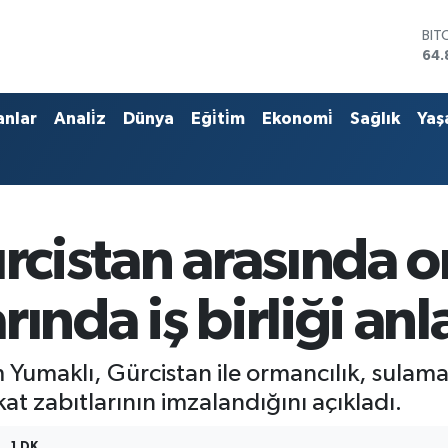
BIT
64.
DO
47,
EU
anlar
Anali̇z
Dünya
Eği̇ti̇m
Ekonomi̇
Sağlık
Yaş
55,
STE
64,
GRA
666
BİS
ürcistan arasında o
13.
rında iş birliği an
Yumaklı, Gürcistan ile ormancılık, sulama 
at zabıtlarının imzalandığını açıkladı.
1 DK