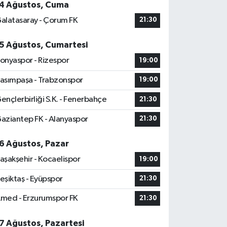
4 Ağustos, Cuma
alatasaray - Çorum FK
21:30
5 Ağustos, Cumartesi
onyaspor - Rizespor
19:00
asımpaşa - Trabzonspor
19:00
ençlerbirliği S.K. - Fenerbahçe
21:30
aziantep FK - Alanyaspor
21:30
6 Ağustos, Pazar
aşakşehir - Kocaelispor
19:00
eşiktaş - Eyüpspor
21:30
med - Erzurumspor FK
21:30
7 Ağustos, Pazartesi