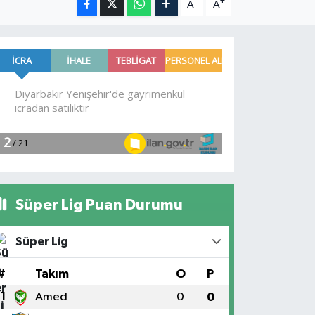
-
+
A
A
Süper Lig Puan Durumu
Süper Lig
#
Takım
O
P
1
Amed
0
0