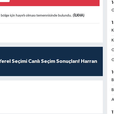
1
G
 bölge için hayırlı olması temennisinde bulundu.
(İLKHA)
1
K
K
G
G
erel Seçimi Canlı Seçim Sonuçları! Harran
1
B
B
A
1