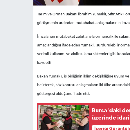
Tarım ve Orman Bakanı İbrahim Yumaklı, Sıfır Atık Foru
görüşmenin ardından mutabakat anlaşmalarının imzalan
İmzalanan mutabakat zabıtlarıyla ormancılık ile sulama v
amaçlandığını ifade eden Yumaklı, sürdürülebilir orm
verimli kullanımı ve akıllı sulama sistemleri gibi konul
kaydetti.
Bakan Yumaklı, iş birliğinin iklim değişikliğine uyum v
belirterek, söz konusu anlaşmaların iki ülke arasındak
göstergesi olduğunu ifade etti.
Bursa'daki de
üzerinde idari
İçeriği Görüntül