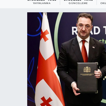
YAYINLANMA
GÜNCELLEME
OKU
Yaşam
Anali̇z
Bi̇li̇m & Teknoloji̇
Dünya
Eği̇ti̇m