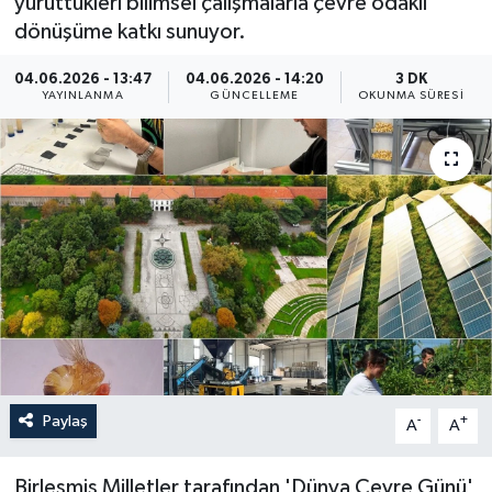
yürüttükleri bilimsel çalışmalarla çevre odaklı
dönüşüme katkı sunuyor.
Yaşam
04.06.2026 - 13:47
04.06.2026 - 14:20
3 DK
Anali̇z
YAYINLANMA
GÜNCELLEME
OKUNMA SÜRESI
Bi̇li̇m & Teknoloji̇
Dünya
Eği̇ti̇m
Paylaş
-
+
A
A
Birleşmiş Milletler tarafından 'Dünya Çevre Günü'