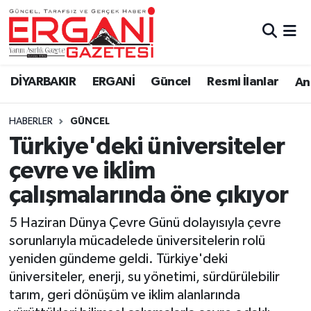
DİYARBAKIR
BİSMİL
Ergani Nöbetçi Eczaneler
DİYARBAKIR
ERGANİ
Güncel
Resmi İlanlar
Ana
BAĞLAR
ERGANİ
Ergani Hava Durumu
HABERLER
GÜNCEL
Güncel
Ergani Trafik Yoğunluk Haritası
Türkiye'deki üniversiteler
Eği̇ti̇m
Süper Lig Puan Durumu ve Fikstür
çevre ve iklim
çalışmalarında öne çıkıyor
Resmi İlanlar
Tüm Manşetler
5 Haziran Dünya Çevre Günü dolayısıyla çevre
Sağlık
Son Dakika Haberleri
sorunlarıyla mücadelede üniversitelerin rolü
yeniden gündeme geldi. Türkiye'deki
Si̇yaset
Haber Arşivi
üniversiteler, enerji, su yönetimi, sürdürülebilir
tarım, geri dönüşüm ve iklim alanlarında
Spor