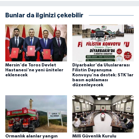
Bunlar da ilginizi çekebilir
Mersin'de Toros Devlet
Diyarbakır'da Uluslararası
Hastanesi'ne yeni üniteler
Filistin Dayanışma
eklenecek
Konvoyu'na destek: STK'lar
basın açıklaması
düzenleyecek
Ormanlık alanlar yangın
Millî Güvenlik Kurulu