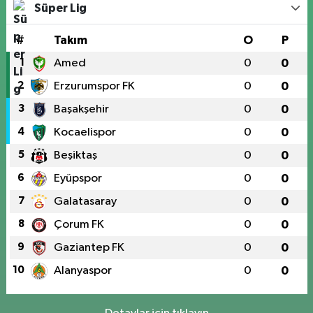
Süper Lig
#
Takım
O
P
1
Amed
0
0
2
Erzurumspor FK
0
0
3
Başakşehir
0
0
4
Kocaelispor
0
0
5
Beşiktaş
0
0
6
Eyüpspor
0
0
7
Galatasaray
0
0
8
Çorum FK
0
0
9
Gaziantep FK
0
0
10
Alanyaspor
0
0