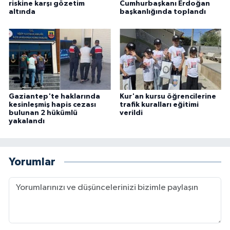
riskine karşı gözetim
Cumhurbaşkanı Erdoğan
altında
başkanlığında toplandı
Gaziantep'te haklarında
Kur'an kursu öğrencilerine
kesinleşmiş hapis cezası
trafik kuralları eğitimi
bulunan 2 hükümlü
verildi
yakalandı
Yorumlar