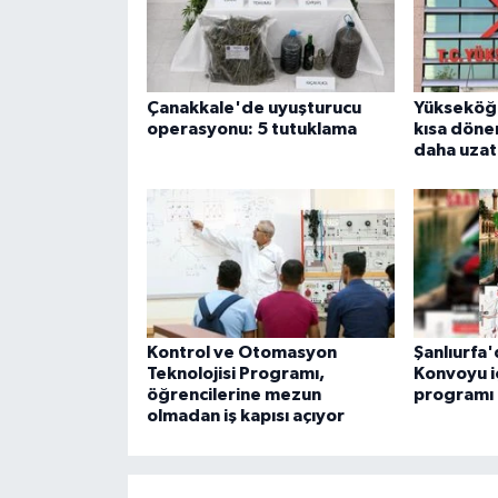
Çanakkale'de uyuşturucu
Yükseköğr
operasyonu: 5 tutuklama
kısa dönem
daha uzat
Kontrol ve Otomasyon
Şanlıurfa'
Teknolojisi Programı,
Konvoyu i
öğrencilerine mezun
programı
olmadan iş kapısı açıyor