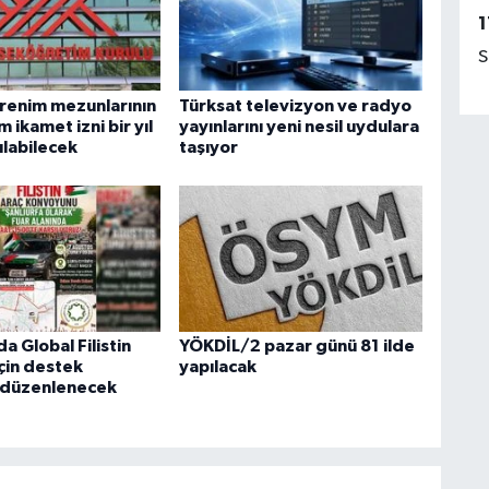
1
S
enim mezunlarının
Türksat televizyon ve radyo
 ikamet izni bir yıl
yayınlarını yeni nesil uydulara
ılabilecek
taşıyor
da Global Filistin
YÖKDİL/2 pazar günü 81 ilde
çin destek
yapılacak
 düzenlenecek