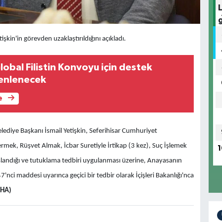
tişkin'in görevden uzaklaştırıldığını açıkladı.
lobal Filistin Konvoyu için destek
enlenecek
e
elediye Başkanı İsmail Yetişkin, Seferihisar Cumhuriyet
rmek, Rüşvet Almak, İcbar Suretiyle İrtikap (3 kez), Suç İşlemek
1
andığı ve tutuklama tedbiri uygulanması üzerine, Anayasanın
nci maddesi uyarınca geçici bir tedbir olarak İçişleri Bakanlığı'nca
KHA)