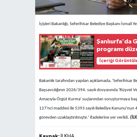
İçişleri Bakanlığı, Seferihisar Belediye Başkanı İsmail Ye
Şanlıurfa'da G
programı düz
İçeriği Görüntül
Bakanlık tarafından yapılan açıklamada, 'Seferihisar B
Başsavcılığının 2026/394. sayılı dosyasında 'Rüşvet Ve
Amacıyla Örgüt Kurma' suçlarından soruşturmaya başl
127'nci maddesi ile 5393 sayılı Belediye Kanunu'nun 47'
görevden uzaklaştırılmıştır.' ifadelerine yer verildi.
(İL
Kaynak:
İLKHA