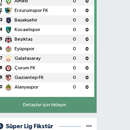
1
Amed
0
0
2
Erzurumspor FK
0
0
3
Başakşehir
0
0
4
Kocaelispor
0
0
5
Beşiktaş
0
0
6
Eyüpspor
0
0
7
Galatasaray
0
0
8
Çorum FK
0
0
9
Gaziantep FK
0
0
0
Alanyaspor
0
0
Detaylar için tıklayın
Süper Lig Fikstür