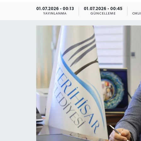
01.07.2026 - 00:13
01.07.2026 - 00:45
Yaşam
YAYINLANMA
GÜNCELLEME
OKU
Anali̇z
Bi̇li̇m & Teknoloji̇
Dünya
Eği̇ti̇m