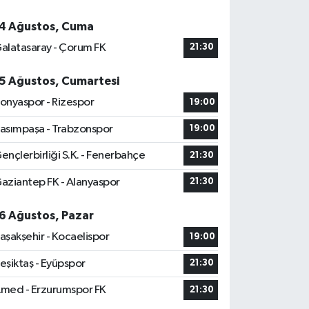
4 Ağustos, Cuma
alatasaray - Çorum FK
21:30
5 Ağustos, Cumartesi
onyaspor - Rizespor
19:00
asımpaşa - Trabzonspor
19:00
ençlerbirliği S.K. - Fenerbahçe
21:30
aziantep FK - Alanyaspor
21:30
6 Ağustos, Pazar
aşakşehir - Kocaelispor
19:00
eşiktaş - Eyüpspor
21:30
med - Erzurumspor FK
21:30