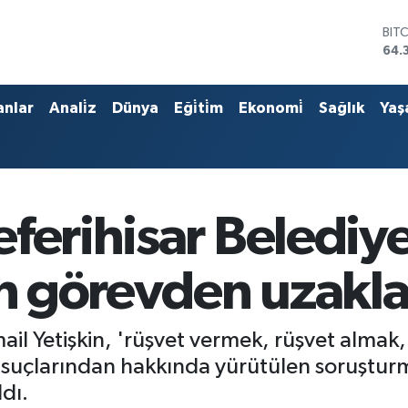
BIT
64.
DO
47,
EU
anlar
Anali̇z
Dünya
Eği̇ti̇m
Ekonomi̇
Sağlık
Yaş
55,
STE
64,
GRA
657
BİS
ferihisar Belediy
13.
in görevden uzaklaş
ail Yetişkin, 'rüşvet vermek, rüşvet almak, 
 suçlarından hakkında yürütülen soruştu
dı.