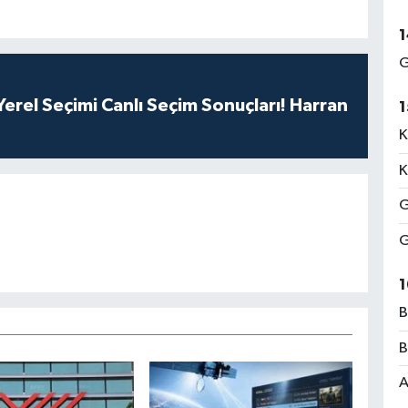
1
G
erel Seçimi Canlı Seçim Sonuçları! Harran
1
K
K
G
G
1
B
B
A