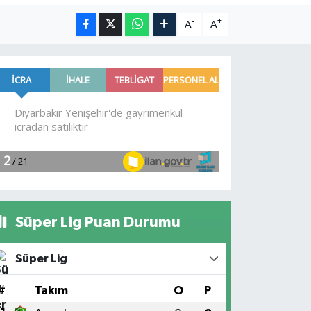
-
+
A
A
Süper Lig Puan Durumu
Süper Lig
#
Takım
O
P