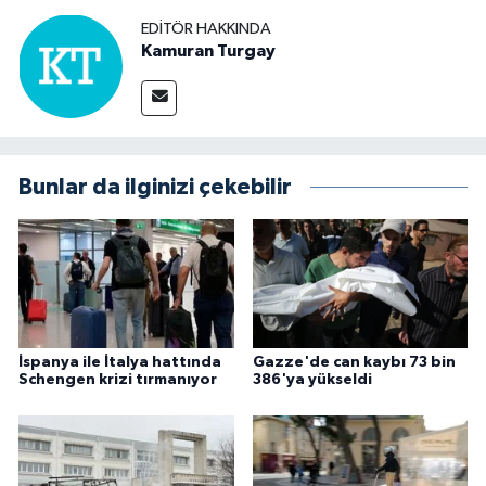
EDITÖR HAKKINDA
Kamuran Turgay
Bunlar da ilginizi çekebilir
İspanya ile İtalya hattında
Gazze'de can kaybı 73 bin
Schengen krizi tırmanıyor
386'ya yükseldi