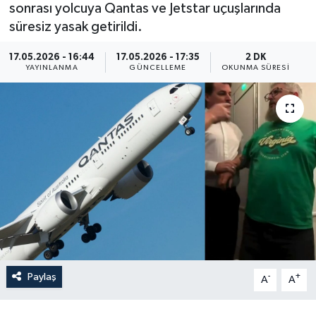
sonrası yolcuya Qantas ve Jetstar uçuşlarında
Yaşam
süresiz yasak getirildi.
17.05.2026 - 16:44
17.05.2026 - 17:35
2 DK
Anali̇z
YAYINLANMA
GÜNCELLEME
OKUNMA SÜRESI
Bi̇li̇m & Teknoloji̇
Dünya
Eği̇ti̇m
Paylaş
-
+
A
A