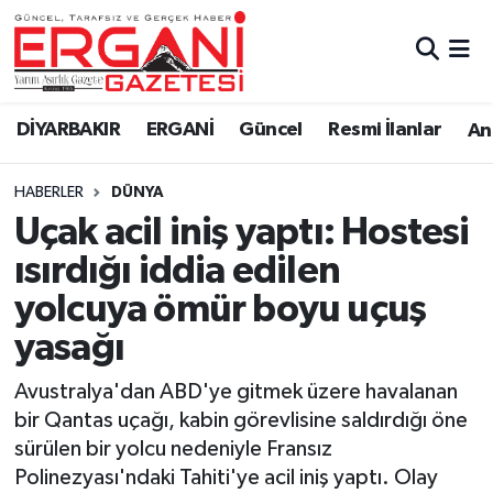
DİYARBAKIR
BİSMİL
Ergani Nöbetçi Eczaneler
DİYARBAKIR
ERGANİ
Güncel
Resmi İlanlar
Ana
BAĞLAR
ERGANİ
Ergani Hava Durumu
HABERLER
DÜNYA
Güncel
Ergani Trafik Yoğunluk Haritası
Uçak acil iniş yaptı: Hostesi
Eği̇ti̇m
Süper Lig Puan Durumu ve Fikstür
ısırdığı iddia edilen
yolcuya ömür boyu uçuş
Resmi İlanlar
Tüm Manşetler
yasağı
Sağlık
Son Dakika Haberleri
Avustralya'dan ABD'ye gitmek üzere havalanan
bir Qantas uçağı, kabin görevlisine saldırdığı öne
Si̇yaset
Haber Arşivi
sürülen bir yolcu nedeniyle Fransız
Polinezyası'ndaki Tahiti'ye acil iniş yaptı. Olay
Spor