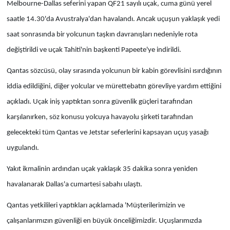
Melbourne-Dallas seferini yapan QF21 sayılı uçak, cuma günü yerel
saatle 14.30'da Avustralya'dan havalandı. Ancak uçuşun yaklaşık yedi
saat sonrasında bir yolcunun taşkın davranışları nedeniyle rota
değiştirildi ve uçak Tahiti'nin başkenti Papeete'ye indirildi.
Qantas sözcüsü, olay sırasında yolcunun bir kabin görevlisini ısırdığının
iddia edildiğini, diğer yolcular ve mürettebatın görevliye yardım ettiğini
açıkladı. Uçak iniş yaptıktan sonra güvenlik güçleri tarafından
karşılanırken, söz konusu yolcuya havayolu şirketi tarafından
gelecekteki tüm Qantas ve Jetstar seferlerini kapsayan uçuş yasağı
uygulandı.
Yakıt ikmalinin ardından uçak yaklaşık 35 dakika sonra yeniden
havalanarak Dallas'a cumartesi sabahı ulaştı.
Qantas yetkilileri yaptıkları açıklamada 'Müşterilerimizin ve
çalışanlarımızın güvenliği en büyük önceliğimizdir. Uçuşlarımızda