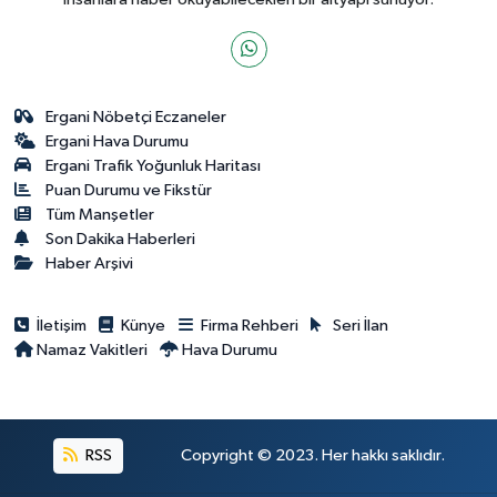
Ergani Nöbetçi Eczaneler
Ergani Hava Durumu
Ergani Trafik Yoğunluk Haritası
Puan Durumu ve Fikstür
Tüm Manşetler
Son Dakika Haberleri
Haber Arşivi
İletişim
Künye
Firma Rehberi
Seri İlan
Namaz Vakitleri
Hava Durumu
RSS
Copyright © 2023. Her hakkı saklıdır.