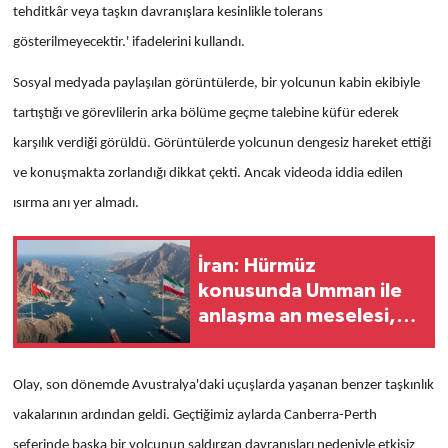
tehditkâr veya taşkın davranışlara kesinlikle tolerans
gösterilmeyecektir.' ifadelerini kullandı.
Sosyal medyada paylaşılan görüntülerde, bir yolcunun kabin ekibiyle
tartıştığı ve görevlilerin arka bölüme geçme talebine küfür ederek
karşılık verdiği görüldü. Görüntülerde yolcunun dengesiz hareket ettiği
ve konuşmakta zorlandığı dikkat çekti. Ancak videoda iddia edilen
ısırma anı yer almadı.
İran: Hürmüz
konusunda Umman ile
anlaşma an meselesi,
ABD görüşmelere dahil
olmaya çalışıyor
Olay, son dönemde Avustralya'daki uçuşlarda yaşanan benzer taşkınlık
vakalarının ardından geldi. Geçtiğimiz aylarda Canberra-Perth
seferinde başka bir yolcunun saldırgan davranışları nedeniyle etkisiz