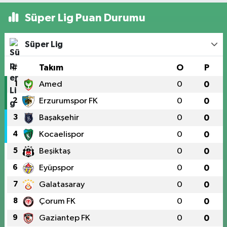
Süper Lig Puan Durumu
Süper Lig
#
Takım
O
P
1
Amed
0
0
2
Erzurumspor FK
0
0
3
Başakşehir
0
0
4
Kocaelispor
0
0
5
Beşiktaş
0
0
6
Eyüpspor
0
0
7
Galatasaray
0
0
8
Çorum FK
0
0
9
Gaziantep FK
0
0