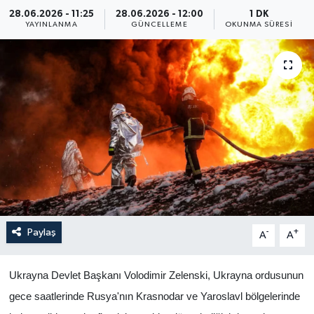
28.06.2026 - 11:25
28.06.2026 - 12:00
1 DK
Yaşam
YAYINLANMA
GÜNCELLEME
OKUNMA SÜRESI
Anali̇z
Bi̇li̇m & Teknoloji̇
Dünya
Eği̇ti̇m
Paylaş
-
+
A
A
Ukrayna Devlet Başkanı Volodimir Zelenski, Ukrayna ordusunun
gece saatlerinde Rusya'nın Krasnodar ve Yaroslavl bölgelerinde