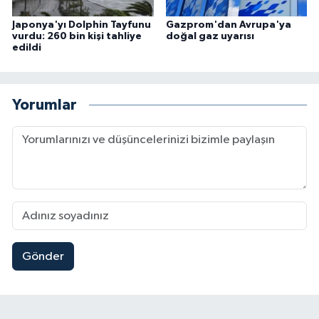
Japonya'yı Dolphin Tayfunu
Gazprom'dan Avrupa'ya
vurdu: 260 bin kişi tahliye
doğal gaz uyarısı
edildi
Yorumlar
Gönder