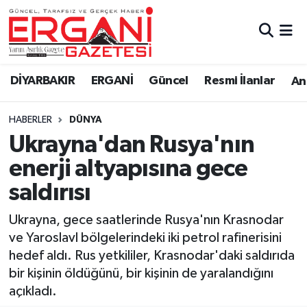
DİYARBAKIR
BİSMİL
Ergani Nöbetçi Eczaneler
DİYARBAKIR
ERGANİ
Güncel
Resmi İlanlar
Ana
BAĞLAR
ERGANİ
Ergani Hava Durumu
HABERLER
DÜNYA
Güncel
Ergani Trafik Yoğunluk Haritası
Ukrayna'dan Rusya'nın
Eği̇ti̇m
Süper Lig Puan Durumu ve Fikstür
enerji altyapısına gece
saldırısı
Resmi İlanlar
Tüm Manşetler
Ukrayna, gece saatlerinde Rusya'nın Krasnodar
Sağlık
Son Dakika Haberleri
ve Yaroslavl bölgelerindeki iki petrol rafinerisini
hedef aldı. Rus yetkililer, Krasnodar'daki saldırıda
Si̇yaset
Haber Arşivi
bir kişinin öldüğünü, bir kişinin de yaralandığını
açıkladı.
Spor