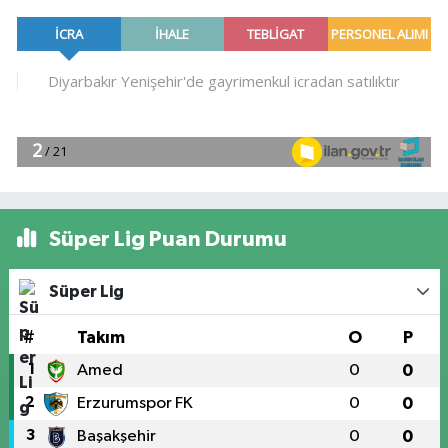
Süper Lig Puan Durumu
Süper Lig
#
Takım
O
P
1
Amed
0
0
2
Erzurumspor FK
0
0
3
Başakşehir
0
0