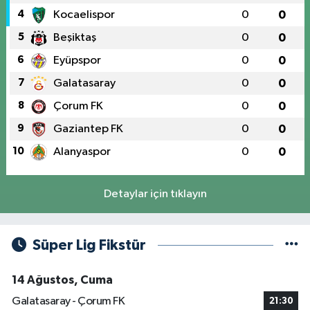
4
Kocaelispor
0
0
5
Beşiktaş
0
0
6
Eyüpspor
0
0
7
Galatasaray
0
0
8
Çorum FK
0
0
9
Gaziantep FK
0
0
10
Alanyaspor
0
0
Detaylar için tıklayın
Süper Lig Fikstür
14 Ağustos, Cuma
Galatasaray - Çorum FK
21:30