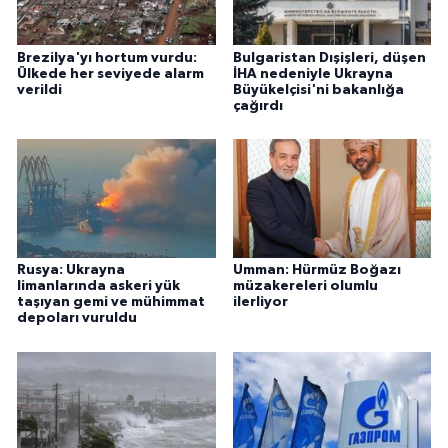
Brezilya'yı hortum vurdu:
Bulgaristan Dışişleri, düşen
Ülkede her seviyede alarm
İHA nedeniyle Ukrayna
verildi
Büyükelçisi'ni bakanlığa
çağırdı
Rusya: Ukrayna
Umman: Hürmüz Boğazı
limanlarında askeri yük
müzakereleri olumlu
taşıyan gemi ve mühimmat
ilerliyor
depoları vuruldu