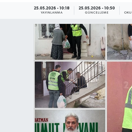
25.05.2026 - 10:18
25.05.2026 - 10:50
Yaşam
YAYINLANMA
GÜNCELLEME
OKU
Anali̇z
Bi̇li̇m & Teknoloji̇
Dünya
Eği̇ti̇m