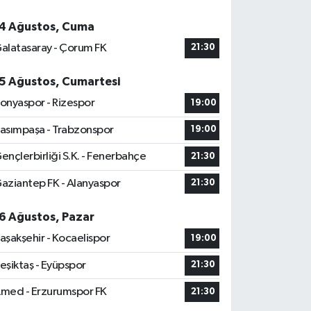
4 Ağustos, Cuma
alatasaray - Çorum FK
21:30
5 Ağustos, Cumartesi
onyaspor - Rizespor
19:00
asımpaşa - Trabzonspor
19:00
ençlerbirliği S.K. - Fenerbahçe
21:30
aziantep FK - Alanyaspor
21:30
6 Ağustos, Pazar
aşakşehir - Kocaelispor
19:00
eşiktaş - Eyüpspor
21:30
med - Erzurumspor FK
21:30