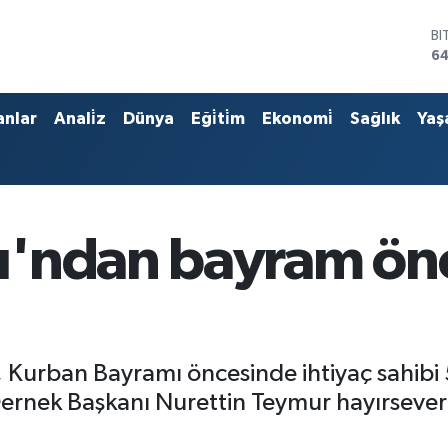
D
47
E
55
ST
anlar
Anali̇z
Dünya
Eği̇ti̇m
Ekonomi̇
Sağlık
Yaş
64
GR
6
Bİ
13
BI
ı'ndan bayram ön
64
urban Bayramı öncesinde ihtiyaç sahibi 500
 Dernek Başkanı Nurettin Teymur hayırsever