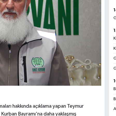
1
G
1
K
K
G
G
1
B
B
maları hakkında açıklama yapan Teymur
A
r Kurban Bayramı'na daha yaklaşmış