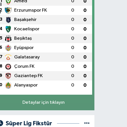
1
Amed
0
0
2
Erzurumspor FK
0
0
3
Başakşehir
0
0
4
Kocaelispor
0
0
5
Beşiktaş
0
0
6
Eyüpspor
0
0
7
Galatasaray
0
0
8
Çorum FK
0
0
9
Gaziantep FK
0
0
0
Alanyaspor
0
0
Detaylar için tıklayın
Süper Lig Fikstür