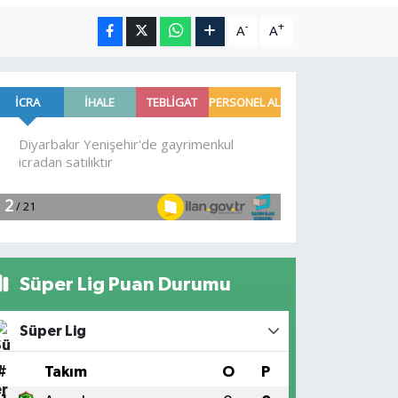
-
+
A
A
Süper Lig Puan Durumu
Süper Lig
#
Takım
O
P