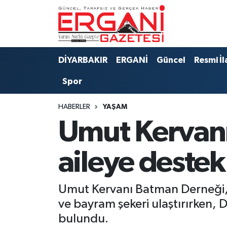
DİYARBAKIR
BİSMİL
Ergani Nöbetçi Eczaneler
DİYARBAKIR
ERGANİ
Güncel
Resmi İl
BAĞLAR
ERGANİ
Ergani Hava Durumu
Spor
Güncel
Ergani Trafik Yoğunluk Haritası
HABERLER
YAŞAM
Eği̇ti̇m
Süper Lig Puan Durumu ve Fikstür
Umut Kervan
Resmi İlanlar
Tüm Manşetler
aileye destek
Sağlık
Son Dakika Haberleri
Umut Kervanı Batman Derneği, K
Si̇yaset
Haber Arşivi
ve bayram şekeri ulaştırırken,
bulundu.
Spor