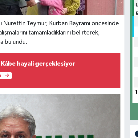
ı Nurettin Teymur, Kurban Bayramı öncesinde
alışmalarını tamamladıklarını belirterek,
da bulundu.
 Kâbe hayali gerçekleşiyor
e
1