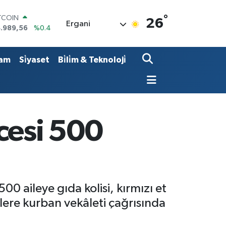
°
OLAR
26
Ergani
,7239
%0.01
URO
,1823
%-0.06
ERLİN
am
Si̇yaset
Bi̇li̇m & Teknoloji̇
,4329
%-0.02
AM ALTIN
664.02
%0.05
ST100
.779
%-14
TCOIN
cesi 500
.989,56
%0.4
 aileye gıda kolisi, kırmızı et
lere kurban vekâleti çağrısında