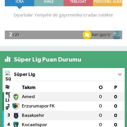
Süper Lig Puan Durumu
Süper Lig
#
Takım
O
P
1
Amed
0
0
2
Erzurumspor FK
0
0
3
Başakşehir
0
0
4
Kocaelispor
0
0