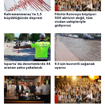
Kahramanmaraş'ta 3,5
Filistin Konvoyu büyüyor:
büyüklüğünde deprem
500 aktivist değil, tüm
vicdan sahipleriyle
gidiyoruz
Isparta'da denetimlerde 44
6 il için kuvvetli sağanak
aranan şahıs yakalandı
uyarısı