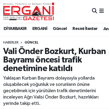
DİYARBAKIR
BİSMİL
Ergani Nöbetçi Eczaneler
DİYARBAKIR
ERGANİ
Güncel
Resmi İlanlar
Ana
BAĞLAR
ERGANİ
Ergani Hava Durumu
HABERLER
GÜNCEL
Güncel
Ergani Trafik Yoğunluk Haritası
Vali Önder Bozkurt, Kurban
Eği̇ti̇m
Süper Lig Puan Durumu ve Fikstür
Bayramı öncesi trafik
denetimine katıldı
Resmi İlanlar
Tüm Manşetler
Yaklaşan Kurban Bayramı dolayısıyla yollarda
Sağlık
Son Dakika Haberleri
oluşabilecek yoğunluk ve sorunların önüne
geçebilmek için yürütülen trafik denetimlerini
Si̇yaset
Haber Arşivi
inceleyen Ağrı Valisi Önder Bozkurt, hazırlıkları
yerinde takip etti.
Spor