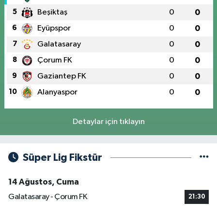
5
Beşiktaş
0
0
6
Eyüpspor
0
0
7
Galatasaray
0
0
8
Çorum FK
0
0
9
Gaziantep FK
0
0
10
Alanyaspor
0
0
Detaylar için tıklayın
Süper Lig Fikstür
14 Ağustos, Cuma
Galatasaray - Çorum FK
21:30