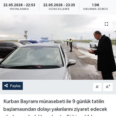
22.05.2026 - 22:53
22.05.2026 - 23:25
1 DK
Yaşam
YAYINLANMA
GÜNCELLEME
OKUNMA SÜRESI
Anali̇z
Bi̇li̇m & Teknoloji̇
Dünya
Eği̇ti̇m
Paylaş
-
+
A
A
Kurban Bayramı münasebeti ile 9 günlük tatilin
başlamasından dolayı yakınlarını ziyaret edecek