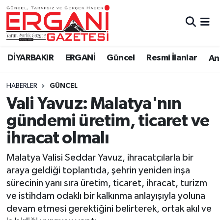
DİYARBAKIR
BİSMİL
Ergani Nöbetçi Eczaneler
DİYARBAKIR
ERGANİ
Güncel
Resmi İlanlar
Ana
BAĞLAR
ERGANİ
Ergani Hava Durumu
HABERLER
GÜNCEL
Güncel
Ergani Trafik Yoğunluk Haritası
Vali Yavuz: Malatya'nın
Eği̇ti̇m
Süper Lig Puan Durumu ve Fikstür
gündemi üretim, ticaret ve
ihracat olmalı
Resmi İlanlar
Tüm Manşetler
Malatya Valisi Seddar Yavuz, ihracatçılarla bir
Sağlık
Son Dakika Haberleri
araya geldiği toplantıda, şehrin yeniden inşa
sürecinin yanı sıra üretim, ticaret, ihracat, turizm
Si̇yaset
Haber Arşivi
ve istihdam odaklı bir kalkınma anlayışıyla yoluna
devam etmesi gerektiğini belirterek, ortak akıl ve
Spor