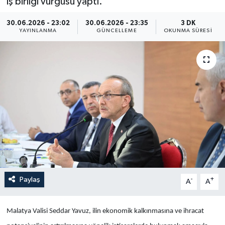
iş birliği vurgusu yaptı.
Yaşam
30.06.2026 - 23:02
30.06.2026 - 23:35
3 DK
YAYINLANMA
GÜNCELLEME
OKUNMA SÜRESI
Anali̇z
Bi̇li̇m & Teknoloji̇
Dünya
Eği̇ti̇m
Paylaş
-
+
A
A
Malatya Valisi Seddar Yavuz, ilin ekonomik kalkınmasına ve ihracat