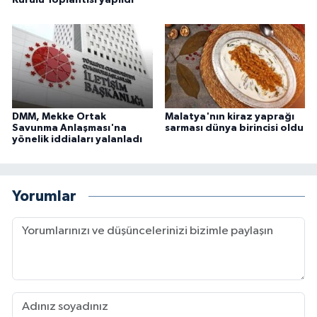
Kurulu Toplantısı yapıldı
DMM, Mekke Ortak
Malatya'nın kiraz yaprağı
Savunma Anlaşması'na
sarması dünya birincisi oldu
yönelik iddiaları yalanladı
Yorumlar