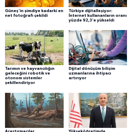
Güneş'in şimdiye kadarki en
Türkiye dijitalleşiyor:
net fotoğrafı çekildi
İnternet kullananların oranı
yüzde 92,3'e yükseldi
Tarımın ve hayvancılığın
Dijital dönüşüm bilişim
geleceğini robotik ve
uzmanlarına ihtiyacı
otonom sistemler
artırıyor
şekillendiriyor
Araştırmacılar
Yükseköğretimde