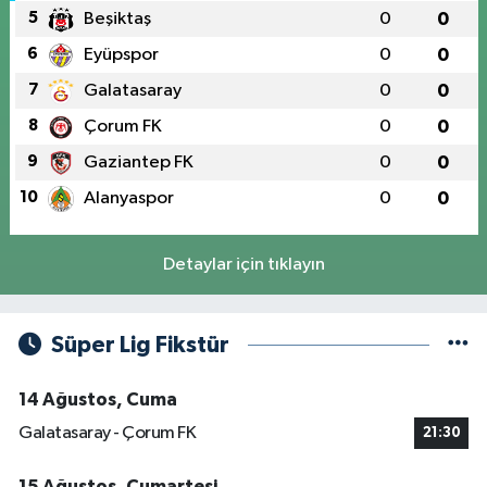
5
Beşiktaş
0
0
6
Eyüpspor
0
0
7
Galatasaray
0
0
8
Çorum FK
0
0
9
Gaziantep FK
0
0
10
Alanyaspor
0
0
Detaylar için tıklayın
Süper Lig Fikstür
14 Ağustos, Cuma
Galatasaray - Çorum FK
21:30
15 Ağustos, Cumartesi