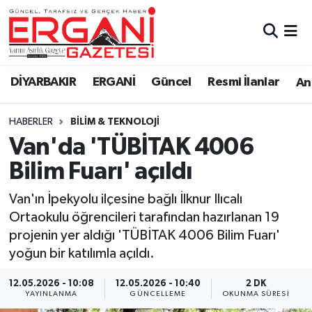
DİYARBAKIR
BİSMİL
Ergani Nöbetçi Eczaneler
DİYARBAKIR
ERGANİ
Güncel
Resmi İlanlar
Ana
BAĞLAR
ERGANİ
Ergani Hava Durumu
HABERLER
BİLİM & TEKNOLOJİ
Güncel
Ergani Trafik Yoğunluk Haritası
Van'da 'TÜBİTAK 4006
Eği̇ti̇m
Süper Lig Puan Durumu ve Fikstür
Bilim Fuarı' açıldı
Resmi İlanlar
Tüm Manşetler
Van'ın İpekyolu ilçesine bağlı İlknur Ilıcalı
Ortaokulu öğrencileri tarafından hazırlanan 19
Sağlık
Son Dakika Haberleri
projenin yer aldığı 'TÜBİTAK 4006 Bilim Fuarı'
yoğun bir katılımla açıldı.
Si̇yaset
Haber Arşivi
12.05.2026 - 10:08
12.05.2026 - 10:40
2 DK
YAYINLANMA
GÜNCELLEME
OKUNMA SÜRESI
Spor