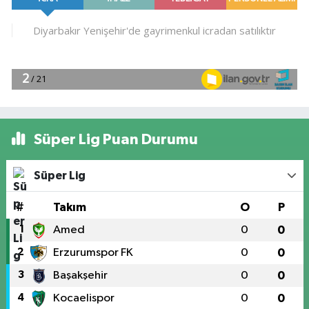
Süper Lig Puan Durumu
Süper Lig
#
Takım
O
P
1
Amed
0
0
2
Erzurumspor FK
0
0
3
Başakşehir
0
0
4
Kocaelispor
0
0