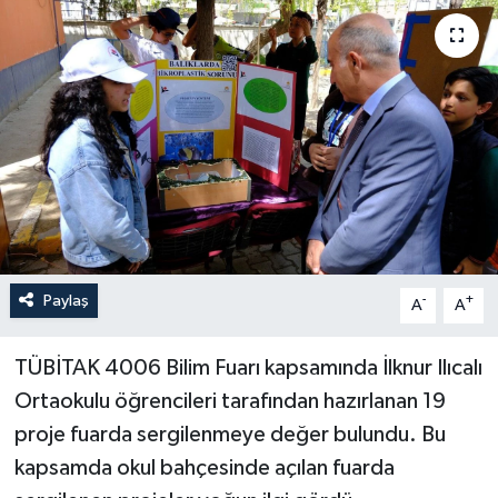
Yaşam
Anali̇z
Bi̇li̇m & Teknoloji̇
Dünya
Eği̇ti̇m
Paylaş
-
+
A
A
TÜBİTAK 4006 Bilim Fuarı kapsamında İlknur Ilıcalı
Ortaokulu öğrencileri tarafından hazırlanan 19
proje fuarda sergilenmeye değer bulundu. Bu
kapsamda okul bahçesinde açılan fuarda