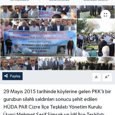
Yaşam
Anali̇z
Bi̇li̇m & Teknoloji̇
Dünya
Eği̇ti̇m
Paylaş
-
+
A
A
29 Mayıs 2015 tarihinde köylerine gelen PKK'lı bir
gurubun silahlı saldırıları sonucu şehit edilen
HÜDA PAR Cizre İlçe Teşkilatı Yönetim Kurulu
Üyesi Mehmet Şerif Şimşek ve İdil İlçe Teşkilatı