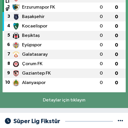
2
Erzurumspor FK
0
0
3
Başakşehir
0
0
4
Kocaelispor
0
0
5
Beşiktaş
0
0
6
Eyüpspor
0
0
7
Galatasaray
0
0
8
Çorum FK
0
0
9
Gaziantep FK
0
0
10
Alanyaspor
0
0
Detaylar için tıklayın
Süper Lig Fikstür