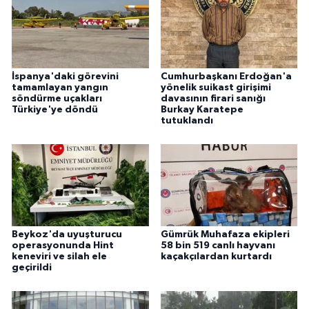
İspanya'daki görevini
Cumhurbaşkanı Erdoğan'a
tamamlayan yangın
yönelik suikast girişimi
söndürme uçakları
davasının firari sanığı
Türkiye'ye döndü
Burkay Karatepe
tutuklandı
Beykoz'da uyuşturucu
Gümrük Muhafaza ekipleri
operasyonunda Hint
58 bin 519 canlı hayvanı
keneviri ve silah ele
kaçakçılardan kurtardı
geçirildi