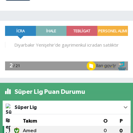
Süper Lig Puan Durumu
Süper Lig
#
Takım
O
P
1
Amed
0
0