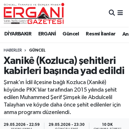
DİYARBAKIR
BİSMİL
Ergani Nöbetçi Eczaneler
DİYARBAKIR
ERGANİ
Güncel
Resmi İlanlar
Ana
BAĞLAR
ERGANİ
Ergani Hava Durumu
HABERLER
GÜNCEL
Güncel
Ergani Trafik Yoğunluk Haritası
Xanikê (Kozluca) şehitleri
Eği̇ti̇m
Süper Lig Puan Durumu ve Fikstür
kabirleri başında yad edildi
Resmi İlanlar
Tüm Manşetler
Şırnak'ın İdil ilçesine bağlı Kozluca (Xanikê)
köyünde PKK'lılar tarafından 2015 yılında şehit
Sağlık
Son Dakika Haberleri
edilen Muhammed Şerif Şimşek ile Abdulcelil
Talayhan ve köyde daha önce şehit edilenler için
Si̇yaset
Haber Arşivi
anma programı düzenlendi.
Spor
29.05.2026 - 22:59
29.05.2026 - 23:30
10 DK
YAYINLANMA
GÜNCELLEME
OKUNMA SÜRESI