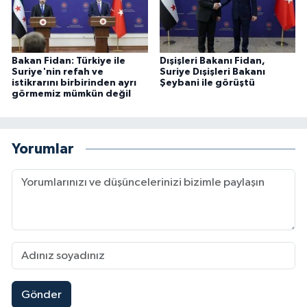
Bakan Fidan: Türkiye ile
Dışişleri Bakanı Fidan,
Suriye'nin refah ve
Suriye Dışişleri Bakanı
istikrarını birbirinden ayrı
Şeybani ile görüştü
görmemiz mümkün değil
Yorumlar
Gönder