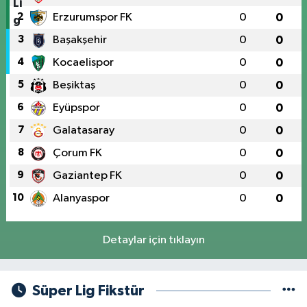
2
Erzurumspor FK
0
0
3
Başakşehir
0
0
4
Kocaelispor
0
0
5
Beşiktaş
0
0
6
Eyüpspor
0
0
7
Galatasaray
0
0
8
Çorum FK
0
0
9
Gaziantep FK
0
0
10
Alanyaspor
0
0
Detaylar için tıklayın
Süper Lig Fikstür