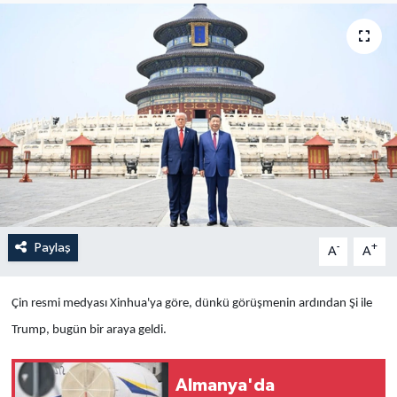
Yaşam
Anali̇z
Bi̇li̇m & Teknoloji̇
Dünya
Eği̇ti̇m
Paylaş
-
+
A
A
Çin resmi medyası Xinhua'ya göre, dünkü görüşmenin ardından Şi ile
Trump, bugün bir araya geldi.
Almanya'da