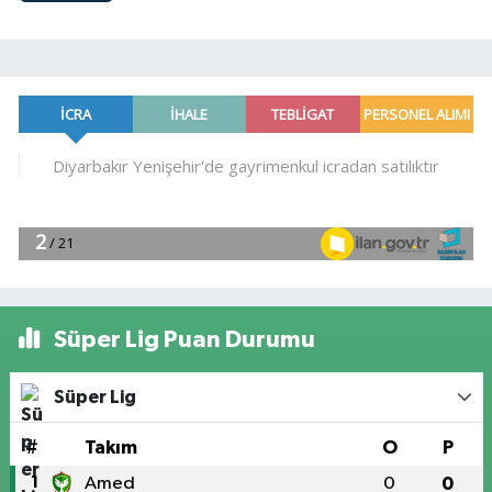
Süper Lig Puan Durumu
Süper Lig
#
Takım
O
P
1
Amed
0
0