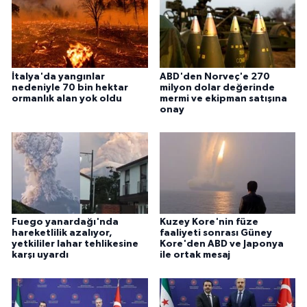
İtalya'da yangınlar
ABD'den Norveç'e 270
nedeniyle 70 bin hektar
milyon dolar değerinde
ormanlık alan yok oldu
mermi ve ekipman satışına
onay
Fuego yanardağı'nda
Kuzey Kore'nin füze
hareketlilik azalıyor,
faaliyeti sonrası Güney
yetkililer lahar tehlikesine
Kore'den ABD ve Japonya
karşı uyardı
ile ortak mesaj