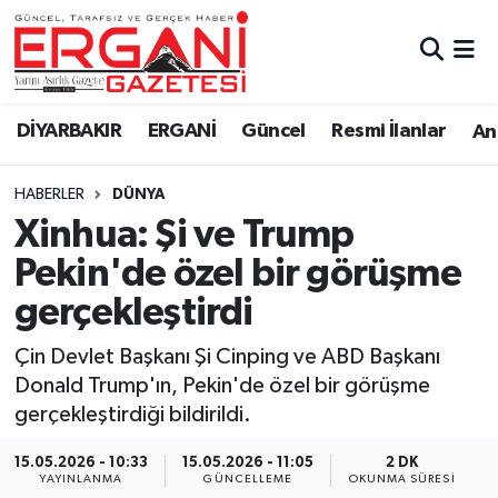
DİYARBAKIR
BİSMİL
Ergani Nöbetçi Eczaneler
DİYARBAKIR
ERGANİ
Güncel
Resmi İlanlar
Ana
BAĞLAR
ERGANİ
Ergani Hava Durumu
HABERLER
DÜNYA
Güncel
Ergani Trafik Yoğunluk Haritası
Xinhua: Şi ve Trump
Eği̇ti̇m
Süper Lig Puan Durumu ve Fikstür
Pekin'de özel bir görüşme
gerçekleştirdi
Resmi İlanlar
Tüm Manşetler
Çin Devlet Başkanı Şi Cinping ve ABD Başkanı
Sağlık
Son Dakika Haberleri
Donald Trump'ın, Pekin'de özel bir görüşme
gerçekleştirdiği bildirildi.
Si̇yaset
Haber Arşivi
15.05.2026 - 10:33
15.05.2026 - 11:05
2 DK
Spor
YAYINLANMA
GÜNCELLEME
OKUNMA SÜRESI