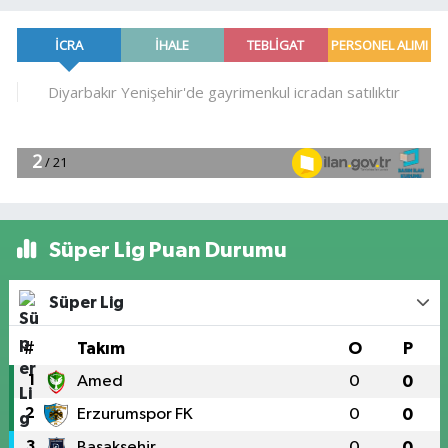
Süper Lig Puan Durumu
Süper Lig
#
Takım
O
P
1
Amed
0
0
2
Erzurumspor FK
0
0
3
Başakşehir
0
0