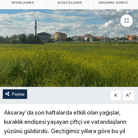
YAYINLANMA
GÜNCELLEME
OKUNMA SÜRESI
Yaşam
Anali̇z
Bi̇li̇m & Teknoloji̇
Dünya
Eği̇ti̇m
Paylaş
-
+
A
A
Aksaray'da son haftalarda etkili olan yağışlar,
kuraklık endişesi yaşayan çiftçi ve vatandaşların
yüzünü güldürdü. Geçtiğimiz yıllara göre bu yıl