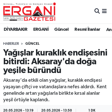
DİYARBAKIR
BİSMİL
Ergani Nöbetçi Eczaneler
DİYARBAKIR
ERGANİ
Güncel
Resmi İlanlar
Ana
BAĞLAR
ERGANİ
Ergani Hava Durumu
HABERLER
GÜNCEL
Güncel
Ergani Trafik Yoğunluk Haritası
Yağışlar kuraklık endişesini
Eği̇ti̇m
Süper Lig Puan Durumu ve Fikstür
bitirdi: Aksaray'da doğa
yeşile büründü
Resmi İlanlar
Tüm Manşetler
Aksaray'da etkili olan yağışlar, kuraklık endişesi
Sağlık
Son Dakika Haberleri
yaşayan çiftçi ve vatandaşlara nefes aldırdı. Kent
genelinde artan yağışlarla birlikte kırsal alanlar
Si̇yaset
Haber Arşivi
yeşil örtüyle kaplandı.
Spor
20.05.2026 - 13:19
20.05.2026 - 13:50
1 DK