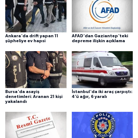
Ankara'da drift yapan 11
AFAD'dan Gaziantep'teki
şüpheliye ev hapsi
depreme ilişkin açıklama
Bursa'da asayiş
İstanbul'da iki araç çarpıştı:
denetimleri: Aranan 21 kişi
4'ü ağır, 6 yaralı
yakalandı