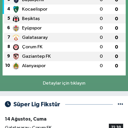
4
Kocaelispor
0
0
5
Beşiktaş
0
0
6
Eyüpspor
0
0
7
Galatasaray
0
0
8
Çorum FK
0
0
9
Gaziantep FK
0
0
10
Alanyaspor
0
0
Detaylar için tıklayın
Süper Lig Fikstür
14 Ağustos, Cuma
Galatasaray - Çorum FK
21:30