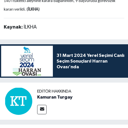
140'ı tüketici aleyhine karara bağlanırken, 9 başvuruda görevsizlik
kararı verildi.
(İLKHA)
Kaynak:
İLKHA
31 Mart 2024 Yerel Seçimi Canlı
Seçim Sonuçları! Harran
Ovası'nda
EDITÖR HAKKINDA
Kamuran Turgay