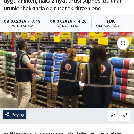
uygulanırken, haksız fiyat artışı şüphesi bulunan
ürünler hakkında da tutanak düzenlendi.
Yaşam
08.07.2026 - 13:48
08.07.2026 - 14:20
1 DK
Anali̇z
YAYINLANMA
GÜNCELLEME
OKUNMA SÜRESI
Bi̇li̇m & Teknoloji̇
Dünya
Eği̇ti̇m
Paylaş
-
+
A
A
Valilikten yapılan açıklamaya göre, vatandaşların ekonomik refahını