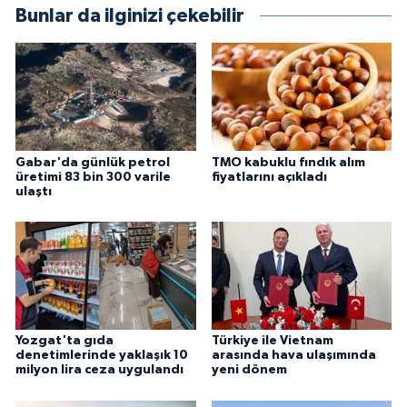
Bunlar da ilginizi çekebilir
Gabar'da günlük petrol
TMO kabuklu fındık alım
üretimi 83 bin 300 varile
fiyatlarını açıkladı
ulaştı
Yozgat'ta gıda
Türkiye ile Vietnam
denetimlerinde yaklaşık 10
arasında hava ulaşımında
milyon lira ceza uygulandı
yeni dönem