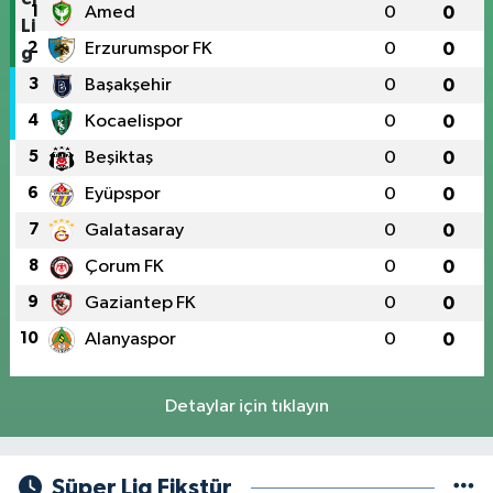
1
Amed
0
0
2
Erzurumspor FK
0
0
3
Başakşehir
0
0
4
Kocaelispor
0
0
5
Beşiktaş
0
0
6
Eyüpspor
0
0
7
Galatasaray
0
0
8
Çorum FK
0
0
9
Gaziantep FK
0
0
10
Alanyaspor
0
0
Detaylar için tıklayın
Süper Lig Fikstür