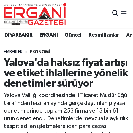
DİYARBAKIR
BİSMİL
Ergani Nöbetçi Eczaneler
DİYARBAKIR
ERGANİ
Güncel
Resmi İlanlar
Ana
BAĞLAR
ERGANİ
Ergani Hava Durumu
HABERLER
EKONOMİ
Güncel
Ergani Trafik Yoğunluk Haritası
Yalova'da haksız fiyat artışı
Eği̇ti̇m
Süper Lig Puan Durumu ve Fikstür
ve etiket ihlallerine yönelik
denetimler sürüyor
Resmi İlanlar
Tüm Manşetler
Yalova Valiliği koordinesinde İl Ticaret Müdürlüğü
Sağlık
Son Dakika Haberleri
tarafından haziran ayında gerçekleştirilen piyasa
denetimlerinde toplam 253 firma ve 13 bin 61
Si̇yaset
Haber Arşivi
ürün denetlendi. Denetimlerde mevzuata aykırılık
tespit edilen işletmelere idari para cezası
Spor