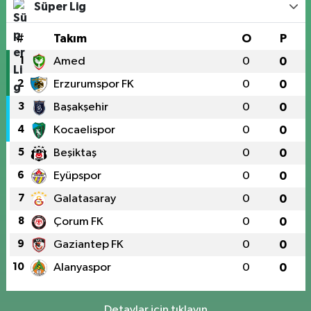
Süper Lig
#
Takım
O
P
1
Amed
0
0
2
Erzurumspor FK
0
0
3
Başakşehir
0
0
4
Kocaelispor
0
0
5
Beşiktaş
0
0
6
Eyüpspor
0
0
7
Galatasaray
0
0
8
Çorum FK
0
0
9
Gaziantep FK
0
0
10
Alanyaspor
0
0
Detaylar için tıklayın