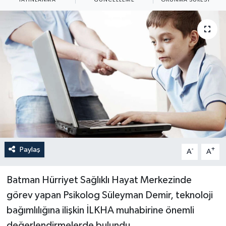
Yaşam
Anali̇z
Bi̇li̇m & Teknoloji̇
Dünya
Eği̇ti̇m
Paylaş
-
+
A
A
Batman Hürriyet Sağlıklı Hayat Merkezinde
görev yapan Psikolog Süleyman Demir, teknoloji
bağımlılığına ilişkin İLKHA muhabirine önemli
değerlendirmelerde bulundu.