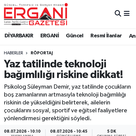
DİYARBAKIR
BİSMİL
Ergani Nöbetçi Eczaneler
DİYARBAKIR
ERGANİ
Güncel
Resmi İlanlar
Ana
BAĞLAR
ERGANİ
Ergani Hava Durumu
HABERLER
RÖPORTAJ
Güncel
Ergani Trafik Yoğunluk Haritası
Yaz tatilinde teknoloji
Eği̇ti̇m
Süper Lig Puan Durumu ve Fikstür
bağımlılığı riskine dikkat!
Resmi İlanlar
Tüm Manşetler
Psikolog Süleyman Demir, yaz tatilinde çocukların
boş zamanlarının artmasıyla teknoloji bağımlılığı
Sağlık
Son Dakika Haberleri
riskinin de yükseldiğini belirterek, ailelerin
çocuklarını sosyal, sportif ve eğitsel faaliyetlere
Si̇yaset
Haber Arşivi
yönlendirmesi gerektiğini söyledi.
Spor
08.07.2026 - 10:10
08.07.2026 - 10:45
5 DK
YAYINLANMA
GÜNCELLEME
OKUNMA SÜRESI