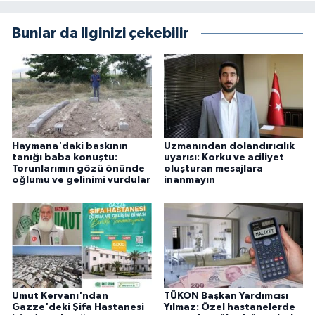
Bunlar da ilginizi çekebilir
Haymana'daki baskının
Uzmanından dolandırıcılık
tanığı baba konuştu:
uyarısı: Korku ve aciliyet
Torunlarımın gözü önünde
oluşturan mesajlara
oğlumu ve gelinimi vurdular
inanmayın
Umut Kervanı'ndan
TÜKON Başkan Yardımcısı
Gazze'deki Şifa Hastanesi
Yılmaz: Özel hastanelerde