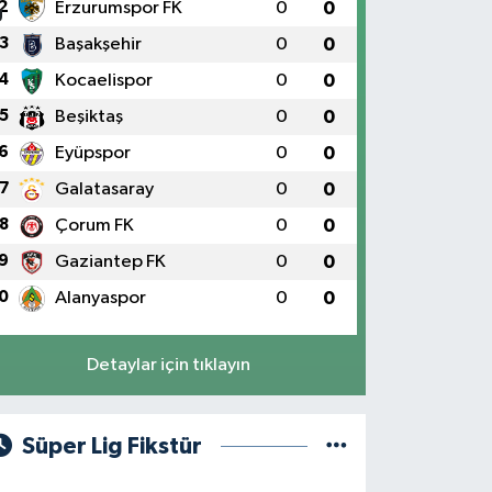
2
Erzurumspor FK
0
0
3
Başakşehir
0
0
4
Kocaelispor
0
0
5
Beşiktaş
0
0
6
Eyüpspor
0
0
7
Galatasaray
0
0
8
Çorum FK
0
0
9
Gaziantep FK
0
0
0
Alanyaspor
0
0
Detaylar için tıklayın
Süper Lig Fikstür