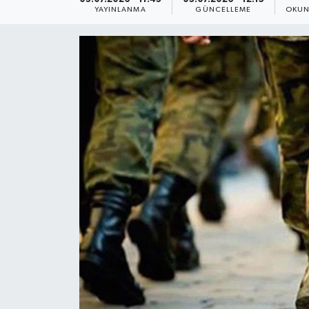
YAYINLANMA
GÜNCELLEME
OKUN
Yaşam
Anali̇z
Bi̇li̇m & Teknoloji̇
Dünya
Eği̇ti̇m