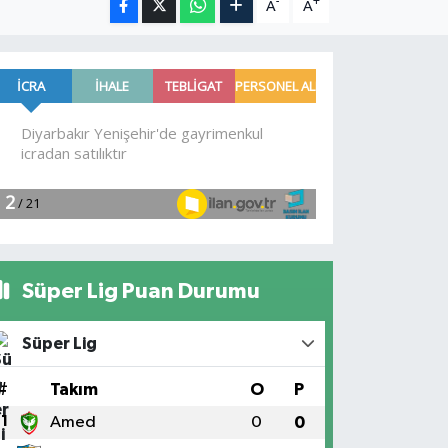
-
+
A
A
Süper Lig Puan Durumu
Süper Lig
#
Takım
O
P
1
Amed
0
0