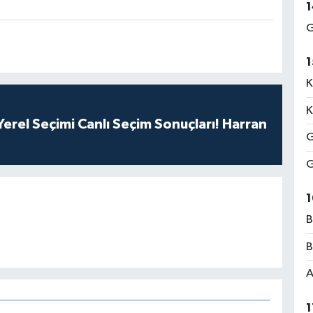
1
G
1
K
K
erel Seçimi Canlı Seçim Sonuçları! Harran
G
G
1
B
B
A
1