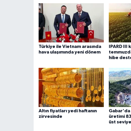
Türkiye ile Vietnam arasında
IPARD III
hava ulaşımında yeni dönem
temmuzda 
hibe dest
Altın fiyatları yedi haftanın
Gabar'da 
zirvesinde
üretimi 83
üst seviye