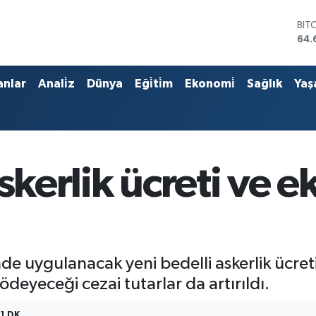
BIT
64.
DO
47,
EU
anlar
Anali̇z
Dünya
Eği̇ti̇m
Ekonomi̇
Sağlık
Yaş
55,
STE
64,
GRA
651
BİS
askerlik ücreti ve 
13.
uygulanacak yeni bedelli askerlik ücreti 
deyeceği cezai tutarlar da artırıldı.
1 DK