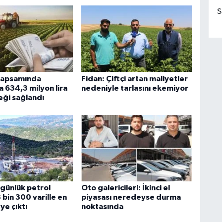
S
 kapsamında
Fidan: Çiftçi artan maliyetler
634,3 milyon lira
nedeniyle tarlasını ekemiyor
eği sağlandı
günlük petrol
Oto galericileri: İkinci el
 bin 300 varille en
piyasası neredeyse durma
ye çıktı
noktasında