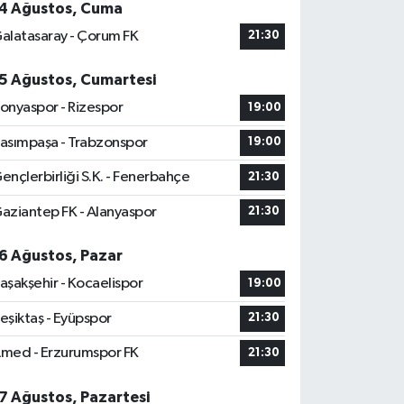
4 Ağustos, Cuma
alatasaray - Çorum FK
21:30
5 Ağustos, Cumartesi
onyaspor - Rizespor
19:00
asımpaşa - Trabzonspor
19:00
ençlerbirliği S.K. - Fenerbahçe
21:30
aziantep FK - Alanyaspor
21:30
6 Ağustos, Pazar
aşakşehir - Kocaelispor
19:00
eşiktaş - Eyüpspor
21:30
med - Erzurumspor FK
21:30
7 Ağustos, Pazartesi