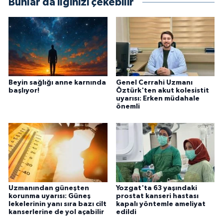
Bunlar da ilginizi çekebilir
Beyin sağlığı anne karnında
Genel Cerrahi Uzmanı
başlıyor!
Öztürk'ten akut kolesistit
uyarısı: Erken müdahale
önemli
Uzmanından güneşten
Yozgat'ta 63 yaşındaki
korunma uyarısı: Güneş
prostat kanseri hastası
lekelerinin yanı sıra bazı cilt
kapalı yöntemle ameliyat
kanserlerine de yol açabilir
edildi