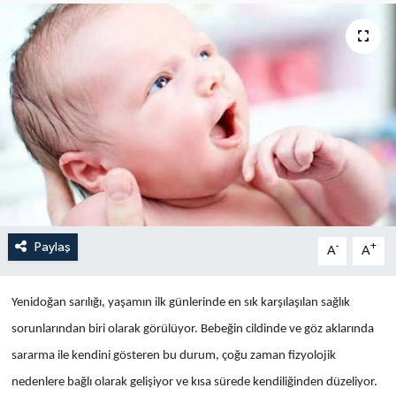
Yaşam
Anali̇z
Bi̇li̇m & Teknoloji̇
Dünya
Eği̇ti̇m
Paylaş
-
+
A
A
Yenidoğan sarılığı, yaşamın ilk günlerinde en sık karşılaşılan sağlık
sorunlarından biri olarak görülüyor. Bebeğin cildinde ve göz aklarında
sararma ile kendini gösteren bu durum, çoğu zaman fizyolojik
nedenlere bağlı olarak gelişiyor ve kısa sürede kendiliğinden düzeliyor.