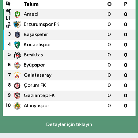
#
Takım
O
P
1
Amed
0
0
2
Erzurumspor FK
0
0
3
Başakşehir
0
0
4
Kocaelispor
0
0
5
Beşiktaş
0
0
6
Eyüpspor
0
0
7
Galatasaray
0
0
8
Çorum FK
0
0
9
Gaziantep FK
0
0
10
Alanyaspor
0
0
Detaylar için tıklayın