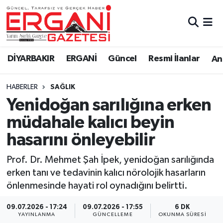
DİYARBAKIR
BİSMİL
Ergani Nöbetçi Eczaneler
DİYARBAKIR
ERGANİ
Güncel
Resmi İlanlar
Ana
BAĞLAR
ERGANİ
Ergani Hava Durumu
HABERLER
SAĞLIK
Güncel
Ergani Trafik Yoğunluk Haritası
Yenidoğan sarılığına erken
Eği̇ti̇m
Süper Lig Puan Durumu ve Fikstür
müdahale kalıcı beyin
hasarını önleyebilir
Resmi İlanlar
Tüm Manşetler
Prof. Dr. Mehmet Şah İpek, yenidoğan sarılığında
Sağlık
Son Dakika Haberleri
erken tanı ve tedavinin kalıcı nörolojik hasarların
önlenmesinde hayati rol oynadığını belirtti.
Si̇yaset
Haber Arşivi
09.07.2026 - 17:24
09.07.2026 - 17:55
6 DK
Spor
YAYINLANMA
GÜNCELLEME
OKUNMA SÜRESI