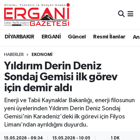
DİYARBAKIR
BİSMİL
Ergani Nöbetçi Eczaneler
DİYARBAKIR
ERGANİ
Güncel
Resmi İlanlar
Ana
BAĞLAR
ERGANİ
Ergani Hava Durumu
HABERLER
EKONOMİ
Güncel
Ergani Trafik Yoğunluk Haritası
Yıldırım Derin Deniz
Eği̇ti̇m
Süper Lig Puan Durumu ve Fikstür
Sondaj Gemisi ilk görev
için demir aldı
Resmi İlanlar
Tüm Manşetler
Enerji ve Tabii Kaynaklar Bakanlığı, enerji filosunun
Sağlık
Son Dakika Haberleri
yeni üyelerinden Yıldırım Derin Deniz Sondaj
Gemisi'nin Karadeniz'deki ilk görevi için Filyos
Si̇yaset
Haber Arşivi
Limanı'ndan ayrıldığını duyurdu.
Spor
15.05.2026 - 09:34
15.05.2026 - 10:05
1 DK