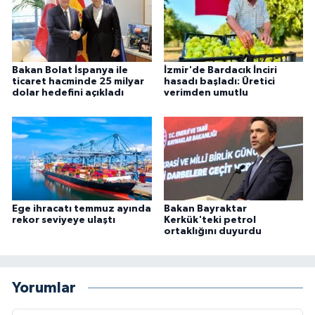
Bakan Bolat İspanya ile
İzmir'de Bardacık İnciri
ticaret hacminde 25 milyar
hasadı başladı: Üretici
dolar hedefini açıkladı
verimden umutlu
Ege ihracatı temmuz ayında
Bakan Bayraktar
rekor seviyeye ulaştı
Kerkük'teki petrol
ortaklığını duyurdu
Yorumlar