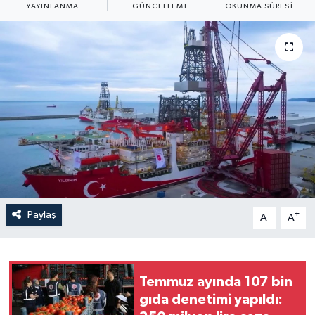
YAYINLANMA
GÜNCELLEME
OKUNMA SÜRESI
Yaşam
Anali̇z
Bi̇li̇m & Teknoloji̇
Dünya
Eği̇ti̇m
Paylaş
-
+
A
A
Temmuz ayında 107 bin
gıda denetimi yapıldı: