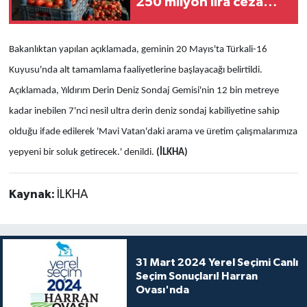
250 milyon lira ceza
kesildi
Bakanlıktan yapılan açıklamada, geminin 20 Mayıs'ta Türkali-16
Kuyusu'nda alt tamamlama faaliyetlerine başlayacağı belirtildi.
Açıklamada, Yıldırım Derin Deniz Sondaj Gemisi'nin 12 bin metreye
kadar inebilen 7'nci nesil ultra derin deniz sondaj kabiliyetine sahip
olduğu ifade edilerek 'Mavi Vatan'daki arama ve üretim çalışmalarımıza
yepyeni bir soluk getirecek.' denildi.
(İLKHA)
Kaynak:
İLKHA
31 Mart 2024 Yerel Seçimi Canlı
Seçim Sonuçları! Harran
Ovası'nda