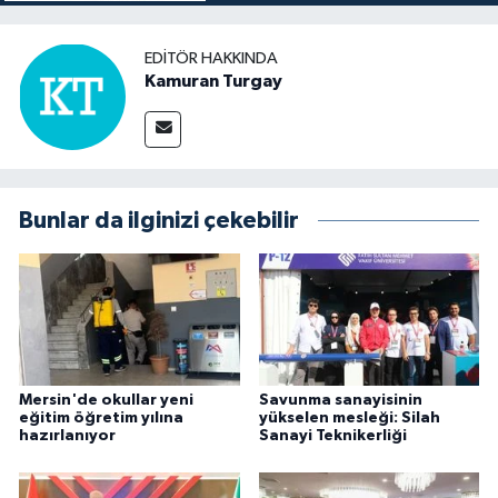
EDITÖR HAKKINDA
Kamuran Turgay
Bunlar da ilginizi çekebilir
Mersin'de okullar yeni
Savunma sanayisinin
eğitim öğretim yılına
yükselen mesleği: Silah
hazırlanıyor
Sanayi Teknikerliği