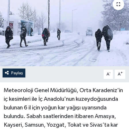
Yaşam
Anali̇z
Bi̇li̇m & Teknoloji̇
Dünya
Eği̇ti̇m
Paylaş
-
+
A
A
Meteoroloji Genel Müdürlüğü, Orta Karadeniz'in
iç kesimleri ile İç Anadolu'nun kuzeydoğusunda
bulunan 6 il için yoğun kar yağışı uyarısında
bulundu. Sabah saatlerinden itibaren Amasya,
Kayseri, Samsun, Yozgat, Tokat ve Sivas’ta kar