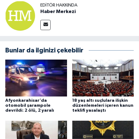
EDITÖR HAKKINDA
Haber Merkezi
Bunlar da ilginizi çekebilir
Afyonkarahisar'da
18 yaş altı suçlulara ilişkin
otomobil şarampole
düzenlemeleri içeren kanun
devrildi: 2 ölü, 2 yaralı
teklifi yasalaştı