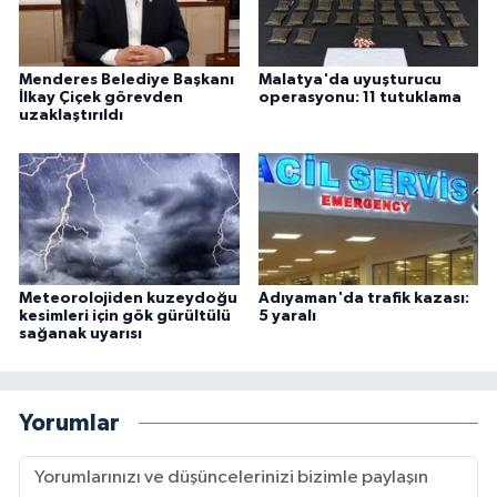
Menderes Belediye Başkanı
Malatya'da uyuşturucu
İlkay Çiçek görevden
operasyonu: 11 tutuklama
uzaklaştırıldı
Meteorolojiden kuzeydoğu
Adıyaman'da trafik kazası:
kesimleri için gök gürültülü
5 yaralı
sağanak uyarısı
Yorumlar