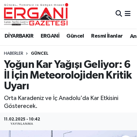
DİYARBAKIR
BİSMİL
Ergani Nöbetçi Eczaneler
DİYARBAKIR
ERGANİ
Güncel
Resmi İlanlar
Ana
BAĞLAR
ERGANİ
Ergani Hava Durumu
HABERLER
GÜNCEL
Güncel
Ergani Trafik Yoğunluk Haritası
Yoğun Kar Yağışı Geliyor: 6
Eği̇ti̇m
Süper Lig Puan Durumu ve Fikstür
İl İçin Meteorolojiden Kritik
Uyarı
Resmi İlanlar
Tüm Manşetler
Orta Karadeniz ve İç Anadolu'da Kar Etkisini
Sağlık
Son Dakika Haberleri
Gösterecek.
Si̇yaset
Haber Arşivi
11.02.2025 - 10:42
YAYINLANMA
Spor