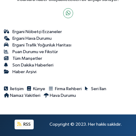
Ergani Nöbetçi Eczaneler
Ergani Hava Durumu
Ergani Trafik Yoğunluk Haritası
Puan Durumu ve Fikstür
Tüm Manşetler
Son Dakika Haberleri
Haber Arşivi
İletişim
Künye
Firma Rehberi
Seri İlan
Namaz Vakitleri
Hava Durumu
RSS
Copyright © 2023. Her hakkı saklıdır.