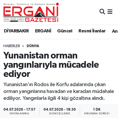
DİYARBAKIR
BİSMİL
Ergani Nöbetçi Eczaneler
DİYARBAKIR
ERGANİ
Güncel
Resmi İlanlar
Ana
BAĞLAR
ERGANİ
Ergani Hava Durumu
HABERLER
DÜNYA
Güncel
Ergani Trafik Yoğunluk Haritası
Yunanistan orman
Eği̇ti̇m
Süper Lig Puan Durumu ve Fikstür
yangınlarıyla mücadele
ediyor
Resmi İlanlar
Tüm Manşetler
Yunanistan'ın Rodos ile Korfu adalarında çıkan
Sağlık
Son Dakika Haberleri
orman yangınlarına havadan ve karadan müdahale
ediliyor. Yangınlarla ilgili 4 kişi gözaltına alındı.
Si̇yaset
Haber Arşivi
04.07.2026 - 17:57
04.07.2026 - 18:30
1 DK
Spor
YAYINLANMA
GÜNCELLEME
OKUNMA SÜRESI