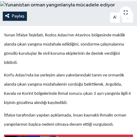
Yaşam
Paylaş
-
+
A
A
Anali̇z
Yunan İtfaiye Teşkilatı, Rodos Adası'nın Ataviros bölgesinde makilik
Bi̇li̇m & Teknoloji̇
alanda çıkan yangına müdahale edildiğini, söndürme çalışmalarına
gönüllü kuruluşlar ile sivil koruma ekiplerinin de destek verdiğini
Dünya
bildirdi.
Eği̇ti̇m
Korfu Adası'nda ise yerleşim alanı yakınlarındaki tarım ve ormanlık
alanda çıkan yangına müdahalenin sürdüğü belirtilerek, Argolida,
Kavala ve Korint bölgelerinde ihmal sonucu çıkan 3 ayrı yangınla ilgili 4
kişinin gözaltına alındığı kaydedildi.
İtfaiye tarafından yapılan açıklamada, insan kaynaklı ihmalin orman
yangınlarının başlıca nedeni olmaya devam ettiği vurgulandı.