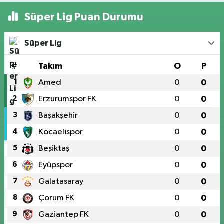
Süper Lig Puan Durumu
Süper Lig
#
Takım
O
P
1
Amed
0
0
2
Erzurumspor FK
0
0
3
Başakşehir
0
0
4
Kocaelispor
0
0
5
Beşiktaş
0
0
6
Eyüpspor
0
0
7
Galatasaray
0
0
8
Çorum FK
0
0
9
Gaziantep FK
0
0