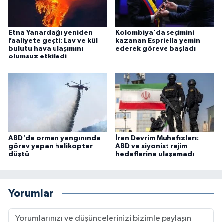
Etna Yanardağı yeniden
Kolombiya'da seçimini
faaliyete geçti: Lav ve kül
kazanan Espriella yemin
bulutu hava ulaşımını
ederek göreve başladı
olumsuz etkiledi
ABD'de orman yangınında
İran Devrim Muhafızları:
görev yapan helikopter
ABD ve siyonist rejim
düştü
hedeflerine ulaşamadı
Yorumlar