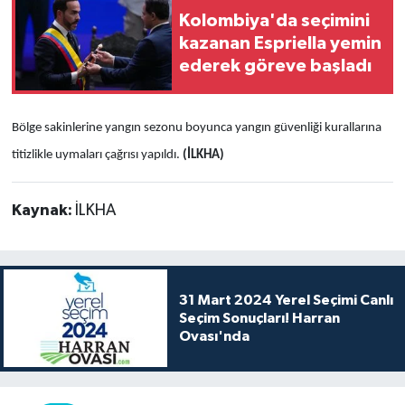
Kolombiya'da seçimini
kazanan Espriella yemin
ederek göreve başladı
Bölge sakinlerine yangın sezonu boyunca yangın güvenliği kurallarına
titizlikle uymaları çağrısı yapıldı.
(İLKHA)
Kaynak:
İLKHA
31 Mart 2024 Yerel Seçimi Canlı
Seçim Sonuçları! Harran
Ovası'nda