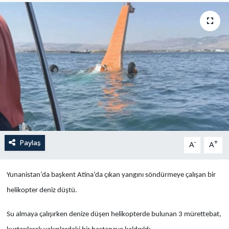
Yaşam
Anali̇z
Bi̇li̇m & Teknoloji̇
Dünya
Eği̇ti̇m
Paylaş
-
+
A
A
Yunanistan’da başkent Atina’da çıkan yangını söndürmeye çalışan bir
helikopter deniz düştü.
Su almaya çalışırken denize düşen helikopterde bulunan 3 mürettebat,