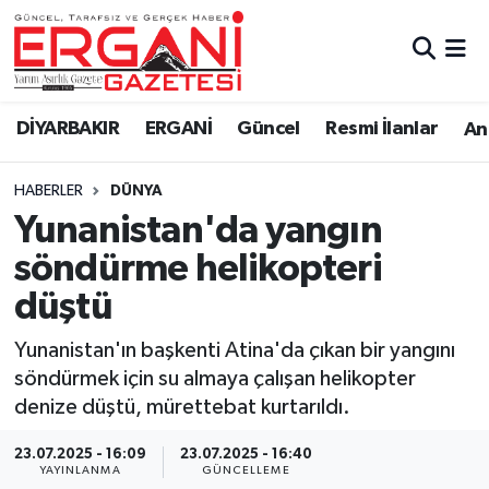
DİYARBAKIR
BİSMİL
Ergani Nöbetçi Eczaneler
DİYARBAKIR
ERGANİ
Güncel
Resmi İlanlar
Ana
BAĞLAR
ERGANİ
Ergani Hava Durumu
HABERLER
DÜNYA
Güncel
Ergani Trafik Yoğunluk Haritası
Yunanistan'da yangın
Eği̇ti̇m
Süper Lig Puan Durumu ve Fikstür
söndürme helikopteri
düştü
Resmi İlanlar
Tüm Manşetler
Yunanistan'ın başkenti Atina'da çıkan bir yangını
Sağlık
Son Dakika Haberleri
söndürmek için su almaya çalışan helikopter
denize düştü, mürettebat kurtarıldı.
Si̇yaset
Haber Arşivi
23.07.2025 - 16:09
23.07.2025 - 16:40
Spor
YAYINLANMA
GÜNCELLEME