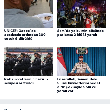
UNICEF: Gazze'de
Şam'da yolcu minibüsünde
ateşkesin ardından 300
patlama: 2 ölü 13 yaralı
çocuk öldürüldü
Irak kuvvetlerinin hazırlık
Ensarullah, Yemen'deki
seviyesi arttırıldı
Suudi kuvvetlerini hedef
aldı: Çok sayıda ölü ve
yaralı var