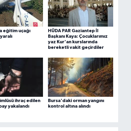
a eğitim uçağı
HÜDA PAR Gaziantep İl
 yaralı
Başkanı Kaya: Çocuklarımız
yaz Kur'an kurslarında
bereketli vakit geçirdiler
mlüsü ihraç edilen
Bursa'daki orman yangını
lbay yakalandı
kontrol altına alındı