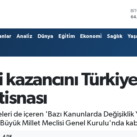
BI
64
DO
47
EU
anlar
Anali̇z
Dünya
Eği̇ti̇m
Ekonomi̇
Sağlık
Yaş
55
ST
64
GR
65
Bİ
i kazancını Türkiy
13
tisnası
meleri de içeren 'Bazı Kanunlarda Değişikl
e Büyük Millet Meclisi Genel Kurulu'nda kab
4 DK