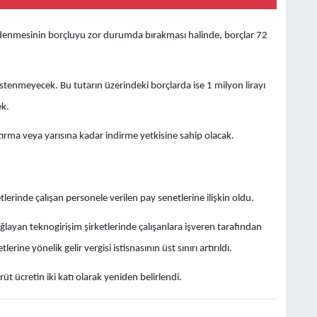
nmesinin borçluyu zor durumda bırakması halinde, borçlar 72
tenmeyecek. Bu tutarın üzerindeki borçlarda ise 1 milyon lirayı
ek.
rma veya yarısına kadar indirme yetkisine sahip olacak.
lerinde çalışan personele verilen pay senetlerine ilişkin oldu.
sağlayan teknogirişim şirketlerinde çalışanlara işveren tarafından
erine yönelik gelir vergisi istisnasının üst sınırı artırıldı.
rüt ücretin iki katı olarak yeniden belirlendi.