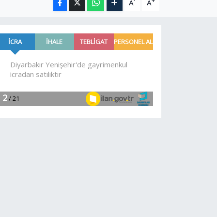
-
+
A
A