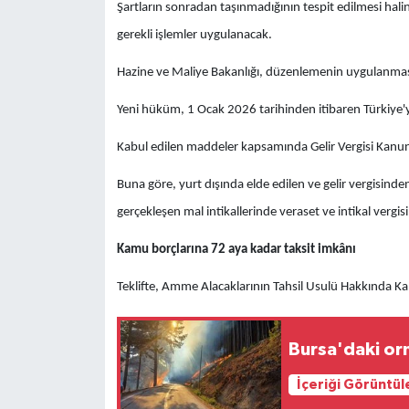
Şartların sonradan taşınmadığının tespit edilmesi halin
gerekli işlemler uygulanacak.
Hazine ve Maliye Bakanlığı, düzenlemenin uygulanmasına
Yeni hüküm, 1 Ocak 2026 tarihinden itibaren Türkiye'ye
Kabul edilen maddeler kapsamında Gelir Vergisi Kanunu'
Buna göre, yurt dışında elde edilen ve gelir vergisinden 
gerçekleşen mal intikallerinde veraset ve intikal verg
Kamu borçlarına 72 aya kadar taksit imkânı
Teklifte, Amme Alacaklarının Tahsil Usulü Hakkında Ka
Bursa'daki orm
İçeriği Görüntül