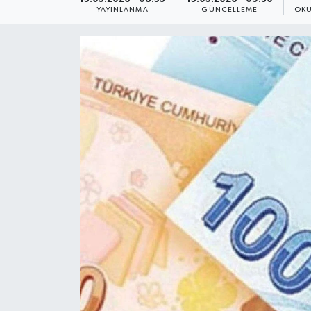
YAYINLANMA
GÜNCELLEME
OKU
Yaşam
Anali̇z
Bi̇li̇m & Teknoloji̇
Dünya
Eği̇ti̇m