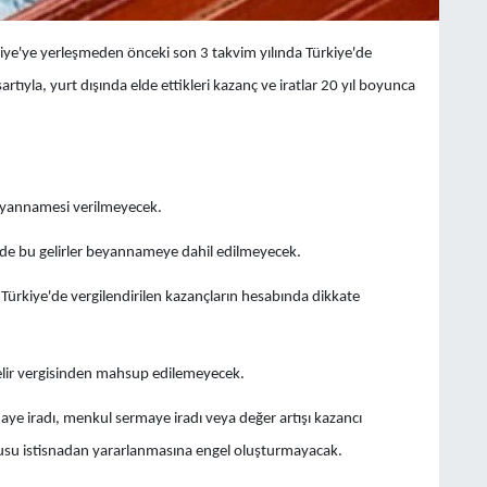
ürkiye'ye yerleşmeden önceki son 3 takvim yılında Türkiye'de
ıyla, yurt dışında elde ettikleri kazanç ve iratlar 20 yıl boyunca
i beyannamesi verilmeyecek.
 de bu gelirler beyannameye dahil edilmeyecek.
r, Türkiye'de vergilendirilen kazançların hesabında dikkate
gelir vergisinden mahsup edilemeyecek.
aye iradı, menkul sermaye iradı veya değer artışı kazancı
usu istisnadan yararlanmasına engel oluşturmayacak.