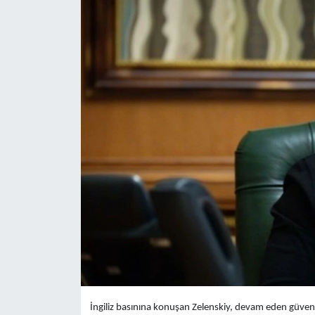
Yaşam
Anali̇z
Bi̇li̇m & Teknoloji̇
Dünya
Eği̇ti̇m
İngiliz basınına konuşan Zelenskiy, devam eden güvenli