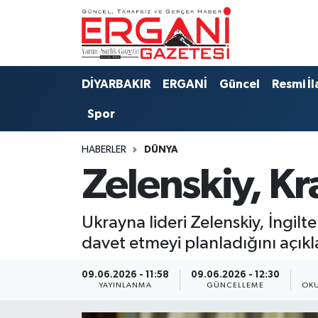
DİYARBAKIR
BİSMİL
Ergani Nöbetçi Eczaneler
DİYARBAKIR
ERGANİ
Güncel
Resmi İl
BAĞLAR
ERGANİ
Ergani Hava Durumu
Spor
Güncel
Ergani Trafik Yoğunluk Haritası
HABERLER
DÜNYA
Eği̇ti̇m
Süper Lig Puan Durumu ve Fikstür
Zelenskiy, Kra
Resmi İlanlar
Tüm Manşetler
Ukrayna lideri Zelenskiy, İngilt
Sağlık
Son Dakika Haberleri
davet etmeyi planladığını açıkl
Si̇yaset
Haber Arşivi
09.06.2026 - 11:58
09.06.2026 - 12:30
YAYINLANMA
GÜNCELLEME
OKU
Spor