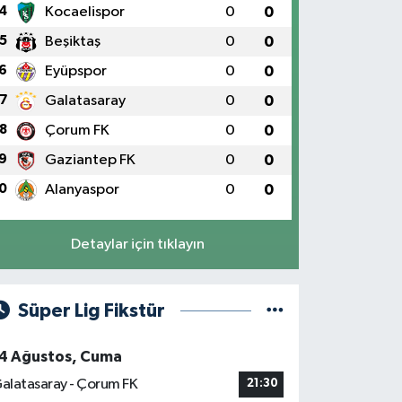
4
Kocaelispor
0
0
5
Beşiktaş
0
0
6
Eyüpspor
0
0
7
Galatasaray
0
0
8
Çorum FK
0
0
9
Gaziantep FK
0
0
0
Alanyaspor
0
0
Detaylar için tıklayın
Süper Lig Fikstür
4 Ağustos, Cuma
alatasaray - Çorum FK
21:30