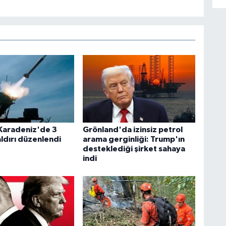
Karadeniz'de 3
Grönland'da izinsiz petrol
ldırı düzenlendi
arama gerginliği: Trump'ın
desteklediği şirket sahaya
indi