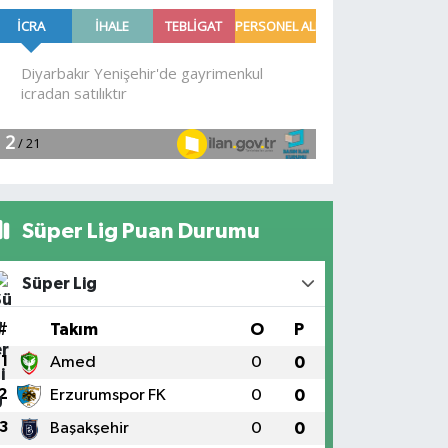
Süper Lig Puan Durumu
Süper Lig
#
Takım
O
P
1
Amed
0
0
2
Erzurumspor FK
0
0
3
Başakşehir
0
0