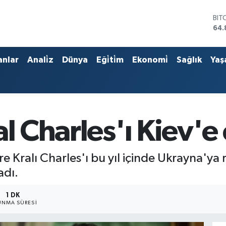
BIT
64.
DO
47,
EU
anlar
Anali̇z
Dünya
Eği̇ti̇m
Ekonomi̇
Sağlık
Yaş
55,
STE
64,
GRA
666
BİS
l Charles'ı Kiev'e 
13.
ere Kralı Charles'ı bu yıl içinde Ukrayna'y
adı.
1 DK
NMA SÜRESI