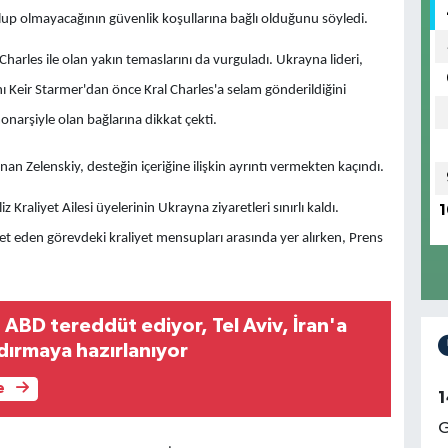
up olmayacağının güvenlik koşullarına bağlı olduğunu söyledi.
l Charles ile olan yakın temaslarını da vurguladı. Ukrayna lideri,
ı Keir Starmer'dan önce Kral Charles'a selam gönderildiğini
narşiyle olan bağlarına dikkat çekti.
n Zelenskiy, desteğin içeriğine ilişkin ayrıntı vermekten kaçındı.
raliyet Ailesi üyelerinin Ukrayna ziyaretleri sınırlı kaldı.
1
t eden görevdeki kraliyet mensupları arasında yer alırken, Prens
 ABD tereddüt ediyor, Tel Aviv, İran'a
dırmaya hazırlanıyor
e
1
G