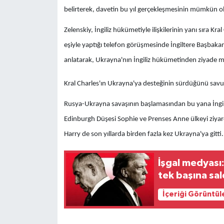
belirterek, davetin bu yıl gerçekleşmesinin mümkün ol
Zelenskiy, İngiliz hükümetiyle ilişkilerinin yanı sıra Kra
eşiyle yaptığı telefon görüşmesinde İngiltere Başbakan
anlatarak, Ukrayna'nın İngiliz hükümetinden ziyade mo
Kral Charles'ın Ukrayna'ya desteğinin sürdüğünü savuna
Rusya-Ukrayna savaşının başlamasından bu yana İngiliz K
Edinburgh Düşesi Sophie ve Prenses Anne ülkeyi ziyare
Harry de son yıllarda birden fazla kez Ukrayna'ya gitti.
İşgal medyası:
tek başına sal
İçeriği Görüntül