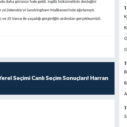
emde daha görünür hale geldi. İngiliz hükümetinin desteğini
1
yıl Zelenskiy'yi Sandringham Malikanesi'nde ağırlamıştı.
K
e JD Vance ile yaşadığı gerginliğin ardından gerçekleşmişti.
K
G
G
1
B
erel Seçimi Canlı Seçim Sonuçları! Harran
B
A
1
S