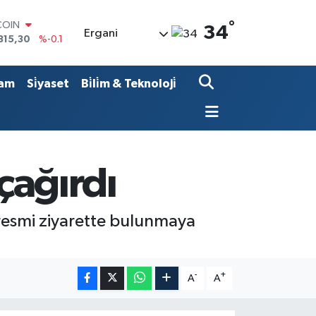
COIN
°
34
815,30
%-0.1
Ergani
LAR
7436
%0.18
RO
am
Si̇yaset
Bi̇li̇m & Teknoloji̇
2510
%0.32
RLİN
4811
%0.38
M ALTIN
0.55
%0
T100
çağırdı
779
%-14
a resmi ziyarette bulunmaya
-
+
A
A