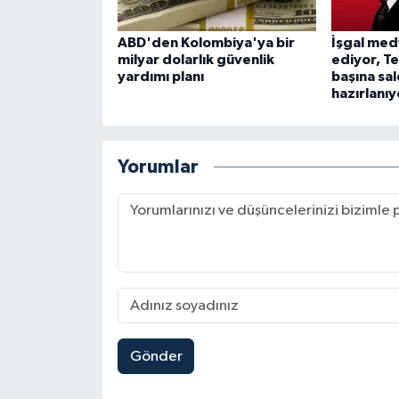
ABD'den Kolombiya'ya bir
İşgal med
milyar dolarlık güvenlik
ediyor, Te
yardımı planı
başına sa
hazırlanıy
Yorumlar
Gönder