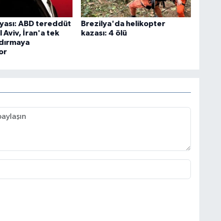
yası: ABD tereddüt
Brezilya'da helikopter
l Aviv, İran'a tek
kazası: 4 ölü
ldırmaya
or