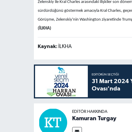
Zelenskiy ile Kral Charles arasındaki ilişkiler son dön
sürdürdüğünü göstermek amacıyla Kral Charles, geçen 
Görüşme, Zelenskiy'nin Washington ziyaretinde Trump v
(İLKHA)
Kaynak:
İLKHA
EDITÖRÜN SEÇTIĞI
31 Mart 2024 Y
Ovası'nda
EDITÖR HAKKINDA
Kamuran Turgay