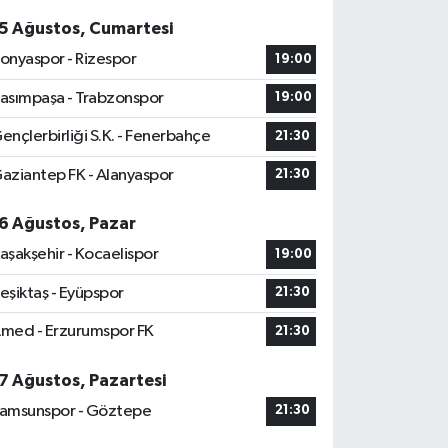
5 Ağustos, Cumartesi
onyaspor - Rizespor
19:00
asımpaşa - Trabzonspor
19:00
ençlerbirliği S.K. - Fenerbahçe
21:30
aziantep FK - Alanyaspor
21:30
6 Ağustos, Pazar
aşakşehir - Kocaelispor
19:00
eşiktaş - Eyüpspor
21:30
med - Erzurumspor FK
21:30
7 Ağustos, Pazartesi
amsunspor - Göztepe
21:30