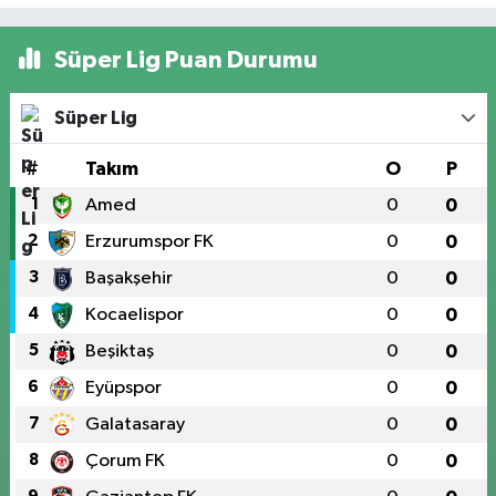
Süper Lig Puan Durumu
Süper Lig
#
Takım
O
P
1
Amed
0
0
2
Erzurumspor FK
0
0
3
Başakşehir
0
0
4
Kocaelispor
0
0
5
Beşiktaş
0
0
6
Eyüpspor
0
0
7
Galatasaray
0
0
8
Çorum FK
0
0