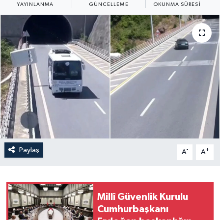
YAYINLANMA
GÜNCELLEME
OKUNMA SÜRESI
Yaşam
Anali̇z
Bi̇li̇m & Teknoloji̇
Dünya
Eği̇ti̇m
Paylaş
-
+
A
A
Millî Güvenlik Kurulu
Cumhurbaşkanı