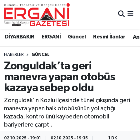
DİYARBAKIR
BİSMİL
Ergani Nöbetçi Eczaneler
DİYARBAKIR
ERGANİ
Güncel
Resmi İlanlar
Ana
BAĞLAR
ERGANİ
Ergani Hava Durumu
HABERLER
GÜNCEL
Güncel
Ergani Trafik Yoğunluk Haritası
Zonguldak’ta geri
Eği̇ti̇m
Süper Lig Puan Durumu ve Fikstür
manevra yapan otobüs
kazaya sebep oldu
Resmi İlanlar
Tüm Manşetler
Zonguldak’ın Kozlu ilçesinde tünel çıkışında geri
Sağlık
Son Dakika Haberleri
manevra yapan halk otobüsünün yol açtığı
kazada, kontrolünü kaybeden otomobil
Si̇yaset
Haber Arşivi
bariyerlere çarptı.
Spor
02.10.2025 - 19:01
02.10.2025 - 19:35
1 DK