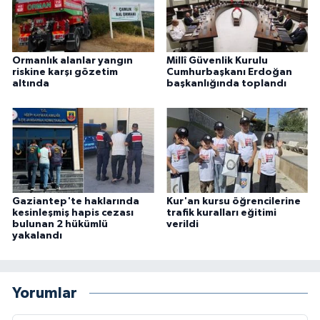
Ormanlık alanlar yangın
Millî Güvenlik Kurulu
riskine karşı gözetim
Cumhurbaşkanı Erdoğan
altında
başkanlığında toplandı
Gaziantep'te haklarında
Kur'an kursu öğrencilerine
kesinleşmiş hapis cezası
trafik kuralları eğitimi
bulunan 2 hükümlü
verildi
yakalandı
Yorumlar