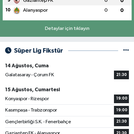
9
Gaziantep FK
0
0
10
Alanyaspor
0
0
Detaylar için tıklayın
Süper Lig Fikstür
14 Ağustos, Cuma
Galatasaray - Çorum FK
21:30
15 Ağustos, Cumartesi
Konyaspor - Rizespor
19:00
Kasımpaşa - Trabzonspor
19:00
Gençlerbirliği S.K. - Fenerbahçe
21:30
Gaziantep FK - Alanyaspor
21:30