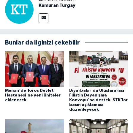
Kamuran Turgay
Bunlar da ilginizi çekebilir
Mersin'de Toros Devlet
Diyarbakır'da Uluslararası
Hastanesi'ne yeni üniteler
Filistin Dayanışma
eklenecek
Konvoyu'na destek: STK'lar
basın açıklaması
düzenleyecek