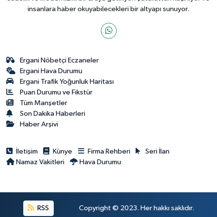
insanlara haber okuyabilecekleri bir altyapı sunuyor.
Ergani Nöbetçi Eczaneler
Ergani Hava Durumu
Ergani Trafik Yoğunluk Haritası
Puan Durumu ve Fikstür
Tüm Manşetler
Son Dakika Haberleri
Haber Arşivi
İletişim
Künye
Firma Rehberi
Seri İlan
Namaz Vakitleri
Hava Durumu
RSS
Copyright © 2023. Her hakkı saklıdır.