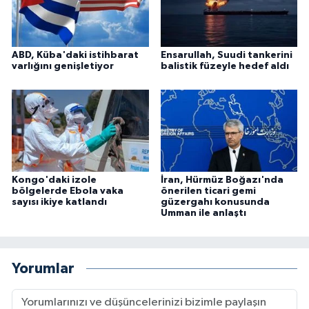
ABD, Küba'daki istihbarat
Ensarullah, Suudi tankerini
varlığını genişletiyor
balistik füzeyle hedef aldı
Kongo'daki izole
İran, Hürmüz Boğazı'nda
bölgelerde Ebola vaka
önerilen ticari gemi
sayısı ikiye katlandı
güzergahı konusunda
Umman ile anlaştı
Yorumlar