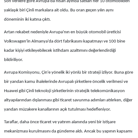
Son verilere göre Avrupa'da nisan ayında satılan her 10 otomobilden
yaklaşık biri Çinli markalara ait oldu. Bu oran geçen yılın aynı
döneminin iki katına çıktı.
Artan rekabet nedeniyle Avrupa'nın en büyük otomobil üreticisi
Volkswagen'in Almanya'da dört fabrikasını kapatmayı ve 100 bine
kadar kişiyi etkileyebilecek istihdam azaltımını değerlendirdiği
bildiriliyor.
Avrupa Komisyonu, Çin'e yönelik iki yönlü bir strateji izliyor. Buna göre
bir yandan kamu ihalelerinde Avrupalı şirketlere öncelik verilmesi ve
Huawei gibi Çinli teknoloji şirketlerinin stratejik telekomünikasyon
altyapılarından dışlanması gibi ticaret savunma adımları atılırken, diğer
yandan müzakere kanallarının açık tutulması hedefleniyor.
Taraflar, daha önce ticaret ve yatırım alanında yeni bir istişare
mekanizması kurulmasını da gündeme aldı. Ancak bu yapının kapsamı