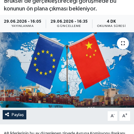
Brüksel'de gerçekleştireceği görüşmede bu
konunun ön plana çıkması bekleniyor.
Yaşam
29.06.2026 - 16:05
29.06.2026 - 16:35
4 DK
Anali̇z
YAYINLANMA
GÜNCELLEME
OKUNMA SÜRESI
Bi̇li̇m & Teknoloji̇
Dünya
Eği̇ti̇m
Paylaş
-
+
A
A
AB liderlerinin bu ay düzenlenen zirvede Avrupa Komisyonu Başkanı