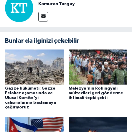
Kamuran Turgay
Bunlar da ilginizi çekebilir
Gazze hükümeti: Gazze
Malezya'nın Rohingyalı
Felaket aşamasında ve
mültecileri geri gönderme
Ulusal Komite'yi
ihtimali tepki çekti
çalışmalarına başlamaya
çağırıyoruz