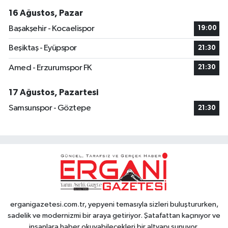
16 Ağustos, Pazar
Başakşehir - Kocaelispor
19:00
Beşiktaş - Eyüpspor
21:30
Amed - Erzurumspor FK
21:30
17 Ağustos, Pazartesi
Samsunspor - Göztepe
21:30
erganigazetesi.com.tr, yepyeni temasıyla sizleri buluştururken,
sadelik ve modernizmi bir araya getiriyor. Şatafattan kaçınıyor ve
insanlara haber okuyabilecekleri bir altyapı sunuyor.