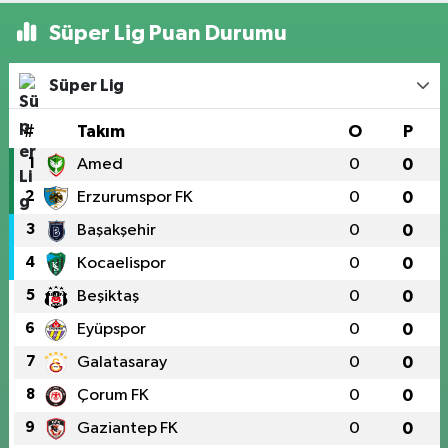
Süper Lig Puan Durumu
Süper Lig
#
Takım
O
P
1
Amed
0
0
2
Erzurumspor FK
0
0
3
Başakşehir
0
0
4
Kocaelispor
0
0
5
Beşiktaş
0
0
6
Eyüpspor
0
0
7
Galatasaray
0
0
8
Çorum FK
0
0
9
Gaziantep FK
0
0