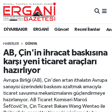
DİYARBAKIR
BİSMİL
Ergani Nöbetçi Eczaneler
DİYARBAKIR
ERGANİ
Güncel
Resmi İlanlar
Ana
BAĞLAR
ERGANİ
Ergani Hava Durumu
HABERLER
DÜNYA
Güncel
Ergani Trafik Yoğunluk Haritası
AB, Çin'in ihracat baskısına
Eği̇ti̇m
Süper Lig Puan Durumu ve Fikstür
karşı yeni ticaret araçları
hazırlıyor
Resmi İlanlar
Tüm Manşetler
Avrupa Birliği (AB), Çin'den artan ithalatın Avrupa
Sağlık
Son Dakika Haberleri
sanayisi üzerindeki baskısını azaltmak amacıyla
ticaret savunma mekanizmalarını güçlendirmeye
Si̇yaset
Haber Arşivi
hazırlanıyor. AB Ticaret Komiseri Maroš
Šefčovič'in, Çin Ticaret Bakanı Wang Wentao ile
Spor