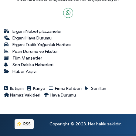
Ergani Nöbetçi Eczaneler
Ergani Hava Durumu
Ergani Trafik Yoğunluk Haritası
Puan Durumu ve Fikstür
Tüm Manşetler
Son Dakika Haberleri
Haber Arşivi
İletişim
Künye
Firma Rehberi
Seri İlan
Namaz Vakitleri
Hava Durumu
RSS
Copyright © 2023. Her hakkı saklıdır.