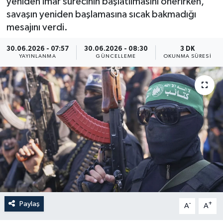
yeniden imar sürecinin başlatılmasını önerirken,
savaşın yeniden başlamasına sıcak bakmadığı
Yaşam
mesajını verdi.
Anali̇z
30.06.2026 - 07:57
30.06.2026 - 08:30
3 DK
YAYINLANMA
GÜNCELLEME
OKUNMA SÜRESI
Bi̇li̇m & Teknoloji̇
Dünya
Eği̇ti̇m
Paylaş
-
+
A
A