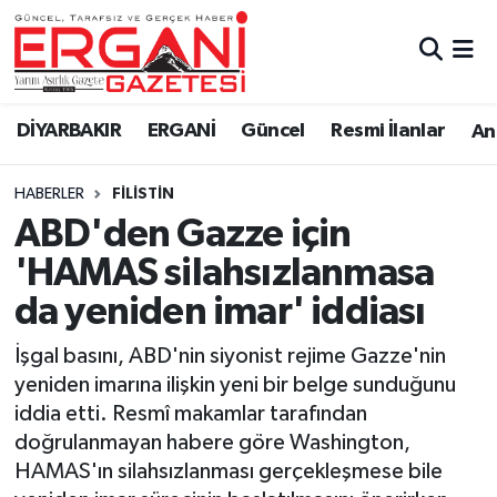
DİYARBAKIR
BİSMİL
Ergani Nöbetçi Eczaneler
DİYARBAKIR
ERGANİ
Güncel
Resmi İlanlar
Ana
BAĞLAR
ERGANİ
Ergani Hava Durumu
HABERLER
FILISTIN
Güncel
Ergani Trafik Yoğunluk Haritası
ABD'den Gazze için
Eği̇ti̇m
Süper Lig Puan Durumu ve Fikstür
'HAMAS silahsızlanmasa
da yeniden imar' iddiası
Resmi İlanlar
Tüm Manşetler
İşgal basını, ABD'nin siyonist rejime Gazze'nin
Sağlık
Son Dakika Haberleri
yeniden imarına ilişkin yeni bir belge sunduğunu
iddia etti. Resmî makamlar tarafından
Si̇yaset
Haber Arşivi
doğrulanmayan habere göre Washington,
HAMAS'ın silahsızlanması gerçekleşmese bile
Spor