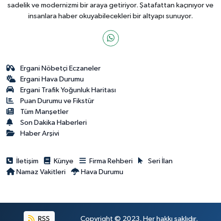
sadelik ve modernizmi bir araya getiriyor. Şatafattan kaçınıyor ve
insanlara haber okuyabilecekleri bir altyapı sunuyor.
Ergani Nöbetçi Eczaneler
Ergani Hava Durumu
Ergani Trafik Yoğunluk Haritası
Puan Durumu ve Fikstür
Tüm Manşetler
Son Dakika Haberleri
Haber Arşivi
İletişim
Künye
Firma Rehberi
Seri İlan
Namaz Vakitleri
Hava Durumu
RSS
Copyright © 2023. Her hakkı saklıdır.