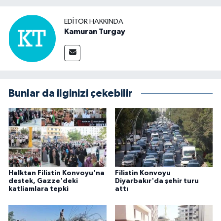
EDITÖR HAKKINDA
Kamuran Turgay
Bunlar da ilginizi çekebilir
Halktan Filistin Konvoyu'na
Filistin Konvoyu
destek, Gazze'deki
Diyarbakır'da şehir turu
katliamlara tepki
attı