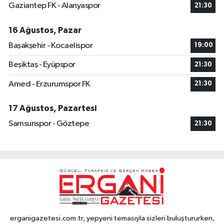
Gaziantep FK - Alanyaspor
21:30
16 Ağustos, Pazar
Başakşehir - Kocaelispor
19:00
Beşiktaş - Eyüpspor
21:30
Amed - Erzurumspor FK
21:30
17 Ağustos, Pazartesi
Samsunspor - Göztepe
21:30
erganigazetesi.com.tr, yepyeni temasıyla sizleri buluştururken,