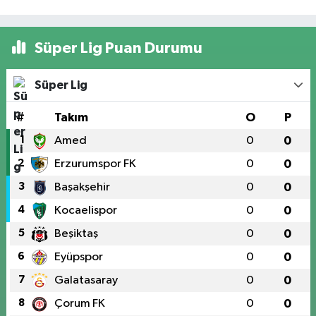
Süper Lig Puan Durumu
Süper Lig
#
Takım
O
P
1
Amed
0
0
2
Erzurumspor FK
0
0
3
Başakşehir
0
0
4
Kocaelispor
0
0
5
Beşiktaş
0
0
6
Eyüpspor
0
0
7
Galatasaray
0
0
8
Çorum FK
0
0