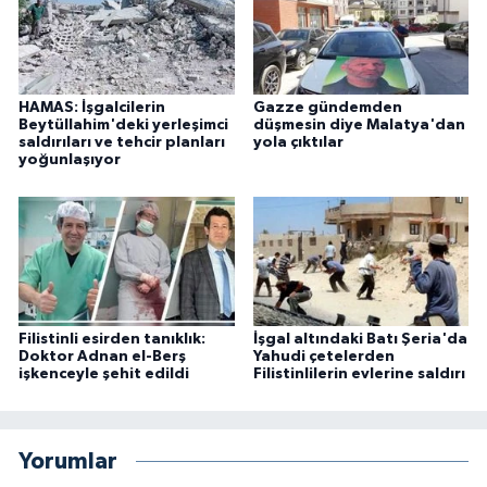
HAMAS: İşgalcilerin
Gazze gündemden
Beytüllahim'deki yerleşimci
düşmesin diye Malatya'dan
saldırıları ve tehcir planları
yola çıktılar
yoğunlaşıyor
Filistinli esirden tanıklık:
İşgal altındaki Batı Şeria'da
Doktor Adnan el-Berş
Yahudi çetelerden
işkenceyle şehit edildi
Filistinlilerin evlerine saldırı
Yorumlar