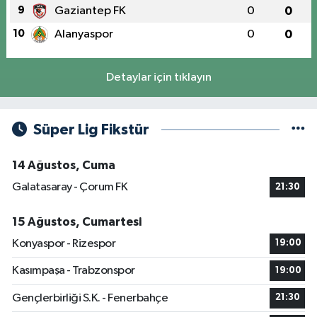
9
Gaziantep FK
0
0
10
Alanyaspor
0
0
Detaylar için tıklayın
Süper Lig Fikstür
14 Ağustos, Cuma
Galatasaray - Çorum FK
21:30
15 Ağustos, Cumartesi
Konyaspor - Rizespor
19:00
Kasımpaşa - Trabzonspor
19:00
Gençlerbirliği S.K. - Fenerbahçe
21:30