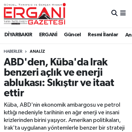
DİYARBAKIR
BİSMİL
Ergani Nöbetçi Eczaneler
DİYARBAKIR
ERGANİ
Güncel
Resmi İlanlar
Ana
BAĞLAR
ERGANİ
Ergani Hava Durumu
HABERLER
ANALIZ
Güncel
Ergani Trafik Yoğunluk Haritası
ABD'den, Küba'da Irak
Eği̇ti̇m
Süper Lig Puan Durumu ve Fikstür
benzeri açlık ve enerji
ablukası: Sıkıştır ve itaat
Resmi İlanlar
Tüm Manşetler
ettir
Sağlık
Son Dakika Haberleri
Küba, ABD'nin ekonomik ambargosu ve petrol
kıtlığı nedeniyle tarihinin en ağır enerji ve insani
Si̇yaset
Haber Arşivi
krizlerinden birini yaşıyor. Amerikan politikaları,
Irak'ta uygulanan yöntemlerle benzer bir strateji
Spor