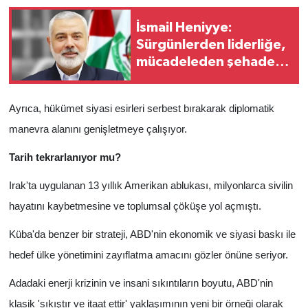
İsmail Heniyye:
Sürgünlerden liderliğe,
mücadeleden şehadete
uzanan yol
Ayrıca, hükümet siyasi esirleri serbest bırakarak diplomatik
manevra alanını genişletmeye çalışıyor.
Tarih tekrarlanıyor mu?
Irak'ta uygulanan 13 yıllık Amerikan ablukası, milyonlarca sivilin
hayatını kaybetmesine ve toplumsal çöküşe yol açmıştı.
Küba'da benzer bir strateji, ABD'nin ekonomik ve siyasi baskı ile
hedef ülke yönetimini zayıflatma amacını gözler önüne seriyor.
Adadaki enerji krizinin ve insani sıkıntıların boyutu, ABD'nin
klasik 'sıkıştır ve itaat ettir' yaklaşımının yeni bir örneği olarak