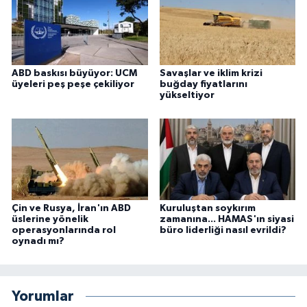
ABD baskısı büyüyor: UCM
Savaşlar ve iklim krizi
üyeleri peş peşe çekiliyor
buğday fiyatlarını
yükseltiyor
Çin ve Rusya, İran'ın ABD
Kuruluştan soykırım
üslerine yönelik
zamanına... HAMAS'ın siyasi
operasyonlarında rol
büro liderliği nasıl evrildi?
oynadı mı?
Yorumlar