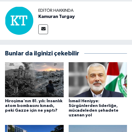
EDITÖR HAKKINDA
Kamuran Turgay
Bunlar da ilginizi çekebilir
Hiroşima'nın 81. yılı: İnsanlık
İsmail Heniyye:
atom bombasını kınadı,
Sürgünlerden liderliğe,
peki Gazze için ne yaptı?
mücadeleden şehadete
uzanan yol