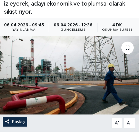
izleyerek, adayı ekonomik ve toplumsal olarak
Yaşam
sıkıştırıyor.
06.04.2026 - 09:45
06.04.2026 - 12:36
4 DK
Anali̇z
YAYINLANMA
GÜNCELLEME
OKUNMA SÜRESI
Bi̇li̇m & Teknoloji̇
Dünya
Eği̇ti̇m
Paylaş
-
+
A
A