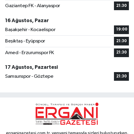
Gaziantep FK - Alanyaspor
21:30
16 Ağustos, Pazar
Başakşehir - Kocaelispor
19:00
Beşiktaş - Eyüpspor
21:30
Amed - Erzurumspor FK
21:30
17 Ağustos, Pazartesi
Samsunspor - Göztepe
21:30
erganigazetesi.com.tr, yepyeni temasıyla sizleri buluştururken,