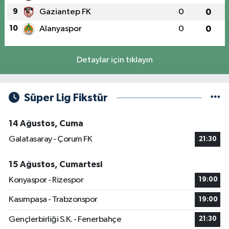
9
Gaziantep FK
0
0
10
Alanyaspor
0
0
Detaylar için tıklayın
Süper Lig Fikstür
14 Ağustos, Cuma
Galatasaray - Çorum FK
21:30
15 Ağustos, Cumartesi
Konyaspor - Rizespor
19:00
Kasımpaşa - Trabzonspor
19:00
Gençlerbirliği S.K. - Fenerbahçe
21:30