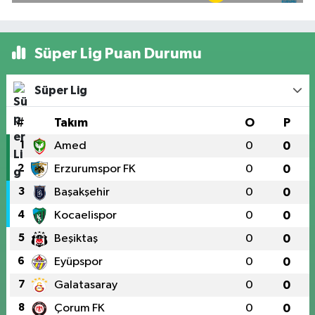
Süper Lig Puan Durumu
Süper Lig
#
Takım
O
P
1
Amed
0
0
2
Erzurumspor FK
0
0
3
Başakşehir
0
0
4
Kocaelispor
0
0
5
Beşiktaş
0
0
6
Eyüpspor
0
0
7
Galatasaray
0
0
8
Çorum FK
0
0