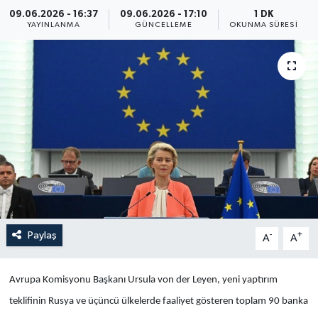
09.06.2026 - 16:37
09.06.2026 - 17:10
1 DK
Yaşam
YAYINLANMA
GÜNCELLEME
OKUNMA SÜRESI
Anali̇z
Bi̇li̇m & Teknoloji̇
Dünya
Eği̇ti̇m
Paylaş
-
+
A
A
Avrupa Komisyonu Başkanı Ursula von der Leyen, yeni yaptırım
teklifinin Rusya ve üçüncü ülkelerde faaliyet gösteren toplam 90 banka