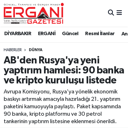
DİYARBAKIR
BİSMİL
Ergani Nöbetçi Eczaneler
DİYARBAKIR
ERGANİ
Güncel
Resmi İlanlar
Ana
BAĞLAR
ERGANİ
Ergani Hava Durumu
HABERLER
DÜNYA
Güncel
Ergani Trafik Yoğunluk Haritası
AB'den Rusya'ya yeni
Eği̇ti̇m
Süper Lig Puan Durumu ve Fikstür
yaptırım hamlesi: 90 banka
ve kripto kuruluşu listede
Resmi İlanlar
Tüm Manşetler
Avrupa Komisyonu, Rusya'ya yönelik ekonomik
Sağlık
Son Dakika Haberleri
baskıyı artırmak amacıyla hazırladığı 21. yaptırım
paketini kamuoyuyla paylaştı. Paket kapsamında
Si̇yaset
Haber Arşivi
90 banka, kripto platformu ve 30 petrol
tankerinin yaptırım listesine eklenmesi önerildi.
Spor