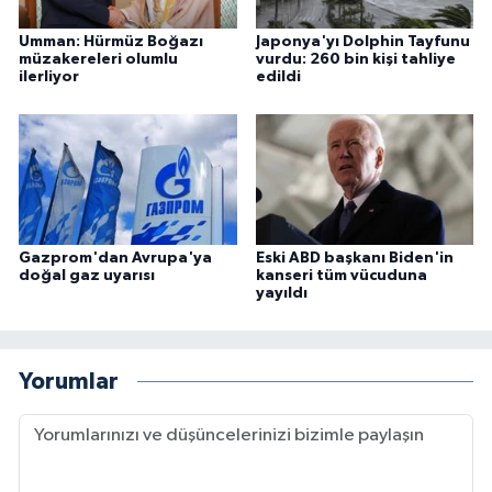
Umman: Hürmüz Boğazı
Japonya'yı Dolphin Tayfunu
müzakereleri olumlu
vurdu: 260 bin kişi tahliye
ilerliyor
edildi
Gazprom'dan Avrupa'ya
Eski ABD başkanı Biden'in
doğal gaz uyarısı
kanseri tüm vücuduna
yayıldı
Yorumlar