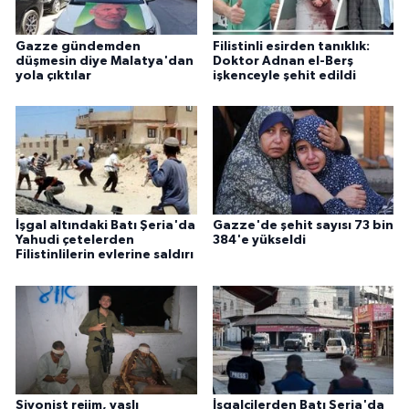
Gazze gündemden
Filistinli esirden tanıklık:
düşmesin diye Malatya'dan
Doktor Adnan el-Berş
yola çıktılar
işkenceyle şehit edildi
İşgal altındaki Batı Şeria'da
Gazze'de şehit sayısı 73 bin
Yahudi çetelerden
384'e yükseldi
Filistinlilerin evlerine saldırı
Siyonist rejim, yaşlı
İşgalcilerden Batı Şeria'da