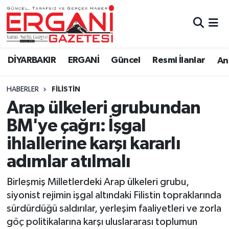
DİYARBAKIR
BİSMİL
Ergani Nöbetçi Eczaneler
DİYARBAKIR
ERGANİ
Güncel
Resmi İlanlar
Ana
BAĞLAR
ERGANİ
Ergani Hava Durumu
HABERLER
FILISTIN
Güncel
Ergani Trafik Yoğunluk Haritası
Arap ülkeleri grubundan
Eği̇ti̇m
Süper Lig Puan Durumu ve Fikstür
BM'ye çağrı: İşgal
ihlallerine karşı kararlı
Resmi İlanlar
Tüm Manşetler
adımlar atılmalı
Sağlık
Son Dakika Haberleri
Birleşmiş Milletlerdeki Arap ülkeleri grubu,
siyonist rejimin işgal altındaki Filistin topraklarında
Si̇yaset
Haber Arşivi
sürdürdüğü saldırılar, yerleşim faaliyetleri ve zorla
göç politikalarına karşı uluslararası toplumun
Spor