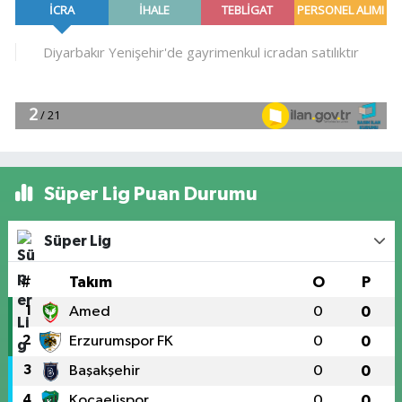
Süper Lig Puan Durumu
Süper Lig
#
Takım
O
P
1
Amed
0
0
2
Erzurumspor FK
0
0
3
Başakşehir
0
0
4
Kocaelispor
0
0