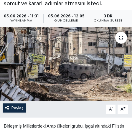
somut ve kararlı adımlar atmasını istedi.
Yaşam
05.06.2026 - 11:31
05.06.2026 - 12:05
3 DK
YAYINLANMA
GÜNCELLEME
OKUNMA SÜRESI
Anali̇z
Bi̇li̇m & Teknoloji̇
Dünya
Eği̇ti̇m
Paylaş
-
+
A
A
Birleşmiş Milletlerdeki Arap ülkeleri grubu, işgal altındaki Filistin