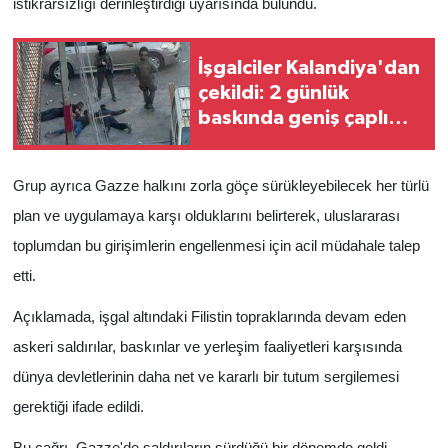
istikrarsızlığı derinleştirdiği uyarısında bulundu.
İşgalciler Kalandiya'dan
çekildi: 2 günlük
baskında geniş çaplı
yıkım, 51 yaralı
Grup ayrıca Gazze halkını zorla göçe sürükleyebilecek her türlü
plan ve uygulamaya karşı olduklarını belirterek, uluslararası
toplumdan bu girişimlerin engellenmesi için acil müdahale talep
etti.
Açıklamada, işgal altındaki Filistin topraklarında devam eden
askeri saldırılar, baskınlar ve yerleşim faaliyetleri karşısında
dünya devletlerinin daha net ve kararlı bir tutum sergilemesi
gerektiği ifade edildi.
Bu çağrı, Gazze'de saldırıların sürdüğü bir dönemde geldi.