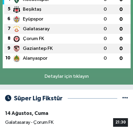
5
Beşiktaş
0
0
6
Eyüpspor
0
0
7
Galatasaray
0
0
8
Çorum FK
0
0
9
Gaziantep FK
0
0
10
Alanyaspor
0
0
Detaylar için tıklayın
Süper Lig Fikstür
14 Ağustos, Cuma
Galatasaray - Çorum FK
21:30