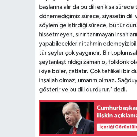
başlarına alır da bu dili en kısa süred
dönemediğimiz sürece, siyasetin dili v
söylem geliştirdiği sürece, bu tür duru
hissetmeyen, sınır tanımayan insanları
yapabileceklerini tahmin edemeyiz bil
tür şeyler çok yaygındır. Bir toplumsal k
şeytanlaştırıldığı zaman o, folklorik o
ikiye böler, çatlatır. Çok tehlikeli bir
inşallah olmaz, umarım olmaz. Sağduyu 
gösterir ve bu dili durdurur.' dedi.
Cumhurbaşkanı
ilişkin açıklam
İçeriği Görüntül