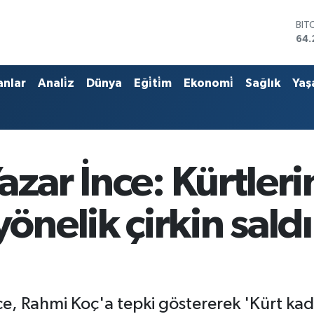
DO
47,
EU
55,
STE
anlar
Anali̇z
Dünya
Eği̇ti̇m
Ekonomi̇
Sağlık
Yaş
64,
GRA
657
BİS
13.
BIT
azar İnce: Kürtler
64.
elik çirkin saldı
e, Rahmi Koç'a tepki göstererek 'Kürt kadın