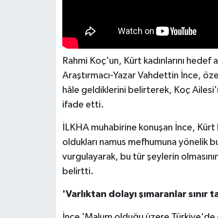
Rahmi Koç'un, Kürt kadınlarını hedef a
Araştırmacı-Yazar Vahdettin İnce, özell
hâle geldiklerini belirterek, Koç Ailesi
ifade etti.
İLKHA muhabirine konuşan İnce, Kürt ka
oldukları namus mefhumuna yönelik bu 
vurgulayarak, bu tür şeylerin olmasının
belirtti.
'Varlıktan dolayı şımaranlar sınır 
İnce 'Malum olduğu üzere Türkiye'de ç