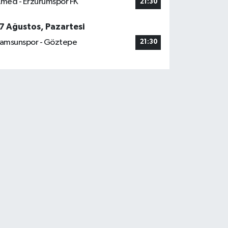
med - Erzurumspor FK
21:30
7 Ağustos, Pazartesi
amsunspor - Göztepe
21:30