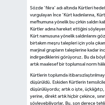
Sözde 'fıkra' adı altında Kürtleri hed
vurgulayan İnce 'Kürt kadınlarına, Kürt
mefhumuna yönelik bu çirkin saldırı ka
Kürtler adına hareket ettiğini söyleyen 
Kürt namusuna yönelik saldırılarını g
birtakım meşru talepleri için yola çıka
marjinal grupların taleplerine kadar in
indirgediklerini görüyoruz. Bu da böyl
artık maalesef bir toplumsal norm hâli
Kürtlerin toplumda itibarsızlaştırılmaya
düşürüldü. Eskiden Kürtlerin temsilciler
düşürülüyordu; artık o işte, üçkâğıtçı,
yerine, direkt artık hiçbir çekince, sı
söyleyebiliyorlar. Bu, son derece tehlike