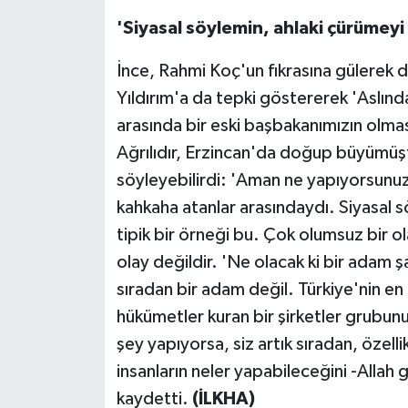
'Siyasal söylemin, ahlaki çürümeyi 
İnce, Rahmi Koç'un fıkrasına gülerek d
Yıldırım'a da tepki göstererek 'Aslınd
arasında bir eski başbakanımızın olmasıd
Ağrılıdır, Erzincan'da doğup büyümüşt
söyleyebilirdi: 'Aman ne yapıyorsunuz,
kahkaha atanlar arasındaydı. Siyasal s
tipik bir örneği bu. Çok olumsuz bir o
olay değildir. 'Ne olacak ki bir adam 
sıradan bir adam değil. Türkiye'nin en
hükümetler kuran bir şirketler grubunu
şey yapıyorsa, siz artık sıradan, özellikl
insanların neler yapabileceğini -Allah 
kaydetti.
(İLKHA)