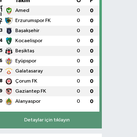
#
Takım
O
P
1
Amed
0
0
2
Erzurumspor FK
0
0
3
Başakşehir
0
0
4
Kocaelispor
0
0
5
Beşiktaş
0
0
6
Eyüpspor
0
0
7
Galatasaray
0
0
8
Çorum FK
0
0
9
Gaziantep FK
0
0
0
Alanyaspor
0
0
Detaylar için tıklayın