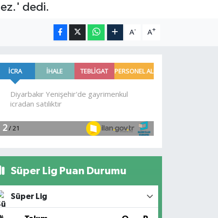
ez.' dedi.
-
+
A
A
Süper Lig Puan Durumu
Süper Lig