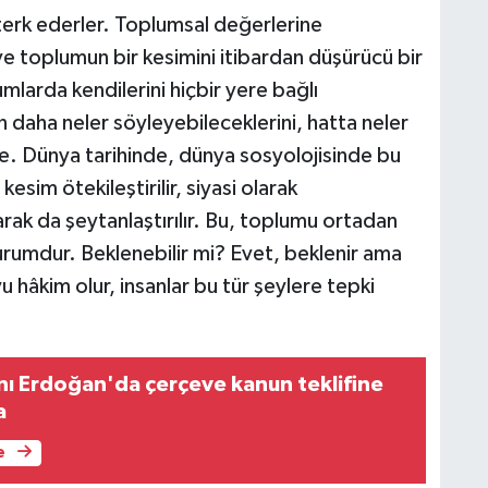
e terk ederler. Toplumsal değerlerine
e toplumun bir kesimini itibardan düşürücü bir
mlarda kendilerini hiçbir yere bağlı
n daha neler söyleyebileceklerini, hatta neler
e. Dünya tarihinde, dünya sosyolojisinde bu
esim ötekileştirilir, siyasi olarak
larak da şeytanlaştırılır. Bu, toplumu ortadan
 durumdur. Beklenebilir mi? Evet, beklenir ama
hâkim olur, insanlar bu tür şeylere tepki
 Erdoğan'da çerçeve kanun teklifine
a
e