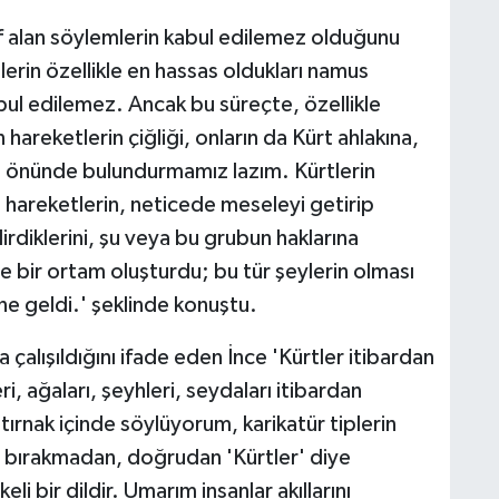
ef alan söylemlerin kabul edilemez olduğunu
lerin özellikle en hassas oldukları namus
bul edilemez. Ancak bu süreçte, özellikle
hareketlerin çiğliği, onların da Kürt ahlakına,
öz önünde bulundurmamız lazım. Kürtlerin
n hareketlerin, neticede meseleyi getirip
dirdiklerini, şu veya bu grubun haklarına
e bir ortam oluşturdu; bu tür şeylerin olması
ne geldi.' şeklinde konuştu.
 çalışıldığını ifade eden İnce 'Kürtler itibardan
i, ağaları, şeyhleri, seydaları itibardan
 tırnak içinde söylüyorum, karikatür tiplerin
nır bırakmadan, doğrudan 'Kürtler' diye
li bir dildir. Umarım insanlar akıllarını