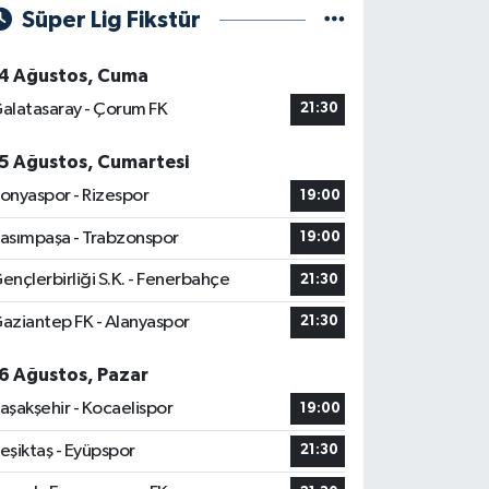
Süper Lig Fikstür
4 Ağustos, Cuma
alatasaray - Çorum FK
21:30
5 Ağustos, Cumartesi
onyaspor - Rizespor
19:00
asımpaşa - Trabzonspor
19:00
ençlerbirliği S.K. - Fenerbahçe
21:30
aziantep FK - Alanyaspor
21:30
6 Ağustos, Pazar
aşakşehir - Kocaelispor
19:00
eşiktaş - Eyüpspor
21:30