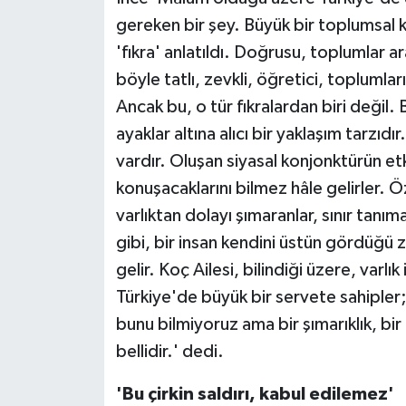
gereken bir şey. Büyük bir toplumsal ke
'fıkra' anlatıldı. Doğrusu, toplumlar ara
böyle tatlı, zevkli, öğretici, toplumlar
Ancak bu, o tür fıkralardan biri değil. 
ayaklar altına alıcı bir yaklaşım tarzı
vardır. Oluşan siyasal konjonktürün etk
konuşacaklarını bilmez hâle gelirler. Öz
varlıktan dolayı şımaranlar, sınır tanım
gibi, bir insan kendini üstün gördüğü z
gelir. Koç Ailesi, bilindiği üzere, varlı
Türkiye'de büyük bir servete sahipler; n
bunu bilmiyoruz ama bir şımarıklık, bir a
bellidir.' dedi.
'Bu çirkin saldırı, kabul edilemez'