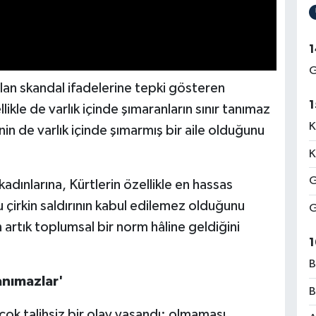
1
G
lan skandal ifadelerine tepki gösteren
1
ikle de varlık içinde şımaranların sınır tanımaz
K
'nin de varlık içinde şımarmış bir aile olduğunu
K
G
dınlarına, Kürtlerin özellikle en hassas
çirkin saldırının kabul edilemez olduğunu
G
 artık toplumsal bir norm hâline geldiğini
1
B
tanımazlar'
B
ok talihsiz bir olay yaşandı; olmaması