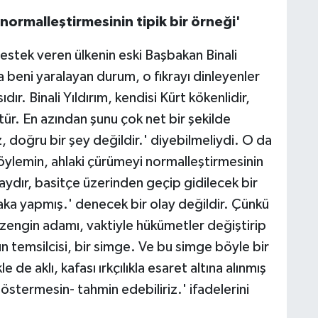
normalleştirmesinin tipik bir örneği'
estek veren ülkenin eski Başbakan Binali
a beni yaralayan durum, o fıkrayı dinleyenler
ır. Binali Yıldırım, kendisi Kürt kökenlidir,
ür. En azından şunu çok net bir şekilde
 doğru bir şey değildir.' diyebilmeliydi. O da
öylemin, ahlaki çürümeyi normalleştirmesinin
laydır, basitçe üzerinden geçip gidilecek bir
şaka yapmış.' denecek bir olay değildir. Çünkü
 zengin adamı, vaktiyle hükümetler değiştirip
n temsilcisi, bir simge. Ve bu simge böyle bir
e de aklı, kafası ırkçılıkla esaret altına alınmış
göstermesin- tahmin edebiliriz.' ifadelerini