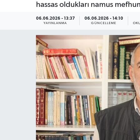
hassas oldukları namus mefhumu
Yaşam
06.06.2026 - 13:37
06.06.2026 - 14:10
YAYINLANMA
GÜNCELLEME
OKU
Anali̇z
Bi̇li̇m & Teknoloji̇
Dünya
Eği̇ti̇m