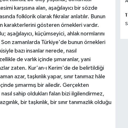
A
simi karşısına alan, aşağılayıcı bir sözde
1
sında folklorik olarak fıkralar anlatılır. Bunun
S
ın karakterlerini gösteren örnekleri vardır.
Bu; aşağılayıcı, küçümseyici, ahlak normlarını
dır. Son zamanlarda Türkiye'de bunun örnekleri
isiyle bazı insanlar nerede, nasıl
ellikle de varlık içinde şımaranlar, yani
azlar zaten. Kur'an-ı Kerim'de de belirtildiği
aman azar, taşkınlık yapar, sınır tanımaz hâle
k içinde şımarmış bir ailedir. Gerçekten
asıl sahip oldukları falan bizi ilgilendirmez,
zgınlık, bir taşkınlık, bir sınır tanımazlık olduğu