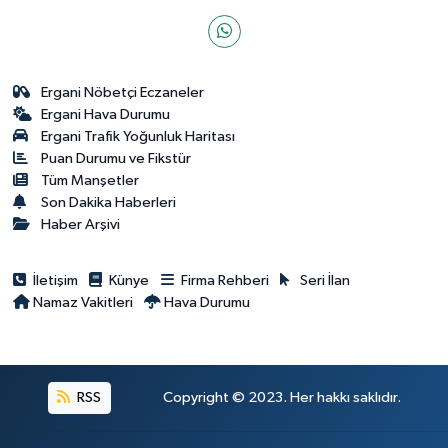
Ergani Nöbetçi Eczaneler
Ergani Hava Durumu
Ergani Trafik Yoğunluk Haritası
Puan Durumu ve Fikstür
Tüm Manşetler
Son Dakika Haberleri
Haber Arşivi
İletişim
Künye
Firma Rehberi
Seri İlan
Namaz Vakitleri
Hava Durumu
RSS
Copyright © 2023. Her hakkı saklıdır.