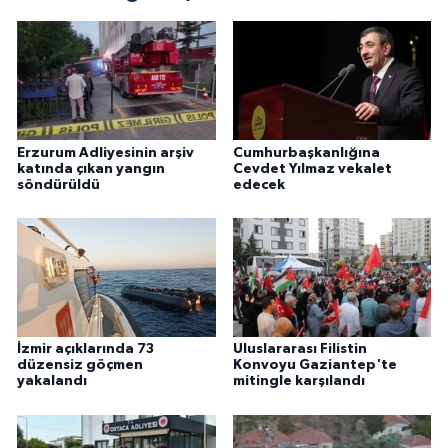
Erzurum Adliyesinin arşiv
Cumhurbaşkanlığına
katında çıkan yangın
Cevdet Yılmaz vekalet
söndürüldü
edecek
İzmir açıklarında 73
Uluslararası Filistin
düzensiz göçmen
Konvoyu Gaziantep'te
yakalandı
mitingle karşılandı