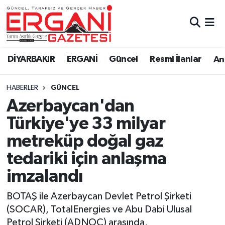
DİYARBAKIR
BİSMİL
Ergani Nöbetçi Eczaneler
DİYARBAKIR
ERGANİ
Güncel
Resmi İlanlar
Ana
BAĞLAR
ERGANİ
Ergani Hava Durumu
HABERLER
GÜNCEL
Güncel
Ergani Trafik Yoğunluk Haritası
Azerbaycan'dan
Eği̇ti̇m
Süper Lig Puan Durumu ve Fikstür
Türkiye'ye 33 milyar
metreküp doğal gaz
Resmi İlanlar
Tüm Manşetler
tedariki için anlaşma
Sağlık
Son Dakika Haberleri
imzalandı
Si̇yaset
Haber Arşivi
BOTAŞ ile Azerbaycan Devlet Petrol Şirketi
(SOCAR), TotalEnergies ve Abu Dabi Ulusal
Spor
Petrol Şirketi (ADNOC) arasında,