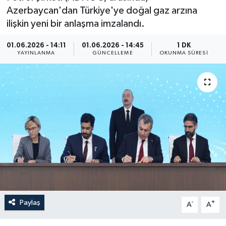
Azerbaycan'dan Türkiye'ye doğal gaz arzına
Yaşam
ilişkin yeni bir anlaşma imzalandı.
Anali̇z
01.06.2026 - 14:11
01.06.2026 - 14:45
1 DK
YAYINLANMA
GÜNCELLEME
OKUNMA SÜRESI
Bi̇li̇m & Teknoloji̇
Dünya
Eği̇ti̇m
Paylaş
-
+
A
A