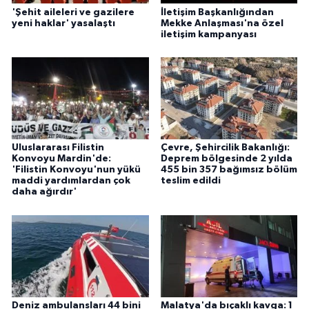
'Şehit aileleri ve gazilere
İletişim Başkanlığından
yeni haklar' yasalaştı
Mekke Anlaşması'na özel
iletişim kampanyası
Uluslararası Filistin
Çevre, Şehircilik Bakanlığı:
Konvoyu Mardin'de:
Deprem bölgesinde 2 yılda
'Filistin Konvoyu'nun yükü
455 bin 357 bağımsız bölüm
maddi yardımlardan çok
teslim edildi
daha ağırdır'
Deniz ambulansları 44 bini
Malatya'da bıçaklı kavga: 1