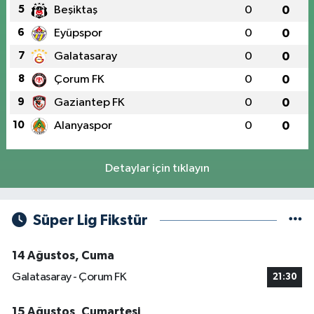
5
Beşiktaş
0
0
6
Eyüpspor
0
0
7
Galatasaray
0
0
8
Çorum FK
0
0
9
Gaziantep FK
0
0
10
Alanyaspor
0
0
Detaylar için tıklayın
Süper Lig Fikstür
14 Ağustos, Cuma
Galatasaray - Çorum FK
21:30
15 Ağustos, Cumartesi