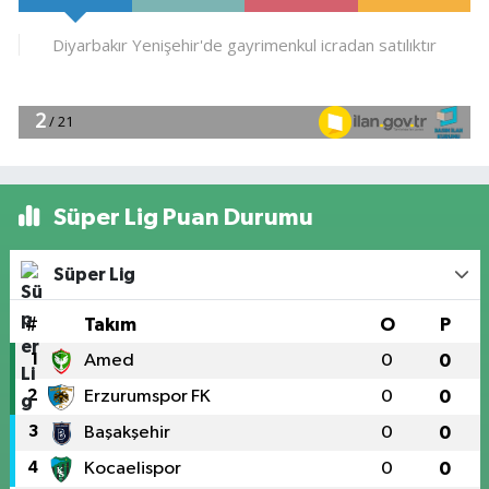
Süper Lig Puan Durumu
Süper Lig
#
Takım
O
P
1
Amed
0
0
2
Erzurumspor FK
0
0
3
Başakşehir
0
0
4
Kocaelispor
0
0