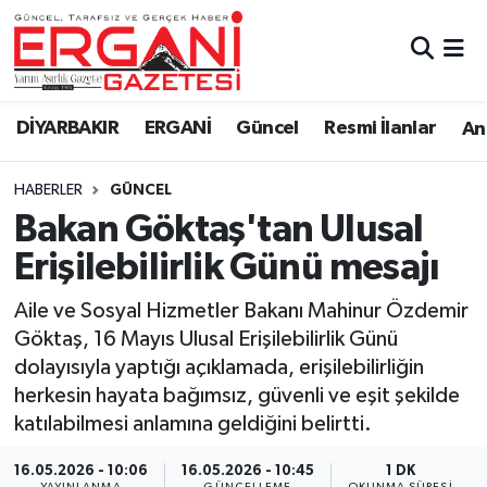
DİYARBAKIR
BİSMİL
Ergani Nöbetçi Eczaneler
DİYARBAKIR
ERGANİ
Güncel
Resmi İlanlar
Ana
BAĞLAR
ERGANİ
Ergani Hava Durumu
HABERLER
GÜNCEL
Güncel
Ergani Trafik Yoğunluk Haritası
Bakan Göktaş'tan Ulusal
Eği̇ti̇m
Süper Lig Puan Durumu ve Fikstür
Erişilebilirlik Günü mesajı
Resmi İlanlar
Tüm Manşetler
Aile ve Sosyal Hizmetler Bakanı Mahinur Özdemir
Göktaş, 16 Mayıs Ulusal Erişilebilirlik Günü
Sağlık
Son Dakika Haberleri
dolayısıyla yaptığı açıklamada, erişilebilirliğin
herkesin hayata bağımsız, güvenli ve eşit şekilde
Si̇yaset
Haber Arşivi
katılabilmesi anlamına geldiğini belirtti.
Spor
16.05.2026 - 10:06
16.05.2026 - 10:45
1 DK
YAYINLANMA
GÜNCELLEME
OKUNMA SÜRESI