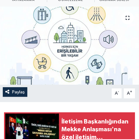
Yaşam
Anali̇z
Bi̇li̇m & Teknoloji̇
Dünya
Eği̇ti̇m
Paylaş
-
+
A
A
İletişim Başkanlığından
Mekke Anlaşması'na
özel iletişim