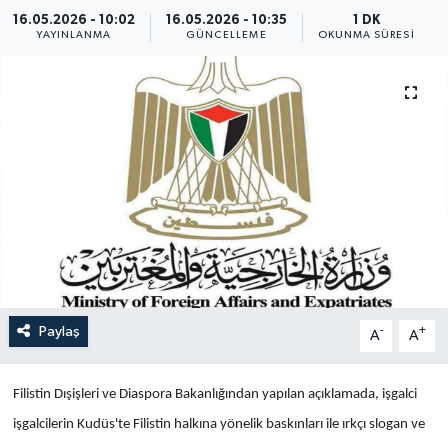
16.05.2026 - 10:02
16.05.2026 - 10:35
1 DK
Yaşam
YAYINLANMA
GÜNCELLEME
OKUNMA SÜRESI
Anali̇z
Bi̇li̇m & Teknoloji̇
Dünya
Eği̇ti̇m
Paylaş
-
+
A
A
Filistin Dışişleri ve Diaspora Bakanlığından yapılan açıklamada, işgalci
işgalcilerin Kudüs'te Filistin halkına yönelik baskınları ile ırkçı slogan ve