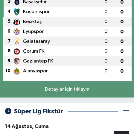
3
Başakşehir
0
0
4
Kocaelispor
0
0
5
Beşiktaş
0
0
6
Eyüpspor
0
0
7
Galatasaray
0
0
8
Çorum FK
0
0
9
Gaziantep FK
0
0
10
Alanyaspor
0
0
Detaylar için tıklayın
Süper Lig Fikstür
14 Ağustos, Cuma