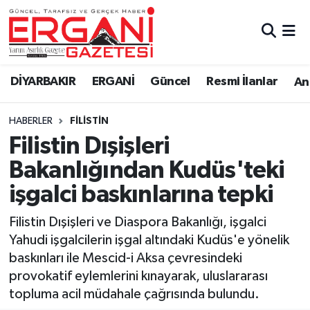
DİYARBAKIR
BİSMİL
Ergani Nöbetçi Eczaneler
DİYARBAKIR
ERGANİ
Güncel
Resmi İlanlar
Ana
BAĞLAR
ERGANİ
Ergani Hava Durumu
HABERLER
FILISTIN
Güncel
Ergani Trafik Yoğunluk Haritası
Filistin Dışişleri
Eği̇ti̇m
Süper Lig Puan Durumu ve Fikstür
Bakanlığından Kudüs'teki
işgalci baskınlarına tepki
Resmi İlanlar
Tüm Manşetler
Filistin Dışişleri ve Diaspora Bakanlığı, işgalci
Sağlık
Son Dakika Haberleri
Yahudi işgalcilerin işgal altındaki Kudüs'e yönelik
baskınları ile Mescid-i Aksa çevresindeki
Si̇yaset
Haber Arşivi
provokatif eylemlerini kınayarak, uluslararası
topluma acil müdahale çağrısında bulundu.
Spor