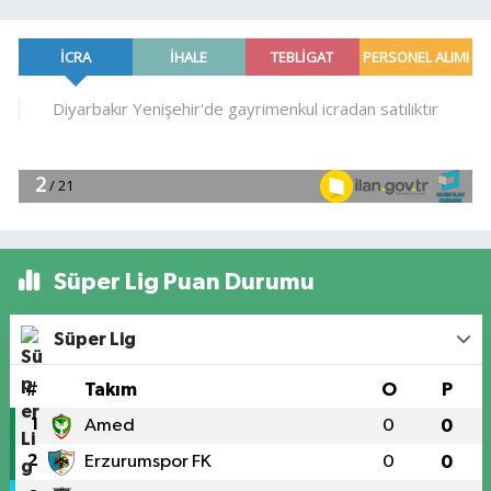
Süper Lig Puan Durumu
Süper Lig
#
Takım
O
P
1
Amed
0
0
2
Erzurumspor FK
0
0