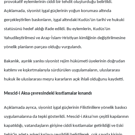
provokatif eylemlerinin ciddi bir tehdit oluşturduğu belirtildi.
Açıklamada, siyonist işgal güçlerinin yoğun koruması altında
gerçekleştirilen baskınların, işgal altındaki Kudüs'ün tarihi ve hukuki
statüsünü hedef aldığı ifade edildi. Bu eylemlerin, Kudüs'ün
Yahudileştirilmesi ve Arap-İslam-Hristiyan kimliğinin değiştirilmesine
yönelik planların parçası olduğu vurgulandı.
Bakanlık, aşırılık yanlısı siyonist rejim hükümeti üyelerinin doğrudan
katılımı ve kışkırtmalarıyla sürdürülen uygulamaların, uluslararası
hukuk ile uluslararası meşru kararların açık ihlali olduğunu kaydetti.
Mescid-i Aksa çevresindeki kısıtlamalar kınandı
Açıklamada ayrıca, siyonist işgal güçlerinin Filistinlilere yönelik baskıcı
uygulamalarına da tepki gösterildi. Mescid-i Aksa'nın çeşitli kapılarının
kapatıldığı, vatandaşların girişine ciddi kısıtlamalar getirildiği ve Eski
Şehir'in adeta askeri kışlaya çevrildiği belirtilerek, çok sayıda kişinin