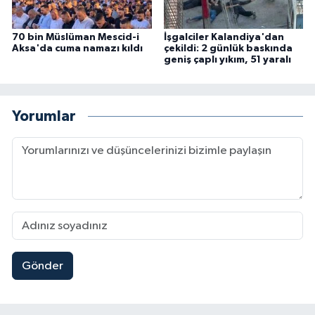
70 bin Müslüman Mescid-i
İşgalciler Kalandiya'dan
Aksa'da cuma namazı kıldı
çekildi: 2 günlük baskında
geniş çaplı yıkım, 51 yaralı
Yorumlar
Gönder